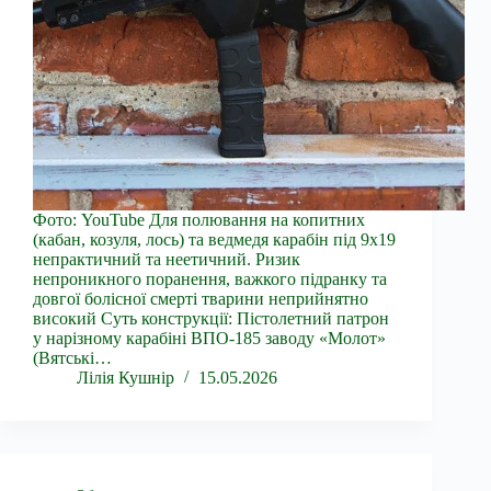
Фото: YouTube Для полювання на копитних
(кабан, козуля, лось) та ведмедя карабін під 9х19
непрактичний та неетичний. Ризик
непроникного поранення, важкого підранку та
довгої болісної смерті тварини неприйнятно
високий Суть конструкції: Пістолетний патрон
у нарізному карабіні ВПО-185 заводу «Молот»
(Вятські…
Лілія Кушнір
15.05.2026