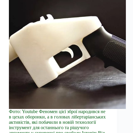
Фото: Youtube Феномен цієї зброї народився не
в цехах оборонки, а в головах лібертаріанських
активістів, які побачили в новій технології
інструмент для останнього та рішучого
аргументу у суперечці про свободу Історія: Від