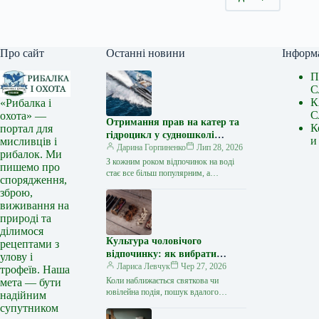
Про сайт
Останні новини
Інформ
П
С
К
«Рибалка і
С
охота» —
Отримання прав на катер та
К
портал для
гідроцикл у судношколі
и
мисливців і
«Либідь-А»: від теорії до
Дарина Горпиненко
Лип 28, 2026
рибалок. Ми
іспиту
З кожним роком відпочинок на воді
пишемо про
стає все більш популярним, а
спорядження,
керування катером, моторним човном
зброю,
чи гідроциклом відкриває нові
виживання на
горизонти…
природі та
ділимося
Культура чоловічого
рецептами з
відпочинку: як вибрати
улову і
стильний та корисний
Лариса Левчук
Чер 27, 2026
трофеїв. Наша
подарунок
Коли наближається святкова чи
мета — бути
ювілейна подія, пошук вдалого
надійним
презенту для колеги, друга або
супутником
близької людини нерідко