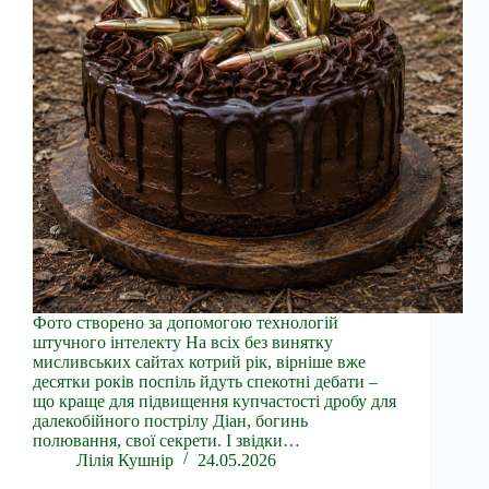
Фото створено за допомогою технологій
штучного інтелекту На всіх без винятку
мисливських сайтах котрий рік, вірніше вже
десятки років поспіль йдуть спекотні дебати –
що краще для підвищення купчастості дробу для
далекобійного пострілу Діан, богинь
полювання, свої секрети. І звідки…
Лілія Кушнір
24.05.2026