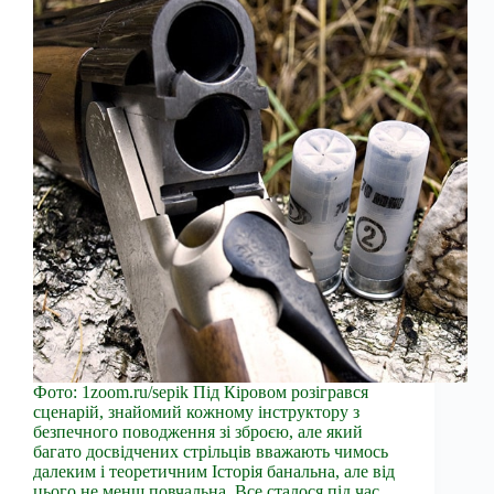
Фото: 1zoom.ru/sepik Під Кіровом розігрався
сценарій, знайомий кожному інструктору з
безпечного поводження зі зброєю, але який
багато досвідчених стрільців вважають чимось
далеким і теоретичним Історія банальна, але від
цього не менш повчальна. Все сталося під час