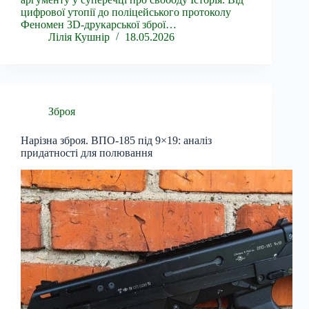
цифрової утопії до поліцейського протоколу
Феномен 3D-друкарської зброї…
Лілія Кушнір
18.05.2026
Зброя
Нарізна зброя. ВПО-185 під 9×19: аналіз
придатності для полювання