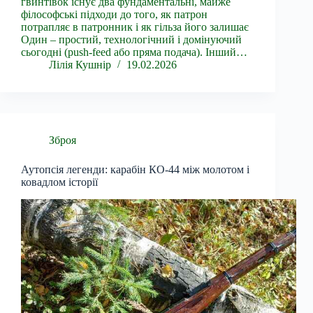
гвинтівок існує два фундаментальні, майже
філософські підходи до того, як патрон
потрапляє в патронник і як гільза його залишає
Один – простий, технологічний і домінуючий
сьогодні (push-feed або пряма подача). Інший…
Лілія Кушнір
19.02.2026
Зброя
Аутопсія легенди: карабін КО-44 між молотом і
ковадлом історії