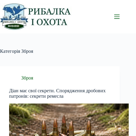
Перейти
до
вмісту
Категорія
Зброя
Зброя
Діан має свої секрети. Спорядження дробових
патронів: секрети ремесла