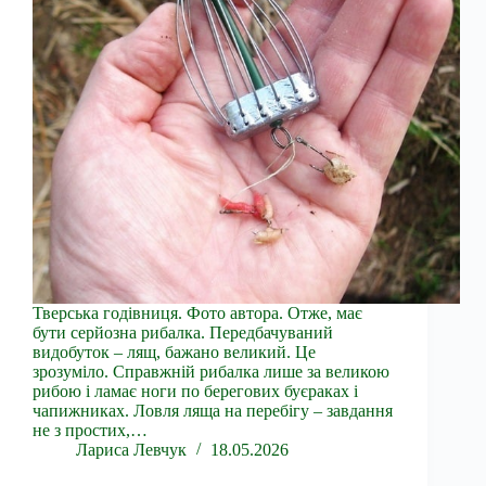
Тверська годівниця. Фото автора. Отже, має
бути серйозна рибалка. Передбачуваний
видобуток – лящ, бажано великий. Це
зрозуміло. Справжній рибалка лише за великою
рибою і ламає ноги по берегових буєраках і
чапижниках. Ловля ляща на перебігу – завдання
не з простих,…
Лариса Левчук
18.05.2026