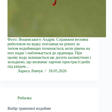
Фото: Яншевського Андрія. Справжня весняна
риболовля на вудку поплавця на різних за
типом водоймищах починається, коли рівень на
них падає і наближається до ординара. При
цьому вода залишається ще досить каламутною і
холодною, що визначає харчові пристрасті риби
під кінцем…
Лариса Левчук
18.05.2026
Рибалка
Вибір травневої водойми