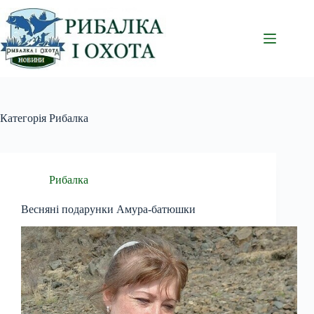
Перейти
до
вмісту
Категорія
Рибалка
Рибалка
Весняні подарунки Амура-батюшки