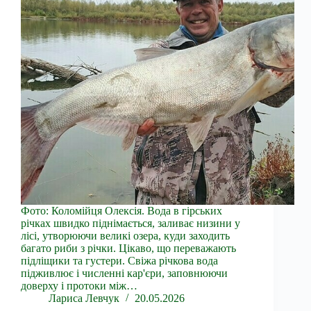
Фото: Коломійця Олексія. Вода в гірських
річках швидко піднімається, заливає низини у
лісі, утворюючи великі озера, куди заходить
багато риби з річки. Цікаво, що переважають
підліщики та густери. Свіжа річкова вода
підживлює і численні кар'єри, заповнюючи
доверху і протоки між…
Лариса Левчук
20.05.2026