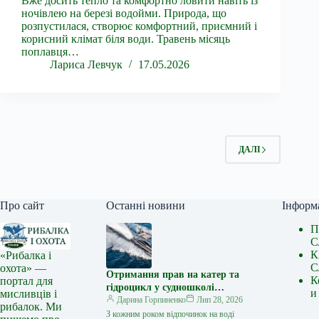
Вже досить тепло та комфортно ловити навіть із
ночівлею на березі водойми. Природа, що
розпустилася, створює комфортний, приємний і
корисний клімат біля води. Травень місяць
поплавця…
Лариса Левчук
17.05.2026
ДАЛІ
Про сайт
Останні новини
Інформ
П
С
К
«Рибалка і
С
охота» —
Отримання прав на катер та
К
портал для
гідроцикл у судношколі
и
мисливців і
«Либідь-А»: від теорії до
Дарина Горпиненко
Лип 28, 2026
рибалок. Ми
іспиту
З кожним роком відпочинок на воді