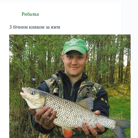
Рибалка
З бічним кивком за язем