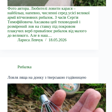
Фото автора. Любителі ловити карася –
найбільш, напевно, численні серед усієї великої
армії вітчизняних рибалок. З часів Сергія
Тимофійовича Аксакова цей тиховодний і
розмірений лов на ставку під покровом
плакучих верб приваблює рибалок від малого
до великого. Але в наш…
Лариса Левчук
18.05.2026
Рибалка
Ловля ляща на донку з тверською годівницею