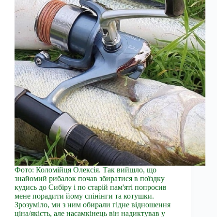
Фото: Коломійця Олексія. Так вийшло, що
знайомий рибалок почав збиратися в поїздку
кудись до Сибіру і по старій пам'яті попросив
мене порадити йому спінінги та котушки.
Зрозуміло, ми з ним обирали гідне відношення
ціна/якість, але насамкінець він надиктував у