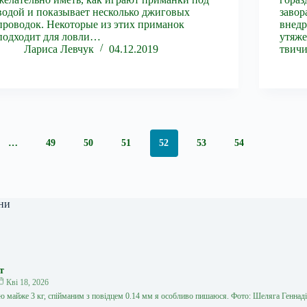
водой и показывает несколько джиговых
завор
проводок. Некоторые из этих приманок
внедр
подходит для ловли…
утяже
Лариса Левчук
04.12.2019
твичи
…
49
50
51
52
53
54
ни
т
Кві 18, 2026
 майже 3 кг, спійманим з повідцем 0.14 мм я особливо пишаюся. Фото: Шеляга Геннаді