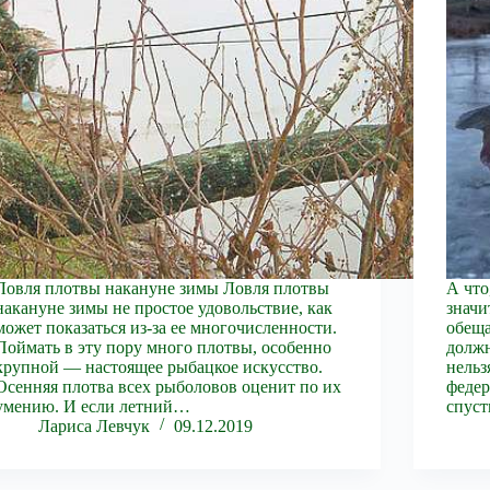
Ловля плотвы накануне зимы Ловля плотвы
А что
накануне зимы не простое удовольствие, как
значи
может показаться из-за ее многочисленности.
обеща
Поймать в эту пору много плотвы, особенно
должн
крупной — настоящее рыбацкое искусство.
нельз
Осенняя плотва всех рыболовов оценит по их
федер
умению. И если летний…
спус
Лариса Левчук
09.12.2019