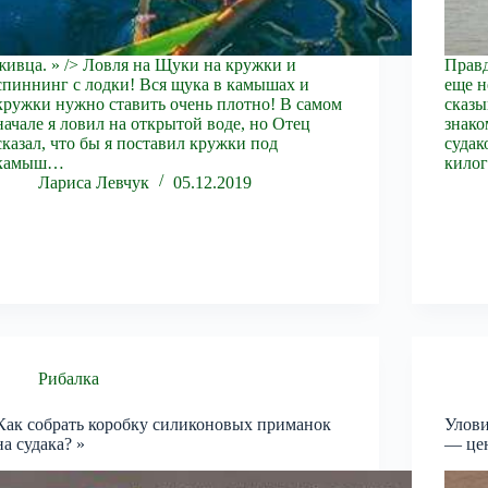
живца. » /> Ловля на Щуки на кружки и
Правд
спиннинг с лодки! Вся щука в камышах и
еще н
кружки нужно ставить очень плотно! В самом
сказы
начале я ловил на открытой воде, но Отец
знако
сказал, что бы я поставил кружки под
судак
камыш…
килог
Лариса Левчук
05.12.2019
Рибалка
Как собрать коробку силиконовых приманок
Улови
на судака? »
— це