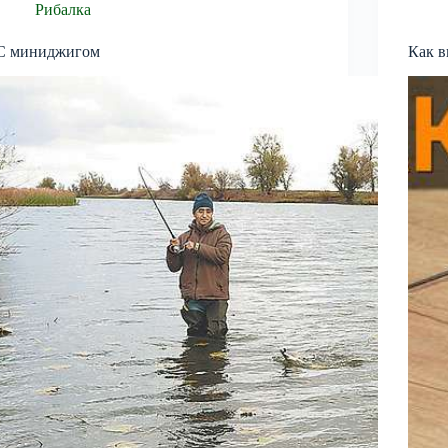
Рибалка
С миниджигом
Как в