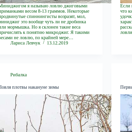
Миниджигом я называю ловлю джиговыми
Если 
приманками весом 8-13 граммов. Некоторые
что к
продвинутые спиннингисты возразят, мол,
удочк
миниджиг это вообще чуть ли не дробинка
хара
или мормышка. Но я склонен такие веса
расск
причислять к понятию микроджиг. Я такими
ловли
весами не ловлю, по крайней мере…
Лариса Левчук
13.12.2019
Рибалка
Ловля плотвы накануне зимы
Первы