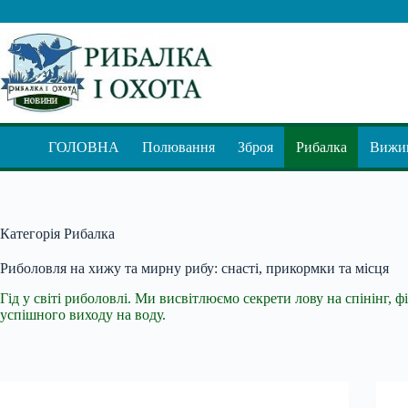
Перейти
до
вмісту
ГОЛОВНА
Полювання
Зброя
Рибалка
Вижив
Категорія
Рибалка
Риболовля на хижу та мирну рибу: снасті, прикормки та місця
Гід у світі риболовлі. Ми висвітлюємо секрети лову на спінінг,
успішного виходу на воду.