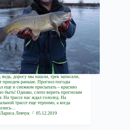
, ведь, дорогу мы нашли, трек записали,
т приедем раньше. Прогноз погоды
л еще и снежком присыпать – красиво
о быть! Однако, слепо верить прогнозам
я. На трассе нас ждал гололед. На
альной трассе еще терпимо, а когда
тились…
Лариса Левчук
05.12.2019