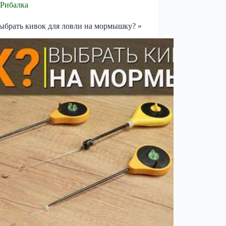
Рибалка
ыбрать кивок для ловли на мормышку? »