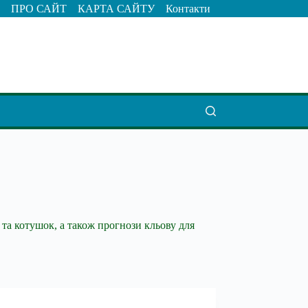
ПРО САЙТ
КАРТА САЙТУ
Контакти
 та котушок, а також прогнози кльову для