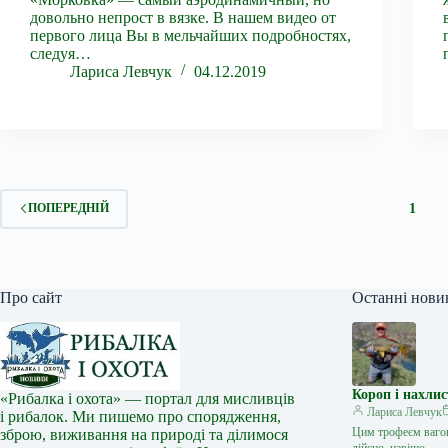
довольно непрост в вязке. В нашем видео от
первого лица Вы в мельчайших подробностях,
следуя…
Лариса Левчук
04.12.2019
1
ПОПЕРЕДНІЙ
Про сайт
Останні нови
Короп і нахлис
«Рибалка і охота» — портал для мисливців
Лариса Левчук
і рибалок. Ми пишемо про спорядження,
Цим трофеєм вагою
зброю, виживання на природі та ділимося