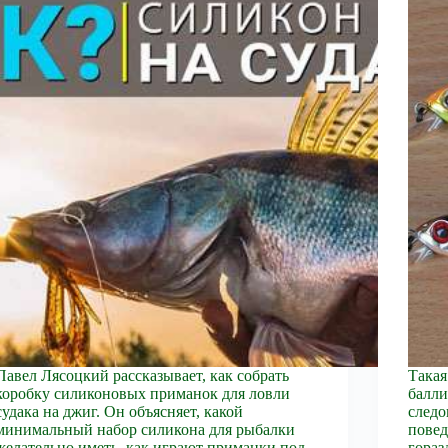
Павел Лясоцкий рассказывает, как собрать
Такая
коробку силиконовых приманок для ловли
балли
судака на джиг. Он объясняет, какой
следо
минимальный набор силикона для рыбалки
повед
желательно иметь, как играют приманки под
гораз