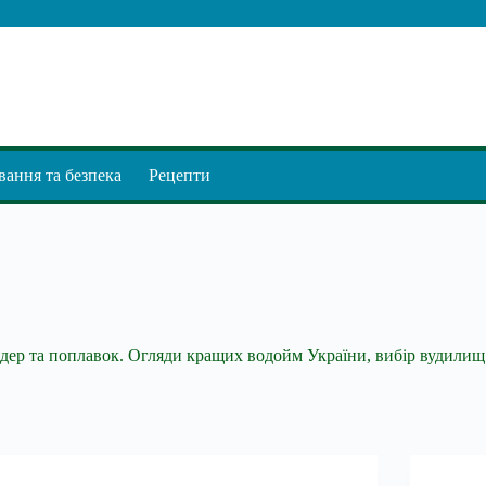
ання та безпека
Рецепти
 фідер та поплавок. Огляди кращих водойм України, вибір вудилищ