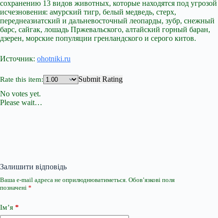
сохранению 13 видов животных, которые находятся под угрозой
исчезновения: амурский тигр, белый медведь, стерх,
переднеазиатский и дальневосточный леопарды, зубр, снежный
барс, сайгак, лошадь Пржевальского, алтайский горный баран,
дзерен, морские популяции гренландского и серого китов.
Источник:
ohotniki.ru
Submit Rating
Rate this item:
No votes yet.
Please wait…
Залишити відповідь
Ваша e-mail адреса не оприлюднюватиметься.
Обов’язкові поля
позначені
*
Ім’я
*