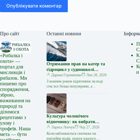
Опублікувати коментар
Про сайт
Останні новини
Інформ
П
С
К
«Рибалка і
С
охота» —
Отримання прав на катер та
К
портал для
гідроцикл у судношколі
и
мисливців і
«Либідь-А»: від теорії до
Дарина Горпиненко
Лип 28, 2026
рибалок. Ми
іспиту
З кожним роком відпочинок на воді
пишемо про
стає все більш популярним, а
спорядження,
керування катером, моторним човном
зброю,
чи гідроциклом відкриває нові
виживання на
горизонти…
природі та
ділимося
Культура чоловічого
рецептами з
відпочинку: як вибрати
улову і
стильний та корисний
Лариса Левчук
Чер 27, 2026
трофеїв. Наша
подарунок
Коли наближається святкова чи
мета — бути
ювілейна подія, пошук вдалого
надійним