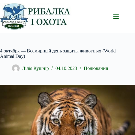
Перейти
до
вмісту
4 октября — Всемирный день защиты животных (World
Animal Day)
Лілія Кушнір
04.10.2023
Полювання