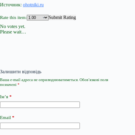
Источник:
ohotniki.ru
Submit Rating
Rate this item:
No votes yet.
Please wait…
Залишити відповідь
Ваша e-mail адреса не оприлюднюватиметься.
Обов’язкові поля
позначені
*
Ім’я
*
Email
*