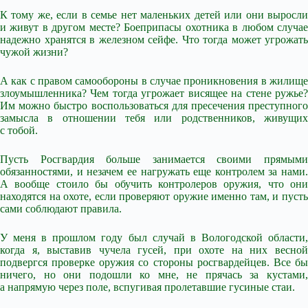
К тому же, если в семье нет маленьких детей или они выросли
и живут в другом месте? Боеприпасы охотника в любом случае
надежно хранятся в железном сейфе. Что тогда может угрожать
чужой жизни?
А как с правом самообороны в случае проникновения в жилище
злоумышленника? Чем тогда угрожает висящее на стене ружье?
Им можно быстро воспользоваться для пресечения преступного
замысла в отношении тебя или родственников, живущих
с тобой.
Пусть Росгвардия больше занимается своими прямыми
обязанностями, и незачем ее нагружать еще контролем за нами.
А вообще стоило бы обучить контролеров оружия, что они
находятся на охоте, если проверяют оружие именно там, и пусть
сами соблюдают правила.
У меня в прошлом году был случай в Вологодской области,
когда я, выставив чучела гусей, при охоте на них весной
подвергся проверке оружия со стороны росгвардейцев. Все бы
ничего, но они подошли ко мне, не прячась за кустами,
а напрямую через поле, вспугивая пролетавшие гусиные стаи.