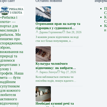
Про сайт
Останні новини
Інформ
П
С
К
«Рибалка і
С
охота» —
Отримання прав на катер та
К
портал для
гідроцикл у судношколі
и
мисливців і
«Либідь-А»: від теорії до
Дарина Горпиненко
Лип 28, 2026
рибалок. Ми
іспиту
З кожним роком відпочинок на воді
пишемо про
стає все більш популярним, а
спорядження,
керування катером, моторним човном
зброю,
чи гідроциклом відкриває нові
виживання на
горизонти…
природі та
ділимося
Культура чоловічого
рецептами з
відпочинку: як вибрати
улову і
стильний та корисний
Лариса Левчук
Чер 27, 2026
трофеїв. Наша
подарунок
Коли наближається святкова чи
мета — бути
ювілейна подія, пошук вдалого
надійним
презенту для колеги, друга або
супутником
близької людини нерідко
для кожного
перетворюється на складне завдання.
любителя
…
активного
відпочинку
Необхідні кухонні речі та