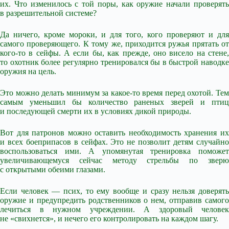
их. Что изменилось с той поры, как оружие начали проверять
в разрешительной системе?
Да ничего, кроме мороки, и для того, кого проверяют и для
самого проверяющего. К тому же, приходится ружья прятать от
кого-то в сейфы. А если бы, как прежде, оно висело на стене,
то охотник более регулярно тренировался бы в быстрой наводке
оружия на цель.
Это можно делать минимум за какое-то время перед охотой. Тем
самым уменьшил бы количество раненых зверей и птиц
и последующей смерти их в условиях дикой природы.
Вот для патронов можно оставить необходимость хранения их
и всех боеприпасов в сейфах. Это не позволит детям случайно
воспользоваться ими. А упомянутая тренировка поможет
увеличивающемуся сейчас методу стрельбы по зверю
с открытыми обеими глазами.
Если человек — псих, то ему вообще и сразу нельзя доверять
оружие и предупредить родственников о нем, отправив самого
лечиться в нужном учреждении. А здоровый человек
не «свихнется», и нечего его контролировать на каждом шагу.