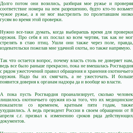
Долго потом они возились, разбирая мое ружье и проверяя
соответствие номера на нем разрешению, будто кто-то возьмет
чужое ружье, а я не мог выстрелить по пролетавшим низко
гусям во время этой проверки.
Нужно все-таки думать, когда выбираешь время для проверки
оружия. Про себя я их послал ко всем чертям, так как не мог
стрелять в стаю птиц. Ушли они также через поле, правда,
издевательски пожелав мне удачной охоты, но также напрямую.
Так что остается вопрос, почему власть столь не доверяет нам,
ведь все было раньше прекрасно, пока не вмешалась Росгвардия
с рядом ужесточений правил обращения и хранения охотничьего
оружия. Надо бы их смягчать, а не ужесточать. И больше
появится доверия к органам надзора да и вообще ко власти.
А пока пусть Росгвардия проанализирует, сколько человек
лишилось охотничьего оружия из-за того, что их медицинские
показатели со временем, кратным пяти годам, также
ухудшились. А ведь президент России в своем обращении от 8
апреля с.г. призвал к изменению сроков ряда действующих
документов.