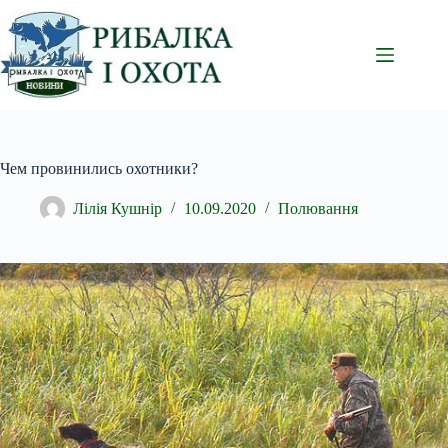
Перейти
до
вмісту
Чем провинились охотники?
Лілія Кушнір
10.09.2020
Полювання