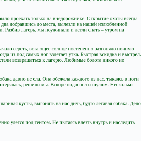
 было проехать только на внедорожнике. Открытие охоты всегда
з два добравшись до места, вылезли на нашей излюбленной
и. Разбив лагерь, мы поужинали и легли спать – утром на
 начало сереть, встающее солнце постепенно разгоняло ночную
гда из-под самых ног взлетает утка. Быстрая вскидка и выстрел.
е стали возвращаться к лагерю. Любимые болота никого не
обака давно не ела. Она обежала каждого из нас, тыкаясь в ноги
 потерялась, решили мы. Вскоре подоспел и шулюм. Несколько
аривая кусты, выгонять на нас дичь, будто легавая собака. Дело
нно улегся под тентом. Не пытаясь влезть внутрь и наследить