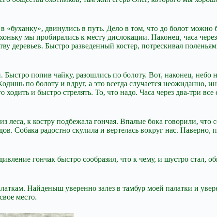
в «буханку», двинулись в путь. Дело в том, что до болот можно
ихоньку мы пробирались к месту дислокации. Наконец, часа чере
тву деревьев. Быстро разведенный костер, потрескивал поленьям
н. Быстро попив чайку, разошлись по болоту. Вот, наконец, небо
дишь по болоту и вдруг, а это всегда случается неожиданно, ино
 ходить и быстро стрелять. То, что надо. Часа через два-три вс
з леса, к костру подбежала гончая. Впалые бока говорили, что с
дов. Собака радостно скулила и вертелась вокруг нас. Наверно,
ление гончак быстро сообразил, что к чему, и шустро стал, обш
латкам. Найденыш уверенно залез в тамбур моей палатки и увере
свое место.