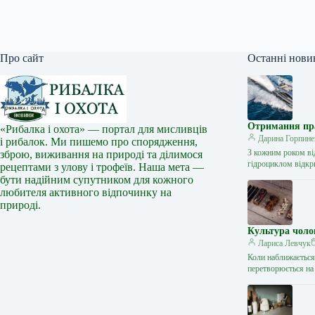
Про сайт
Останні нови
Отримання прав
«Рибалка і охота» — портал для мисливців
Дарина Горпине
і рибалок. Ми пишемо про спорядження,
З кожним роком ві
зброю, виживання на природі та ділимося
гідроциклом відкр
рецептами з улову і трофеїв. Наша мета —
бути надійним супутником для кожного
любителя активного відпочинку на
природі.
Культура чоло
Лариса Левчук
Коли наближається 
перетворюється на