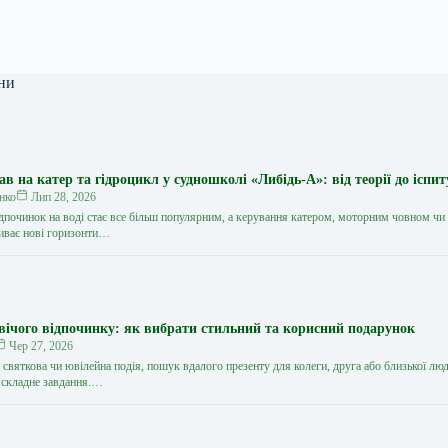
ни
 на катер та гідроцикл у судношколі «Либідь-А»: від теорії до іспит
нко
Лип 28, 2026
дпочинок на воді стає все більш популярним, а керування катером, моторним човном чи
иває нові горизонти…
вічого відпочинку: як вибрати стильний та корисний подарунок
Чер 27, 2026
святкова чи ювілейна подія, пошук вдалого презенту для колеги, друга або близької лю
 складне завдання.…