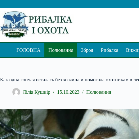
Перейти
до
вмісту
ГОЛОВНА
Полювання
Зброя
Рибалка
Вижив
Как одна гончая осталась без хозяина и помогала охотникам в ле
Лілія Кушнір
15.10.2023
Полювання