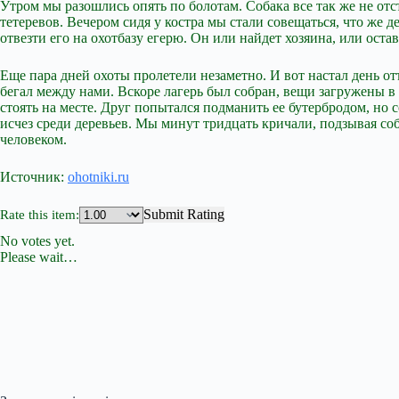
Утром мы разошлись опять по болотам. Собака все так же не отст
тетеревов. Вечером сидя у костра мы стали совещаться, что же 
отвезти его на охотбазу егерю. Он или найдет хозяина, или остав
Еще пара дней охоты пролетели незаметно. И вот настал день отъ
бегал между нами. Вскоре лагерь был собран, вещи загружены в 
стоять на месте. Друг попытался подманить ее бутербродом, но с
исчез среди деревьев. Мы минут тридцать кричали, подзывая соб
человеком.
Источник:
ohotniki.ru
Submit Rating
Rate this item:
No votes yet.
Please wait…