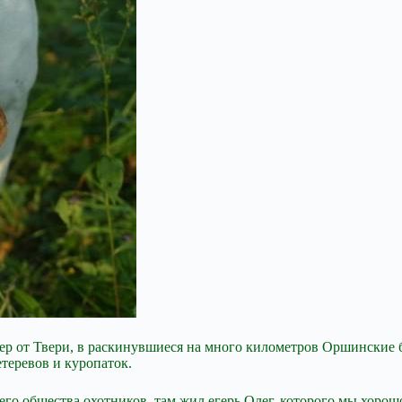
евер от Твери, в раскинувшиеся на много километров Оршинские 
етеревов и куропаток.
его общества охотников, там жил егерь Олег, которого мы хорошо