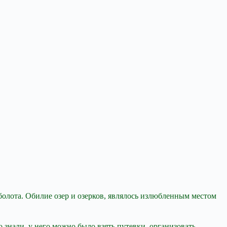
болота. Обилие озер и озерков, являлось излюбленным местом
 знали, у него можно было взять путевки, организовать