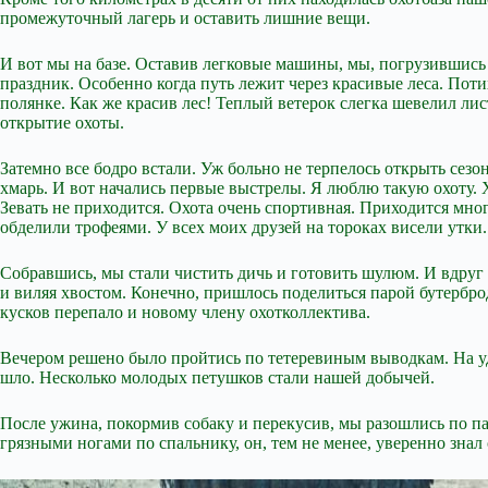
промежуточный лагерь и оставить лишние вещи.
И вот мы на
базе. Оставив легковые машины, мы, погрузившись 
праздник. Особенно когда путь лежит через красивые леса. Пот
полянке. Как же красив лес! Теплый ветерок слегка шевелил лис
открытие охоты.
Затемно все бодро встали. Уж больно не терпелось открыть сезо
хмарь. И вот начались первые выстрелы. Я люблю такую охоту. Хо
Зевать не приходится. Охота очень спортивная. Приходится много
обделили трофеями. У всех моих друзей на тороках висели утки.
Собравшись, мы стали чистить дичь и готовить шулюм. И вдруг и
и виляя хвостом. Конечно, пришлось поделиться парой бутербро
кусков перепало и новому члену охотколлектива.
Вечером решено было пройтись по тетеревиным выводкам. На удив
шло. Несколько молодых петушков стали нашей добычей.
После ужина, покормив собаку и перекусив, мы разошлись по па
грязными ногами по спальнику, он, тем не менее, уверенно знал 