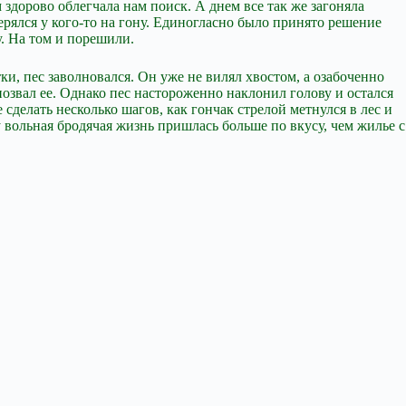
м здорово облегчала нам поиск. А днем все так же загоняла
ерялся у кого-то на гону. Единогласно было принято решение
у. На том и порешили.
ки, пес заволновался. Он уже не вилял хвостом, а озабоченно
позвал ее. Однако пес настороженно наклонил голову и остался
 сделать несколько шагов, как гончак стрелой метнулся в лес и
у вольная бродячая жизнь пришлась больше по вкусу, чем жилье с