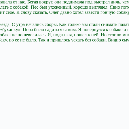
авала от нас. Бегая вокруг, она поднимала под выстрел дичь, че
делать с собакой. Пес был ухоженный, хорошо выглядел. Явно пот
ит себе. К слову сказать, Олег давно хотел завести гончую собак
езда. С утра начались сборы. Как только мы стали снимать палат
«буханку». Пора было садиться самим. Я повернулся к собаке и 
обака не пошевелилась. Я, подзывая, пошел к ней. Но стоило мне
аку, но ее не было. Так и пришлось уехать без собаки. Видно ем