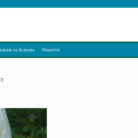
ання та безпека
Рецепти
су