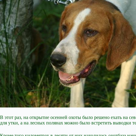
В этот раз, на открытие осенней охоты было решено ехать на с
для утки, а на лесных полянах можно было встретить выводки т
Кроме того километрах в десяти от них находилась охотбаза наш