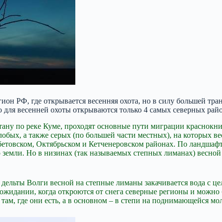
ион РФ, где открывается весенняя охота, но в силу большей тра
то для весенней охоты открываются только 4 самых северных рай
тану по реке Куме, проходят основные пути миграции краснокни
обых, а также серых (по большей части местных), на которых ве
бетовском, Октябрьском и Кетченеровском районах. По ландшафт
 земли. Но в низинах (так называемых степных лиманах) весной 
из дельты Волги весной на степные лиманы закачивается вода с
в ожидании, когда откроются от снега северные регионы и можно 
там, где они есть, а в основном – в степи на поднимающейся мо