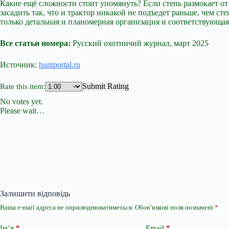
Какие ещё сложности стоит упомянуть? Если степь размокает о
засадить так, что и трактор никакой не подъедет раньше, чем ст
только детальная и планомерная организация и соответствующая
Все статьи номера:
Русский охотничий журнал, март 2025
Источник:
huntportal.ru
Submit Rating
Rate this item:
No votes yet.
Please wait…
Залишити відповідь
Ваша e-mail адреса не оприлюднюватиметься.
Обов’язкові поля позначені
*
Ім’я
*
Email
*