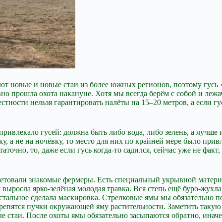
ают новые и новые стаи из более южных регионов, поэтому гусь 
вно прошла охота накануне. Хотя мы всегда берём с собой и лежа
естности нельзя гарантировать налёты на 15–20 метров, а если 
привлекало гусей: должна быть либо вода, либо зелень, а лучше 
у, а не на ночёвку, то место для них по крайней мере было прив
точно, то, даже если гусь когда-то садился, сейчас уже не факт, 
товали знакомые фермеры. Есть специальный укрывной материал 
 выросла ярко-зелёная молодая травка. Вся степь ещё буро-жухла
. Остальное сделала маскировка. Стрелковые ямы мы обязательн
репятся пучки окружающей яму растительности. Заметить такую 
ные стаи. После охоты ямы обязательно засыпаются обратно, ина