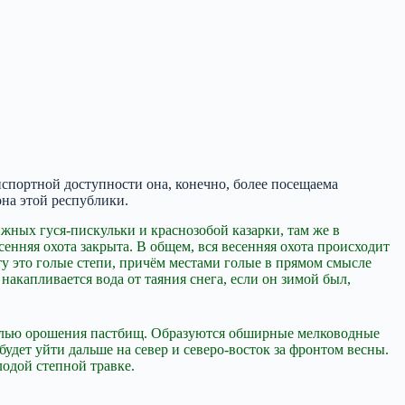
нспортной доступности она, конечно, более посещаема
она этой республики.
жных гуся-пискульки и краснозобой казарки, там же в
сенняя охота закрыта. В общем, вся весенняя охота происходит
у это голые степи, причём местами голые в прямом смысле
накапливается вода от таяния снега, если он зимой был,
 целью орошения пастбищ. Образуются обширные мелководные
будет уйти дальше на север и северо-восток за фронтом весны.
лодой степной травке.