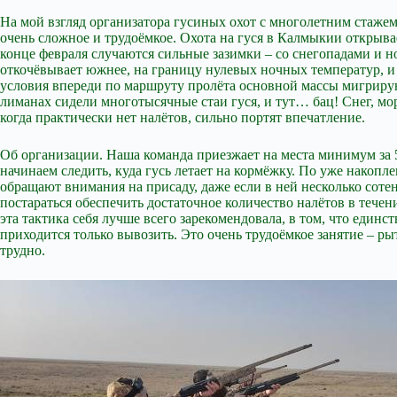
На мой взгляд организатора гусиных охот с многолетним стажем
очень сложное и трудоёмкое. Охота на гуся в Калмыкии открыва
конце февраля случаются сильные зазимки – со снегопадами и н
откочёвывает южнее, на границу нулевых ночных температур, и
условия впереди по маршруту пролёта основной массы мигрирующ
лиманах сидели многотысячные стаи гуся, и тут… бац! Снег, мор
когда практически нет налётов, сильно портят впечатление.
Об организации. Наша команда приезжает на места минимум за 5
начинаем следить, куда гусь летает на кормёжку. По уже накопл
обращают внимания на присаду, даже если в ней несколько сотен 
постараться обеспечить достаточное количество налётов в течени
эта тактика себя лучше всего зарекомендовала, в том, что еди
приходится только вывозить. Это очень трудоёмкое занятие – ры
трудно.