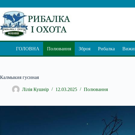
Перейти
до
вмісту
ГОЛОВНА
Полювання
Зброя
Рибалка
Вижив
Калмыкия гусиная
Лілія Кушнір
12.03.2025
Полювання