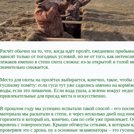
Расчёт обычно на то, что, когда идёт пролёт, ежедневно прибыв
зависят только от погодных условий, но не от того, как интенси
лежаков именно в степи охота сложна: из-за открытой и голой м
значительно снижается.
Место для охоты на пролётах выбирается, конечно, такое, чтобы 
гусиному помёту: если гуси тут уже садились именно на кормёжк
воды, если это лиманчик. Если вода ушла, а зелени вокруг недоста
привлекательные для присад места и искусственно.
В прошлом году мы успешно испытали такой способ – его посове
материала мы раскатали в степи, и через несколько дней под ним
горизонта и который их, конечно, сам по себе уже привлекает
вровень с поверхностью. Крыши обтянуты сетками, к которым к
проверяем это с дрона, ну а основные экзаменаторы – это гуси