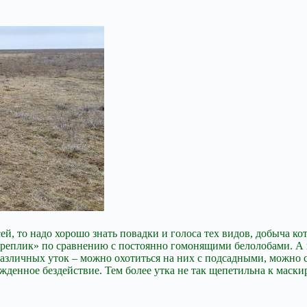
сей, то надо хорошо знать повадки и голоса тех видов, добыча 
 реплик» по сравнению с постоянно гомонящими белолобами. А в
азличных уток – можно охотиться на них с подсадными, можно с 
жденное бездействие. Тем более утка не так щепетильна к маскир