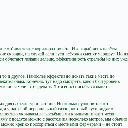
«не отбивается» с коридора пролёта. И каждый день налёты
чие скрадки, на случай если гуси всё-таки сменят маршрут. Но из
гуси облетают лежаки дальше, эффективность стрельбы из них уже
и то и другое. Наиболее эффективно искать такие места по
лекательным. Конечно, тут надо смотреть, какой был уровень
что он захочет это сделать. Хотя есть способы создавать
для с/х культур и газонов. Несколько рулонов такого
я, а у нас свой персональный газон, который гуси видят от
о полностью укрываем легкосъёмными крышами практически
яму с воздуха можно с расстояния несколько метров, мы обычно
че можно крепко поссориться с местными фермерами – не стоит