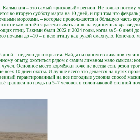
, Калмыкия – это самый «рисковый» регион. Не только потому, ч
ется во вторую субботу марта на 10 дней, и при том что феврал
очными морозами, – которые продолжаются и бóльшую часть коро
 охотникам остаётся рассчитывать лишь на единичных «разведчи
их птиц. Такими были 2022 и 2024 годы, когда за 5–6 дней до 
оз ночами до –10 – и всю птицу как рукой смахнуло. Конечно, мо
 дней – неделю до открытия. Найдя на одном из лиманов гусиный
енному опыту, охотиться рядом с самим лиманом мало смысла: ког
чучел. Основное место кормёжки тоже не всегда есть резон трога
е всех 10 дней охоты. И лучше всего это делается на путях прол
нственный гарантированный на все погодные условия способ мас
тьё траншеи по грудь на 5–7 человек в солончаковой степной по