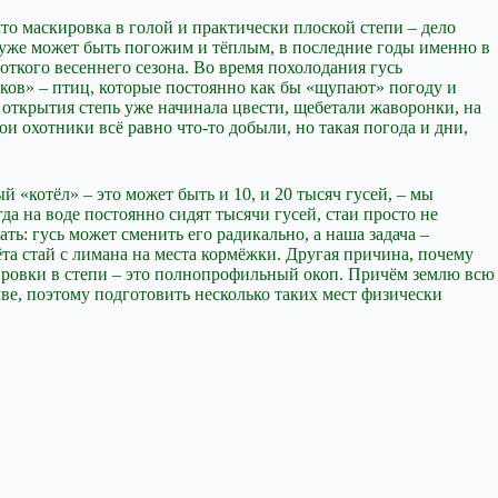
то маскировка в голой и практически плоской степи – дело
ь уже может быть погожим и тёплым, в последние годы именно в
ткого весеннего сезона. Во время похолодания гусь
ков» – птиц, которые постоянно как бы «щупают» погоду и
открытия степь уже начинала цвести, щебетали жаворонки, на
и охотники всё равно что-то добыли, но такая погода и дни,
 «котёл» – это может быть и 10, и 20 тысяч гусей, – мы
да на воде постоянно сидят тысячи гусей, стаи просто не
ть: гусь может сменить его радикально, а наша задача –
ёта стай с лимана на места кормёжки. Другая причина, почему
кировки в степи – это полнопрофильный окоп. Причём землю всю
чве, поэтому подготовить несколько таких мест физически