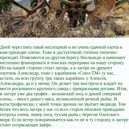
Дней через пять такой неспешной и не очень удачной охоты к
нам приходят олени. Тоже в достаточной степени типично
приходят. Появляются на другом берегу Нюлканди и начинают
неспешно фланировать в поисках переправы на нашу сторону.
Но на нашей стороне стоит лагерь, а в лагере не дремлет
охотник Александр, тоже с карабином «Союз-ТМ» (у нас,
кстати, на всю группу три таких карабина: у Алексея,
Александра, да и у меня). Он делает три выстрела и кладёт на
месте роскошного крупного самца с прекрасными рогами. Итак,
в лагере уже два трофея – колымский лось и дикий северный
олень, – много дикого мяса, великолепной речной рыбы. И
катастрофически, с моей точки зрения, не хватает медведя. Тем
более что весь лагерь у нас со всех сторон обложен привадами:
потроха оленя, ливер лося, тухлая рыба с берегов Охотского
моря. Если ветер поворачивается как-то не в ту сторону, в лагере
стоит потрясающее амбре.