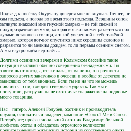
Подъезд к посёлку Окурчану доверия мне не внушал. Точнее, не
сам подъезд, а погода во время этого подъезда. Вершины сопок
затянуло знакомой мне гнусной хмарью – не той свежей и
полупрозрачной дымкой, которая вот-вот может разлететься под
лучами встающего солнца, а такой уверенной в себе тяжёлой
хмарью, которая вот-вот опустится ниже середины склонов и
разразится то ли мелким дождём, то ли первым осенним снегом.
А мы наутро ждём вертолёт…
Долгими осенними вечерами в Колымском бассейне такие
ситуации выглядят обычно совершенно безнадёжными. Ты
зависишь от погоды, от экипажа, от машины, от срочности
запросов других заказчиков в очереди и вообще от десятков не
зависящих от тебя вводных. Если ты ни на что не можешь
повлиять – спи, говорит северная мудрость. Так мы и
поступили, разгрузив наше охотничье снаряжение на подворье
моего товарища.
Нас – пятеро. Алексей Голубев, охотник и производитель
оружия, основатель и владелец компании «Союз-ТМ» в Санкт-
Петербурге; профессиональный охотник Владимир; большой
любитель охоты и обладатель огромного количества
поучительнейших житейских историй из собственного опыта