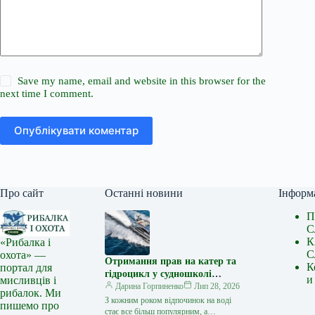
Save my name, email and website in this browser for the
next time I comment.
Опублікувати коментар
Про сайт
Останні новини
Інформ
П
С
К
«Рибалка і
С
охота» —
Отримання прав на катер та
К
портал для
гідроцикл у судношколі
и
мисливців і
«Либідь-А»: від теорії до
Дарина Горпиненко
Лип 28, 2026
рибалок. Ми
іспиту
З кожним роком відпочинок на воді
пишемо про
стає все більш популярним, а