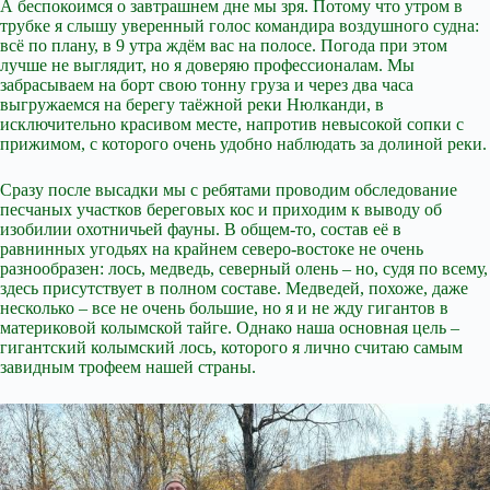
А беспокоимся о завтрашнем дне мы зря. Потому что утром в
трубке я слышу уверенный голос командира воздушного судна:
всё по плану, в 9 утра ждём вас на полосе. Погода при этом
лучше не выглядит, но я доверяю профессионалам. Мы
забрасываем на борт свою тонну груза и через два часа
выгружаемся на берегу таёжной реки Нюлканди, в
исключительно красивом месте, напротив невысокой сопки с
прижимом, с которого очень удобно наблюдать за долиной реки.
Сразу после высадки мы с ребятами проводим обследование
песчаных участков береговых кос и приходим к выводу об
изобилии охотничьей фауны. В общем-то, состав её в
равнинных угодьях на крайнем северо-востоке не очень
разнообразен: лось, медведь, северный олень – но, судя по всему,
здесь присутствует в полном составе. Медведей, похоже, даже
несколько – все не очень большие, но я и не жду гигантов в
материковой колымской тайге. Однако наша основная цель –
гигантский колымский лось, которого я лично считаю самым
завидным трофеем нашей страны.