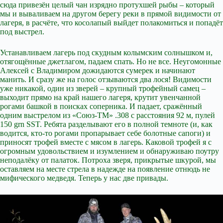
сюда привезён целый чан изрядно протухшей рыбы – который
мы и вываливаем на другом берегу реки в прямой видимости от
лагеря, в расчёте, что косолапый выйдет полакомиться и попадёт
под выстрел.
Устанавливаем лагерь под скудным колымским солнышком и,
отягощённые джетлагом, падаем спать. Но не все. Неугомонные
Алексей с Владимиром дожидаются сумерек и начинают
манить. И сразу же на голос отзываются два лося! Видимости
уже никакой, один из зверей – крупный трофейный самец –
выходит прямо на край нашего лагеря, крутит увенчанной
рогами башкой в поисках соперника. И падает, сражённый
одним выстрелом из «Союз-ТМ» .308 с расстояния 92 м, пулей
150 grn SST. Ребята разделывают его в полной темноте (и, как
водится, кто-то рогами пропарывает себе болотные сапоги) и
приносят трофей вместе с мясом в лагерь. Каковой трофей я с
огромным удовольствием и изумлением и обнаруживаю поутру
неподалёку от палаток. Потроха зверя, прикрытые шкурой, мы
оставляем на месте стрела в надежде на появление отнюдь не
мифического медведя. Теперь у нас две привады.