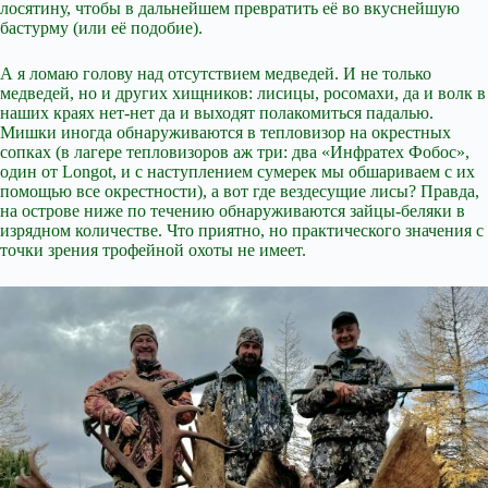
лосятину, чтобы в дальнейшем превратить её во вкуснейшую
бастурму (или её подобие).
А я ломаю голову над отсутствием медведей. И не только
медведей, но и других хищников: лисицы, росомахи, да и волк в
наших краях нет-нет да и выходят полакомиться падалью.
Мишки иногда обнаруживаются в тепловизор на окрестных
сопках (в лагере тепловизоров аж три: два «Инфратех Фобос»,
один от Longot, и с наступлением сумерек мы обшариваем с их
помощью все окрестности), а вот где вездесущие лисы? Правда,
на острове ниже по течению обнаруживаются зайцы-беляки в
изрядном количестве. Что приятно, но практического значения с
точки зрения трофейной охоты не имеет.