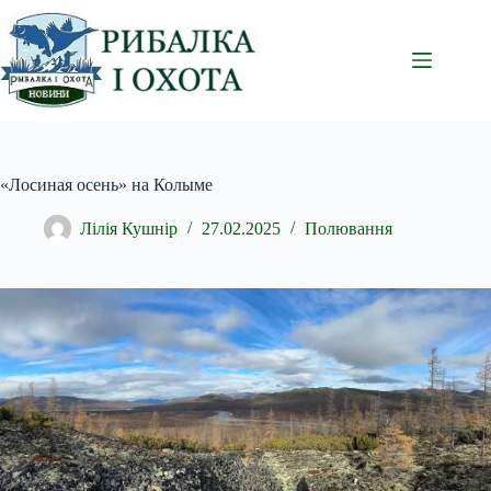
Перейти
до
вмісту
«Лосиная осень» на Колыме
Лілія Кушнір
27.02.2025
Полювання