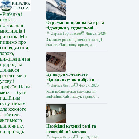
«Рибалка і
охота» —
Отримання прав на катер та
портал для
гідроцикл у судношколі
мисливців і
«Либідь-А»: від теорії до
Дарина Горпиненко
Лип 28, 2026
рибалок. Ми
іспиту
З кожним роком відпочинок на воді
пишемо про
стає все більш популярним, а
спорядження,
керування катером, моторним човном
зброю,
чи гідроциклом відкриває нові
виживання на
горизонти…
природі та
ділимося
Культура чоловічого
рецептами з
відпочинку: як вибрати
улову і
стильний та корисний
Лариса Левчук
Чер 27, 2026
трофеїв. Наша
подарунок
Коли наближається святкова чи
мета — бути
ювілейна подія, пошук вдалого
надійним
презенту для колеги, друга або
супутником
близької людини нерідко
для кожного
перетворюється на складне завдання.
любителя
…
активного
відпочинку
Необхідні кухонні речі та
на природі.
непотрібний мотлох
Лариса Левчук
Тра 29, 2026