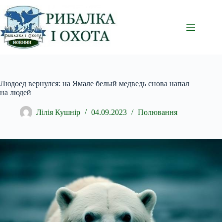
Перейти
до
вмісту
Людоед вернулся: на Ямале белый медведь снова напал
на людей
Лілія Кушнір
04.09.2023
Полювання