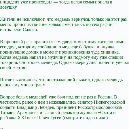
инцидент уже происходил — тогда целая семья попала в
ловушку.
Жители не исключают, что медведь вернулся, только на этот раз
место происшествия несколько сместилось по географии —
исток реки Салита.
В прошлый раз справиться с медведем местному жителю помог
его друг, которому сообщили о медведе бабушка и внучка,
покинувшие домик в момент проникновения туда хищника.
Когда медведь напал на мужчину, на подмогу ему уже спешил
товарищ. Он отвлек медведя. Однако зверь успел нанести увечья
своей жертве.
После выяснилось, что пострадавший выжил, однако медведь
нанес ему много травм.
Вопрос белых медведей уже был поднят не раз в России. В
частности, ранее о нем высказывались сенатор Нижегородской
области Владимир Лебедев, президент Росохотрыболовсоюза
Татьяна Арамилева и главный редактор журнала «Охота и
рыбалка XXI век» Павел Гусев (смотрите видео ниже).