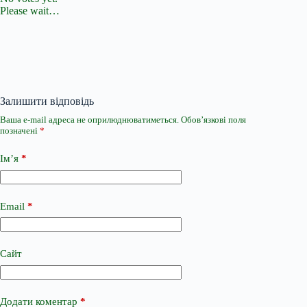
Please wait…
Залишити відповідь
Ваша e-mail адреса не оприлюднюватиметься.
Обов’язкові поля
позначені
*
Ім’я
*
Email
*
Сайт
Додати коментар
*