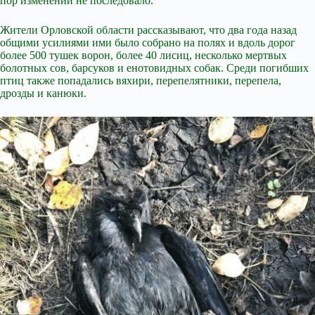
пор изменений не последовало.
Жители Орловской области рассказывают, что два года назад
общими усилиями ими было собрано на полях и вдоль дорог
более 500 тушек ворон, более 40 лисиц, несколько мертвых
болотных сов, барсуков и енотовидных собак. Среди погибших
птиц также попадались вяхири, перепелятники, перепела,
дрозды и канюки.