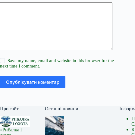
Save my name, email and website in this browser for the
next time I comment.
Опублікувати коментар
Про сайт
Останні новини
Інформ
П
С
К
«Рибалка і
С