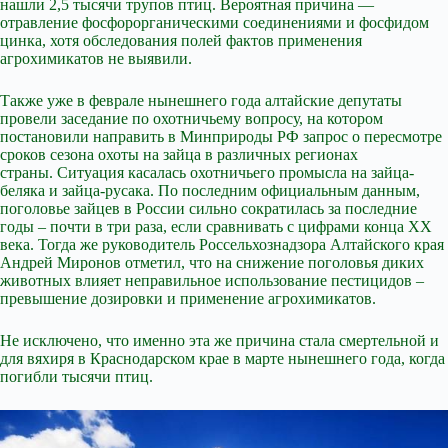
нашли 2,5 тысячи трупов птиц. Вероятная причина —
отравление фосфорорганическими соединениями и фосфидом
цинка, хотя обследования полей фактов применения
агрохимикатов не выявили.
Также уже в феврале нынешнего года алтайские депутаты
провели заседание по охотничьему вопросу, на котором
постановили направить в Минприроды РФ запрос о пересмотре
сроков сезона охоты на зайца в различных регионах
страны. Ситуация касалась охотничьего промысла на зайца-
беляка и зайца-русака. По последним официальным данным,
поголовье зайцев в России сильно сократилась за последние
годы – почти в три раза, если сравнивать с цифрами конца XX
века. Тогда же руководитель Россельхознадзора Алтайского края
Андрей Миронов отметил, что на снижение поголовья диких
животных влияет неправильное использование пестицидов –
превышение дозировки и применение агрохимикатов.
Не исключено, что именно эта же причина стала смертельной и
для вяхиря в Краснодарском крае в марте нынешнего года, когда
погибли тысячи птиц.