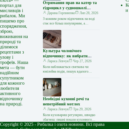
охота» —
Отримання прав на катер та
К
портал для
гідроцикл у судношколі
и
мисливців і
«Либідь-А»: від теорії до
Дарина Горпиненко
Лип 28, 2026
рибалок. Ми
іспиту
З кожним роком відпочинок на воді
пишемо про
стає все більш популярним, а
спорядження,
керування катером, моторним човном
зброю,
чи гідроциклом відкриває нові
виживання на
горизонти…
природі та
ділимося
Культура чоловічого
рецептами з
відпочинку: як вибрати
улову і
стильний та корисний
Лариса Левчук
Чер 27, 2026
трофеїв. Наша
подарунок
Коли наближається святкова чи
мета — бути
ювілейна подія, пошук вдалого
надійним
презенту для колеги, друга або
супутником
близької людини нерідко
для кожного
перетворюється на складне завдання.
любителя
…
активного
відпочинку
Необхідні кухонні речі та
на природі.
непотрібний мотлох
Лариса Левчук
Тра 29, 2026
Коли куховариш регулярно, швидко
збагнеш: пишні покази кухонного
Copyright © 2025 - Рибалка і охота новини. Всі права
начиння – то зайве. Зібрала відвертий
перелік речей, які дійсно стануть у…