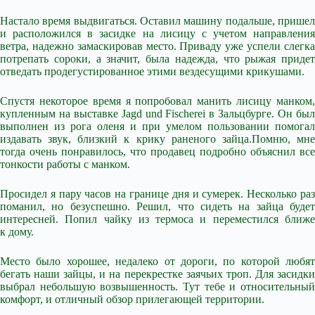
Настало время выдвигаться. Оставил машину подальше, пришел
и расположился в засидке на лисицу с учетом направления
ветра, надежно замаскировав место. Приваду уже успели слегка
потрепать сороки, а значит, была надежда, что рыжая придет
отведать продегустированное этими вездесущими крикушами.
Спустя некоторое время я попробовал манить лисицу манком,
купленным на выставке Jagd und Fischerei в Зальцбурге. Он был
выполнен из рога оленя и при умелом пользовании помогал
издавать звук, близкий к крику раненого зайца.Помню, мне
тогда очень понравилось, что продавец подробно объяснил все
тонкости работы с манком.
Просидел я пару часов на границе дня и сумерек. Несколько раз
поманил, но безуспешно. Решил, что сидеть на зайца будет
интересней. Попил чайку из термоса и переместился ближе
к дому.
Место было хорошее, недалеко от дороги, по которой любят
бегать наши зайцы, и на перекрестке заячьих троп. Для засидки
выбрал небольшую возвышенность. Тут тебе и относительный
комфорт, и отличный обзор прилегающей территории.