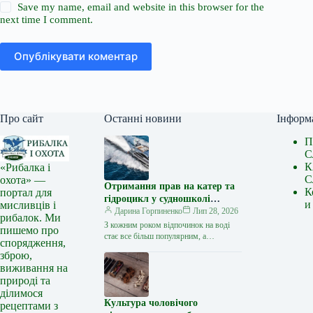
Save my name, email and website in this browser for the
next time I comment.
Опублікувати коментар
Про сайт
Останні новини
Інформ
П
С
К
«Рибалка і
С
охота» —
Отримання прав на катер та
К
портал для
гідроцикл у судношколі
и
мисливців і
«Либідь-А»: від теорії до
Дарина Горпиненко
Лип 28, 2026
рибалок. Ми
іспиту
З кожним роком відпочинок на воді
пишемо про
стає все більш популярним, а
спорядження,
керування катером, моторним човном
зброю,
чи гідроциклом відкриває нові
виживання на
горизонти…
природі та
ділимося
Культура чоловічого
рецептами з