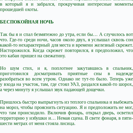
в который я и забрался, прокручивая интересные моменты
прошедшей охоты.
БЕСПОКОЙНАЯ НОЧЬ
Так бы я и спал безмятежно до утра, если бы… А случилось вот
что. Где-то среди ночи, часов около двух, я услышал сквозь сон
какой-то нехарактерный для места и времени железный скрежет.
Насторожился. Когда скрежет повторился, я предположил, что
это кабан пришел на свежатину.
Но шум стих, и я, поплотнее закутавшись в спальник,
приготовился досматривать приятные сны в надежде
разобраться во всем утром. Однако не тут-то было. Теперь уже
у входа на участок, там, где стоял УАЗ, раздался какой-то шорох,
а через минуту я услышал звук падающей дощечки.
Пришлось быстро выпрыгнуть из теплого спальника и выбежать
на мороз, чтобы прояснить ситуацию. Я и предположить не мог,
что там происходило. Включив фонарь, открыл дверь, осветил
территорию у избушки и… Немая сцена. В свете фонаря, в пяти-
шести метрах от меня стояла лисица.