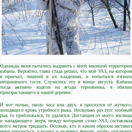
Однажды меня пытались выдавить с моей законной территории
кабаны. Вероятно, глава стада решил, что мой УАЗ, на котором
я приехал, лишний в их владениях, и попытался изгнать
непрошеного гостя. Случилось это в конце августа. Кабаны
тогда активно ходили на ягоды терновника, в обилии
произрастающего в нашей деревне.
И вот ночью, около часа или двух, я проснулся от жуткого,
холодящего кровь утробного рыка. Несколько раз этот злобный
рык то приближался, то удалялся. Дистанция от моего жилища
и нападающего зверя, между которыми стоял УАЗ, составляла
всего метров тридцать. Осознав, кто и каким образом заставил
меня проснуться, я вышел и включил фонарь, чтобы разглядеть