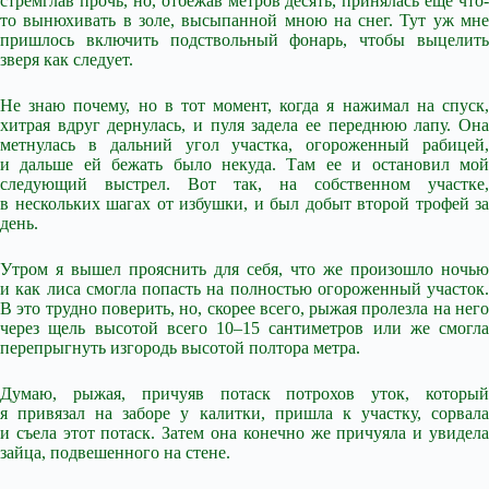
стремглав прочь, но, отбежав метров десять, принялась еще что-
то вынюхивать в золе, высыпанной мною на снег. Тут уж мне
пришлось включить подствольный фонарь, чтобы выцелить
зверя как следует.
Не знаю почему, но в тот момент, когда я нажимал на спуск,
хитрая вдруг дернулась, и пуля задела ее переднюю лапу. Она
метнулась в дальний угол участка, огороженный рабицей,
и дальше ей бежать было некуда. Там ее и остановил мой
следующий выстрел. Вот так, на собственном участке,
в нескольких шагах от избушки, и был добыт второй трофей за
день.
Утром я вышел прояснить для себя, что же произошло ночью
и как лиса смогла попасть на полностью огороженный участок.
В это трудно поверить, но, скорее всего, рыжая пролезла на него
через щель высотой всего 10–15 сантиметров или же смогла
перепрыгнуть изгородь высотой полтора метра.
Думаю, рыжая, причуяв потаск потрохов уток, который
я привязал на заборе у калитки, пришла к участку, сорвала
и съела этот потаск. Затем она конечно же причуяла и увидела
зайца, подвешенного на стене.