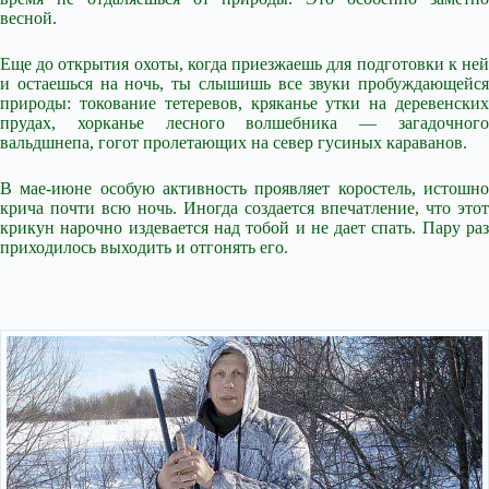
весной.
Еще до открытия охоты, когда приезжаешь для подготовки к ней
и остаешься на ночь, ты слышишь все звуки пробуждающейся
природы: токование тетеревов, кряканье утки на деревенских
прудах, хорканье лесного волшебника — загадочного
вальдшнепа, гогот пролетающих на север гусиных караванов.
В мае-июне особую активность проявляет коростель, истошно
крича почти всю ночь. Иногда создается впечатление, что этот
крикун нарочно издевается над тобой и не дает спать. Пару раз
приходилось выходить и отгонять его.