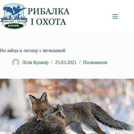
Перейти
до
вмісту
На зайца и лисицу с мелкашкой
Лілія Кушнір
25.03.2021
Полювання