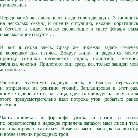
пришельцев.
Передо мной оказалось целое стадо голов двадцать. Затаившись
на несколько секунд и оценив ситуацию, кабаны обратились
в бегство, я видел только сверкающие в свете фонаря глаза
и мелькающие силуэты…
И вот я снова здесь. Сразу же побежал задать семечек
в кормушку для птичек. Вокруг живут и радуются моему
приезду синички нескольких видов, поползни, снегири,
зяблики, чечетки. Прилетают они сразу, как только завидят мой
автомобиль.
Растопив чугунную садовую печь, я быстро перекусил
и отправился на ревизию угодий. Запланировал в этот раз,
кроме ходовой охоты на зайца, сделать приваду на лису и для
этого предусмотрительно взял потроха уток, добытых ранее
в сезоне.
Часть привязал в фаркопфу увзика и возил за собой
по окрестностям в надежде привлечь запахом мяса лисиц там,
где планировал охотиться. Наметил места засидок на лисицу
и возле заячьих проходных троп.