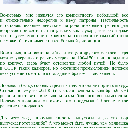
Во-первых, мне нравятся его компактность, небольшой вес
и относительно недорогие к нему патроны. Настильность
и останавливающее действие патрона позволяют решать ряд
вопросов при охоте на птиц, таких как глухарь, тетерев и даже
утка с гусем, если они находятся на расстоянии и гладкий ствол
не может быть применен из-за большой дистанции.
Во-вторых, при охоте на зайца, лисицу и другого мелкого зверя
можно уверенно стрелять метров на 100–150: при попадании
по корпусу зверь будет остановлен любой пулей. Не было
в СССР таких калибров, но охотники-промысловики испокон
века успешно охотились с младшим братом — мелкашкой.
Добывали белку, соболя, стреляя в глаз, чтобы не портить шкуру.
Сейчас почему-то .22LR (так стали величать калибр 5,6 мм)
решили поставить вне закона из-за бокового воспламенения.
Почему чиновники от охоты это придумали? Логике такое
решение не поддается.
Для чего тогда промышленность выпускала и до сих пор
выпускает этот калибр? А что может быть лучше, чем мелкашка