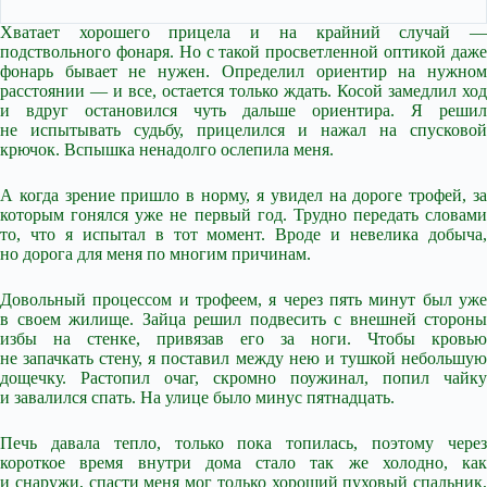
Хватает хорошего прицела и на крайний случай —
подствольного фонаря. Но с такой просветленной оптикой даже
фонарь бывает не нужен. Определил ориентир на нужном
расстоянии — и все, остается только ждать. Косой замедлил ход
и вдруг остановился чуть дальше ориентира. Я решил
не испытывать судьбу, прицелился и нажал на спусковой
крючок. Вспышка ненадолго ослепила меня.
А когда зрение пришло в норму, я увидел на дороге трофей, за
которым гонялся уже не первый год. Трудно передать словами
то, что я испытал в тот момент. Вроде и невелика добыча,
но дорога для меня по многим причинам.
Довольный процессом и трофеем, я через пять минут был уже
в своем жилище. Зайца решил подвесить с внешней стороны
избы на стенке, привязав его за ноги. Чтобы кровью
не запачкать стену, я поставил между нею и тушкой небольшую
дощечку. Растопил очаг, скромно поужинал, попил чайку
и завалился спать. На улице было минус пятнадцать.
Печь давала тепло, только пока топилась, поэтому через
короткое время внутри дома стало так же холодно, как
и снаружи, спасти меня мог только хороший пуховый спальник,