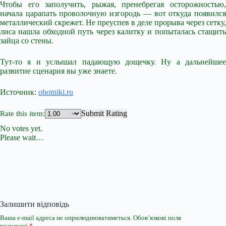
Чтобы его заполучить, рыжая, пренебрегая осторожностью,
начала царапать проволочную изгородь — вот откуда появился
металлический скрежет. Не преуспев в деле прорыва через сетку,
лиса нашла обходной путь через калитку и попыталась стащить
зайца со стены.
Тут-то я и услышал падающую дощечку. Ну а дальнейшее
развитие сценария вы уже знаете.
Источник:
ohotniki.ru
Submit Rating
Rate this item:
No votes yet.
Please wait…
Залишити відповідь
Ваша e-mail адреса не оприлюднюватиметься.
Обов’язкові поля
позначені
*