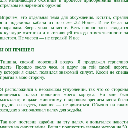
для начинающего охотника в процессе приобретения навыка
стрельбы из нарезного оружия!
Впрочем, это отдельная тема для обсуждения. Кстати, стрелял
я и подсвинка кабана из того же .22 Hornet. И не бегал за
подранком. Зверь упал на месте. Весь вопрос здесь сводится
к культуре охотника и вытекающей отсюда ответственности за
выстрел. Не уверен — не стреляй! И все.
И ОН ПРИШЕЛ
Тишина, свежий морозный воздух. Я продолжал терпеливо
ждать. Прошло около часа, и вдруг на той самой дороге,
у которой я сидел, появился знакомый силуэт. Косой не спеша
прыгал в мою сторону.
Я расположился в небольшом углублении, так что со стороны
виднелась только половина моего корпуса. На мне был
маскхалат, и даже животному с хорошим зрением меня было
трудно разглядеть, главное — не двигаться. Обычно на таких
засидках я использовал палку для ходьбы.
Так вот, поставив карабин на эту палку, я попытался навести
мушку на силуэт зайца. Решил подпустить зверька метров на 50,