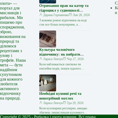
С
охота» —
Отримання прав на катер та
К
портал для
гідроцикл у судношколі
и
мисливців і
«Либідь-А»: від теорії до
Дарина Горпиненко
Лип 28, 2026
рибалок. Ми
іспиту
З кожним роком відпочинок на воді
пишемо про
стає все більш популярним, а
спорядження,
керування катером, моторним човном
зброю,
чи гідроциклом відкриває нові
виживання на
горизонти…
природі та
ділимося
Культура чоловічого
рецептами з
відпочинку: як вибрати
улову і
стильний та корисний
Лариса Левчук
Чер 27, 2026
трофеїв. Наша
подарунок
Коли наближається святкова чи
мета — бути
ювілейна подія, пошук вдалого
надійним
презенту для колеги, друга або
супутником
близької людини нерідко
для кожного
перетворюється на складне завдання.
любителя
…
активного
відпочинку
Необхідні кухонні речі та
на природі.
непотрібний мотлох
Лариса Левчук
Тра 29, 2026
Коли куховариш регулярно, швидко
збагнеш: пишні покази кухонного
Copyright © 2025 - Рибалка і охота новини. Всі права
начиння – то зайве. Зібрала відвертий