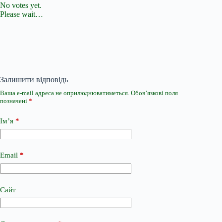
No votes yet.
Please wait…
Залишити відповідь
Ваша e-mail адреса не оприлюднюватиметься.
Обов’язкові поля
позначені
*
Ім’я
*
Email
*
Сайт