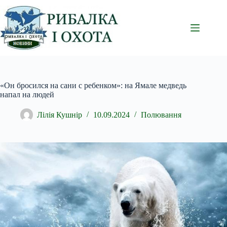
Перейти
до
вмісту
«Он бросился на сани с ребенком»: на Ямале медведь
напал на людей
Лілія Кушнір
10.09.2024
Полювання