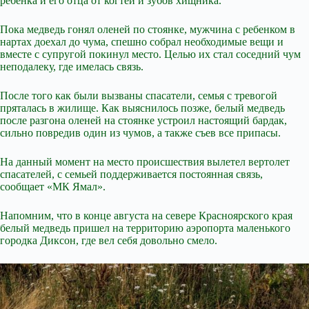
ребенка и его отца от когтей и зубов хищника.
Пока медведь гонял оленей по стоянке, мужчина с ребенком в
нартах доехал до чума, спешно собрал необходимые вещи и
вместе с супругой покинул место. Целью их стал соседний чум
неподалеку, где имелась связь.
После того как были вызваны спасатели, семья с тревогой
пряталась в жилище. Как выяснилось позже, белый медведь
после разгона оленей на стоянке устроил настоящий бардак,
сильно повредив один из чумов, а также съев все припасы.
На данный момент на место происшествия вылетел вертолет
спасателей, с семьей поддерживается постоянная связь,
сообщает «МК Ямал».
Напомним, что в конце августа на севере Красноярского края
белый медведь пришел на территорию аэропорта маленького
городка Диксон, где вел себя довольно смело.