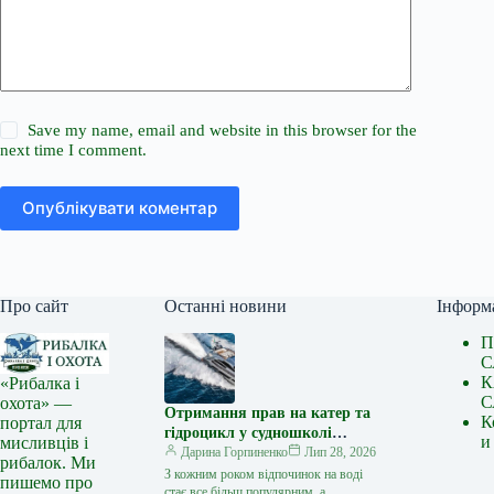
Save my name, email and website in this browser for the
next time I comment.
Опублікувати коментар
Про сайт
Останні новини
Інформ
П
С
К
«Рибалка і
С
охота» —
Отримання прав на катер та
К
портал для
гідроцикл у судношколі
и
мисливців і
«Либідь-А»: від теорії до
Дарина Горпиненко
Лип 28, 2026
рибалок. Ми
іспиту
З кожним роком відпочинок на воді
пишемо про
стає все більш популярним, а