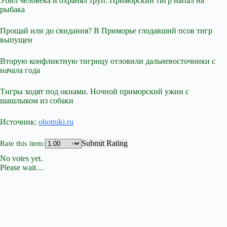
Убил человека и охранял труп. Приморский тигр напал на
рыбака
Прощай или до свидания? В Приморье глодавший псов тигр
выпущен
Вторую конфликтную тигрицу отловили дальневосточники с
начала года
Тигры ходят под окнами. Ночной приморский ужин с
шашлыком из собаки
Источник:
ohotniki.ru
Submit Rating
Rate this item:
No votes yet.
Please wait…