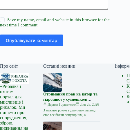
Save my name, email and website in this browser for the
next time I comment.
Опублікувати коментар
Про сайт
Останні новини
Інформ
П
С
К
«Рибалка і
С
охота» —
Отримання прав на катер та
К
портал для
гідроцикл у судношколі
и
мисливців і
«Либідь-А»: від теорії до
Дарина Горпиненко
Лип 28, 2026
рибалок. Ми
іспиту
З кожним роком відпочинок на воді
пишемо про
стає все більш популярним, а
спорядження,
керування катером, моторним човном
зброю,
чи гідроциклом відкриває нові
виживання на
горизонти…