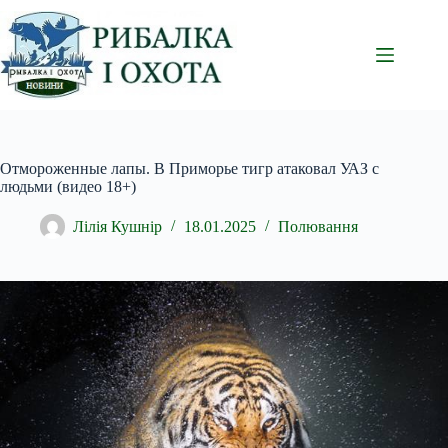
Перейти
до
вмісту
Отмороженные лапы. В Приморье тигр атаковал УАЗ с
людьми (видео 18+)
Лілія Кушнір
18.01.2025
Полювання