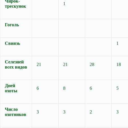
Чирок-
1
трескунок
Гоголь
Свиязь
1
Селезней
21
21
28
18
всех видов
Дней
6
8
6
5
охоты
Число
3
3
2
3
охотников