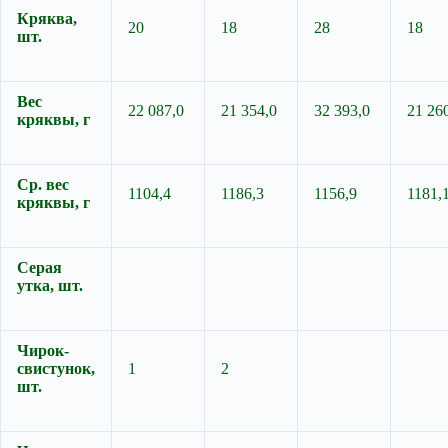
Кряква,
20
18
28
18
шт.
Вес
22 087,0
21 354,0
32 393,0
21 26
кряквы, г
Ср. вес
1104,4
1186,3
1156,9
1181,
кряквы, г
Серая
утка, шт.
Чирок-
свистунок,
1
2
шт.