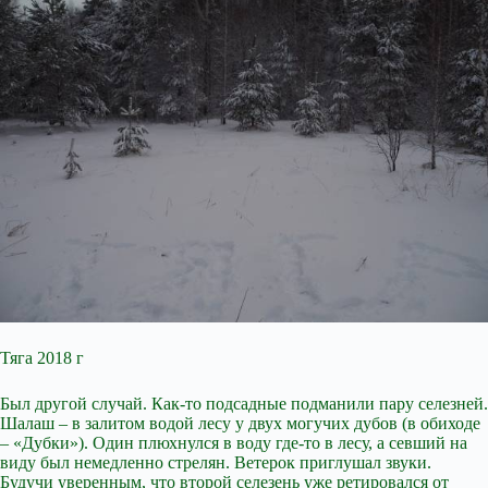
Тяга 2018 г
Был другой случай. Как-то подсадные подманили пару селезней.
Шалаш – в залитом водой лесу у двух могучих дубов (в обиходе
– «Дубки»). Один плюхнулся в воду где-то в лесу, а севший на
виду был немедленно стрелян. Ветерок приглушал звуки.
Будучи уверенным, что второй селезень уже ретировался от