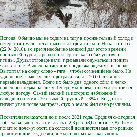
Погода. Обычно мы не ходим на тягу в пронзительный холод и
ветер: птиц мало, летят высоко и стремительно. Но как-то раз
(22.04.2018), во время необычно мощной для этого времени
настоящей пурги, я решил проверить, как себя чувствуют
птицы. Друзья отговаривали, призывали одуматься и попить
чаю в тепле. Вышел на тягу при продолжающемся снегопаде.
Вытоптал на снегу слово «тяга», чтобы сомнений не было. На
удивление, к закату снег прекратился, и в 20:00 появился
первый вальдшнеп. Всего их было два, одного сбил и легко
нашёл по следам на снегу. Теперь мы знаем, что тяга состоится в
любую погоду! Самый мелкий за историю наблюдений
вальдшнеп весил 250 г, самый крупный – 384 г. Когда этот
гигант упал после выстрела, стук о землю был явно различим.
Посчитали показатели до и после 2021 года. Средняя ежегодная
добыча вальдшнепа снизилась в 2,3 раза (8,6 против 3,8). Тоже
понятно почему: охота на селезней начинается намного раньше
традиционной 10-дневки, и мы стали захватывать лишь