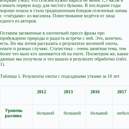
впервые узнал, что селезня нужно варить не менее 1,5 часов и
сливать первую воду для чистого бульона. В последние годы
хорошо пошла и стала традиционным блюдом селезневая лапша
с «гнёздами» из магазина. Повествование ведётся от лица
одного из авторов.
Оставим заезженные в охотничьей прессе фразы про
пробуждение природы и радость встречи с ней. Это, конечно,
есть. Но мы хотим рассказать о результатах весенней охоты,
опыте и разных случаях. Статистика – очень занятная тема, тем
более что мало кто занимается ей на охоте. Посмотрим же, какие
данные мы получили и что вышло в результате обработки (табл.
1).
Таблица 1. Результаты охоты с подсадными утками за 10 лет
2012
2013
2016
2017
Уровень
большой
большой
большой
небо
разлива