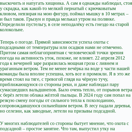
выскочить и напугать хищника. А сам я однажды наблюдал, стоя
у скрадка, как какой-то мелкий пернатый с крючковатым
клювом, невзирая на мою фигуру, поймал мышку в 10 метрах –
и был таков. Грызун и правда мелькал утром на полянке.
Определили пустельгу, в селе неподалёку есть гнездо на старой
колокольне.
Теперь о погоде. Прямой зависимости успеха охоты с
подсадными от температуры или осадков нами не отмечено.
Притом самая неблагоприятная с человеческой точки зрения
погода на активность уток, похоже, не влияет. 22 апреля 2012
года к вечерней заре разразилась мощная гроза с ливнем и
ураганным ветром. Тем не менее вечёрка на воде у части нашей
команды была вполне успешна, хоть все и промокли. Я в это же
время стоял на тяге, с тревогой глядя на чёрную тучу,
приближающуюся со стороны реки, и даже наблюдал пару
сумасшедших вальдшнепов. Было очень тепло, от порывов ветра
с берёз летели облака жёлтой пыльцы. В 2024 году сам попал на
резкую смену погоды от сильного тепла к похолоданию,
сопровождавшуюся сильнейшим ветром. В лесу падали деревья,
но селезни, как заводные, летели на призывы подсадной.
У многих наблюдателей со стороны бытует мнение, что охота с
подсадной – простое занятие. Что там, выпустил утку на