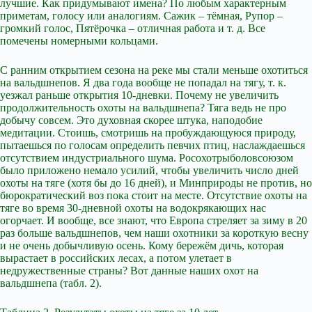
лучшие. Как придумывают имена? По любым характерным
приметам, голосу или аналогиям. Сажик – тёмная, Рупор –
громкий голос, Пятёрочка – отличная работа и т. д. Все
помечены номерными кольцами.
С ранним открытием сезона на реке мы стали меньше охотиться
на вальдшнепов. Я два года вообще не попадал на тягу, т. к.
уезжал раньше открытия 10-дневки. Почему не увеличить
продолжительность охоты на вальдшнепа? Тяга ведь не про
добычу совсем. Это духовная скорее штука, наподобие
медитации. Стоишь, смотришь на пробуждающуюся природу,
пытаешься по голосам определить певчих птиц, наслаждаешься
отсутствием индустриального шума. Росохотрыболовсоюзом
было приложено немало усилий, чтобы увеличить число дней
охоты на тяге (хотя бы до 16 дней), и Минприроды не против, но
бюрократический воз пока стоит на месте. Отсутствие охоты на
тяге во время 30-дневной охоты на водокрякающих нас
огорчает. И вообще, все знают, что Европа стреляет за зиму в 20
раз больше вальдшнепов, чем наши охотники за короткую весну
и не очень добычливую осень. Кому бережём дичь, которая
вырастает в российских лесах, а потом улетает в
недружественные страны? Вот данные наших охот на
вальдшнепа (табл. 2).