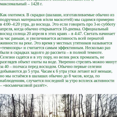
максимальный – 1428 г.
Как охотимся. В скрадки (шалаши, изготавливаемые обычно из
подручных материалов и/или масксетей) мы садимся примерно
в 4:00–4:20 утра, до восхода. Это если говорить про 3-ю субботу
апреля, когда обычно открывается 10-дневка. Официальный
восход солнца 20 апреля в этих краях – в 4:47. Светать начинает
за час раньше, и увеличивается активность всей пернатой
живности на реке. Это время у местных утятников называется
«темнозорь» и считается самым эффективным. Несколько раз
были в скрадках задолго до рассвета – в полной темноте.
Селезни садятся и в эту пору, но велик риск промазать, не
разглядев объект охоты на воде. Уверенно стрелять можно минут
за 40 – полчаса перед восходом. Обычно первые селезни
добываются до 5 утра. Часам к 6 утра утки летают всё меньше,
но мы остаёмся в шалашах обычно до 8 часов, когда, по
наблюдениям, случается последний за утро всплеск активности
– «восьмичасовой разлёт».