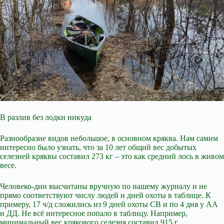
В разлив без лодки никуда
Разнообразие видов небольшое, в основном кряква. Нам самим
интересно было узнать, что за 10 лет общий вес добытых
селезней кряквы составил 273 кг – это как средний лось в живом
весе.
Человеко-дни высчитаны вручную по нашему журналу и не
прямо соответствуют числу людей и дней охоты в таблице. К
примеру, 17 ч/д сложились из 9 дней охоты СВ и по 4 дня у АА
и ДД. Не всё интересное попало в таблицу. Например,
минимальный вес крякового селезня составил 915 г,