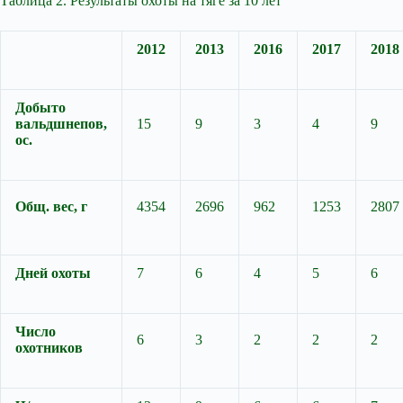
Таблица 2. Результаты охоты на тяге за 10 лет
2012
2013
2016
2017
2018
Добыто
вальдшнепов,
15
9
3
4
9
ос.
Общ. вес, г
4354
2696
962
1253
2807
Дней охоты
7
6
4
5
6
Число
6
3
2
2
2
охотников