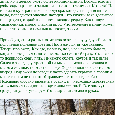
дичь, но и делают охоту более эмоциональной. Восход золотит
рябь воды, краснеют тальники… не ловит телефон. Красота! Но
иногда в куче растительного мусора, который тащат вешние
воды, попадаются опасные находки. Это клубни веха ядовитого,
или цикуты, отдалённо напоминающие редьку. Как пишут
справочники, имеют сладкий вкус. Употребление в пищу может
привести к самым печальным последствиям.
При обсуждении разных моментов охоты в кругу друзей часто
получаешь полезные советы. Про варку дичи уже сказано.
Теперь про охоту. Как где, не знаю, но у нас нечасто бывает,
когда к подсадным садится несколько селезней сразу. У меня как-
то появилось сразу пять. Никакого облёта, кругов и так далее.
Сидел в засидке, устроенной на мысочке мощного разлива в
мелком ельнике, по колено в воде. Хорошо видно было только
вперёд. Издержки половодья: часто сделать укрытие в хорошем
месте совсем не просто. Устраиваем нечто вроде лабаза.
Подсадная яростно заревела в осадку, и – несколько характерных
«пш-ш-ш» от посадки на воду толпы селезней. Все они чуть не
сразу рванули к утке, ружьё от азарта заплясало в руках.