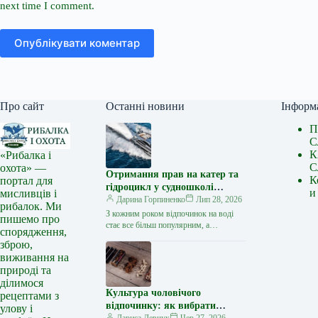
next time I comment.
Опублікувати коментар
Про сайт
Останні новини
Інформ
П
С
К
«Рибалка і
С
охота» —
Отримання прав на катер та
К
портал для
гідроцикл у судношколі
и
мисливців і
«Либідь-А»: від теорії до
Дарина Горпиненко
Лип 28, 2026
рибалок. Ми
іспиту
З кожним роком відпочинок на воді
пишемо про
стає все більш популярним, а
спорядження,
керування катером, моторним човном
зброю,
чи гідроциклом відкриває нові
виживання на
горизонти…
природі та
ділимося
Культура чоловічого
рецептами з
відпочинку: як вибрати
улову і