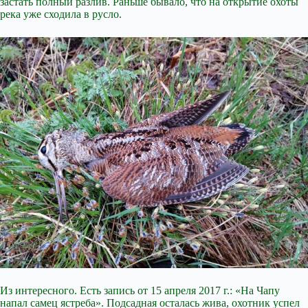
застать полный разлив. Раньше бывало, что на открытие охоты
река уже сходила в русло.
Из интересного. Есть запись от 15 апреля 2017 г.: «На Чапу
напал самец ястреба». Подсадная осталась жива, охотник успел