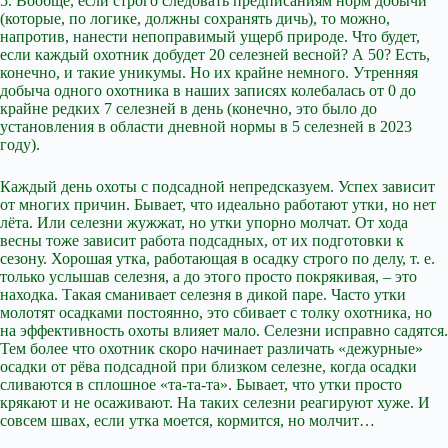
5. Вообще, если строго следовать предписаниям норм добычи
(которые, по логике, должны сохранять дичь), то можно,
напротив, нанести непоправимый ущерб природе. Что будет,
если каждый охотник добудет 20 селезней весной? А 50? Есть,
конечно, и такие уникумы. Но их крайне немного. Утренняя
добыча одного охотника в наших записях колебалась от 0 до
крайне редких 7 селезней в день (конечно, это было до
установления в области дневной нормы в 5 селезней в 2023
году).
Каждый день охоты с подсадной непредсказуем. Успех зависит
от многих причин. Бывает, что идеально работают утки, но нет
лёта. Или селезни жужжат, но утки упорно молчат. От хода
весны тоже зависит работа подсадных, от их подготовки к
сезону. Хорошая утка, работающая в осадку строго по делу, т. е.
только услышав селезня, а до этого просто покрякивая, – это
находка. Такая сманивает селезня в дикой паре. Часто утки
молотят осадками постоянно, это сбивает с толку охотника, но
на эффективность охоты влияет мало. Селезни исправно садятся.
Тем более что охотник скоро начинает различать «дежурные»
осадки от рёва подсадной при близком селезне, когда осадки
сливаются в сплошное «та-та-та». Бывает, что утки просто
крякают и не осаживают. На таких селезни реагируют хуже. И
совсем швах, если утка моется, кормится, но молчит…