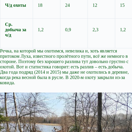
Ч/д охоты
18
24
12
15
Ср.
добыча за
1,2
0,9
2,3
1,2
ч/д
Речка, на которой мы охотимся, невелика и, хоть является
притоком Луха, известного пролётного пути, всё же немного в
стороне. Поэтому без хорошего разлива тут довольно грустно с
охотой. Вот и статистика говорит: есть разлив – есть добыча.
Два года подряд (2014 и 2015) мы даже не охотились в деревне,
когда река весной была в русле. В 2020-м охоту закрыли из-за
ковида.