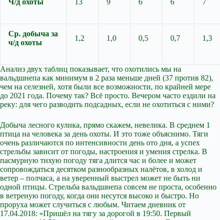
Ч/д охоты
13
9
6
6
7
Ср. добыча за
1,2
1,0
0,5
0,7
1,3
ч/д охоты
Анализ двух таблиц показывает, что охотились мы на
вальдшнепа как минимум в 2 раза меньше дней (37 против 82),
чем на селезней, хотя были все возможности, по крайней мере
до 2021 года. Почему так? Всё просто. Вечером часто ездили на
реку: для чего разводить подсадных, если не охотиться с ними?
Добыча лесного кулика, прямо скажем, невелика. В среднем 1
птица на человека за день охоты. И это тоже объяснимо. Тяги
очень различаются по интенсивности день ото дня, а успех
стрельбы зависит от погоды, настроения и умения стрелка. В
пасмурную тихую погоду тяга длится час и более и может
сопровождаться десятком разнообразных налётов, в холод и
ветер – полчаса, а на уверенный выстрел может не быть ни
одной птицы. Стрельба вальдшнепа совсем не проста, особенно
в ветреную погоду, когда они несутся высоко и быстро. Но
проруха может случиться с любым. Читаем дневник от
17.04.2018: «Пришёл на тягу за дорогой в 19:50. Первый