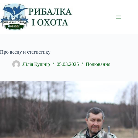
Перейти
до
вмісту
Про весну и статистику
Лілія Кушнір
05.03.2025
Полювання