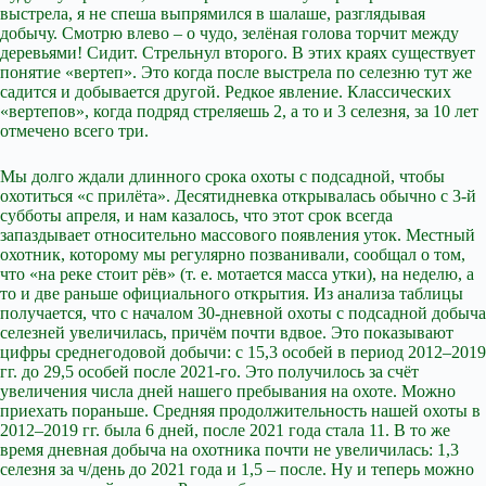
выстрела, я не спеша выпрямился в шалаше, разглядывая
добычу. Смотрю влево – о чудо, зелёная голова торчит между
деревьями! Сидит. Стрельнул второго. В этих краях существует
понятие «вертеп». Это когда после выстрела по селезню тут же
садится и добывается другой. Редкое явление. Классических
«вертепов», когда подряд стреляешь 2, а то и 3 селезня, за 10 лет
отмечено всего три.
Мы долго ждали длинного срока охоты с подсадной, чтобы
охотиться «с прилёта». Десятидневка открывалась обычно с 3-й
субботы апреля, и нам казалось, что этот срок всегда
запаздывает относительно массового появления уток. Местный
охотник, которому мы регулярно позванивали, сообщал о том,
что «на реке стоит рёв» (т. е. мотается масса утки), на неделю, а
то и две раньше официального открытия. Из анализа таблицы
получается, что с началом 30-дневной охоты с подсадной добыча
селезней увеличилась, причём почти вдвое. Это показывают
цифры среднегодовой добычи: с 15,3 особей в период 2012–2019
гг. до 29,5 особей после 2021-го. Это получилось за счёт
увеличения числа дней нашего пребывания на охоте. Можно
приехать пораньше. Средняя продолжительность нашей охоты в
2012–2019 гг. была 6 дней, после 2021 года стала 11. В то же
время дневная добыча на охотника почти не увеличилась: 1,3
селезня за ч/день до 2021 года и 1,5 – после. Ну и теперь можно