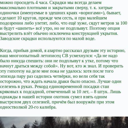
можно просидеть 4 часа. Скрадки мы всегда делаем
максимально плотными и закрытыми сверху, т. к. хитрые
одиночки (именуемые в здешних краях «ворюгами»), бывает,
сделают 10 кругов, прежде чем сесть, и при малейшем
подозрении либо улетят, либо, что ещё хуже, сядут метров за 100
и будут «шипеть» всё утро, но не подплывут. Поэтому опция
выстрелить влёт обычно исключена конструкцией укрытия.
Заводские скрадки используются по малой воде.
Когда, прибыв домой, я азартно рассказал друзьям эту историю,
наш многоопытный летописец СВ усмехнулся: «Да не надо
было никуда спешить: они не подплывут к утке, потому что
начнут драться между собой». Ну вот, кто ж знал. И проверить
эту гипотезу на деле мне пока не удалось: хотя после того
эпизода пару раз садились четвёрки, но вели себя так
осторожно, что ждать начала драки было опасно. Лучше один
селезень в руках. Рекорд единовременной посадки стаи
кряковых к подсадной, отмеченный за 10 лет, – 8 штук. Лишь
однажды в нашей истории охотник сумел взять одним
выстрелом двух селезней, причём был вооружён при этом
одностволкой 20-го калибра.