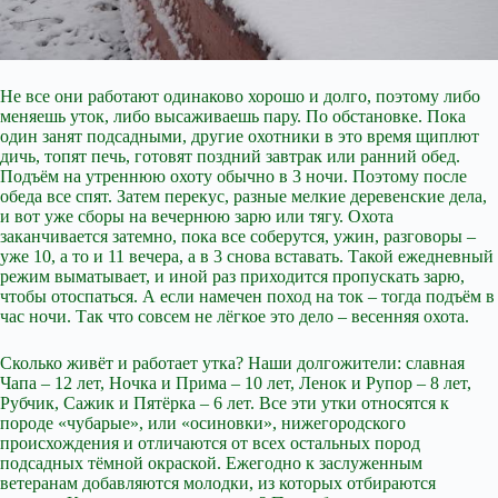
Не все они работают одинаково хорошо и долго, поэтому либо
меняешь уток, либо высаживаешь пару. По обстановке. Пока
один занят подсадными, другие охотники в это время щиплют
дичь, топят печь, готовят поздний завтрак или ранний обед.
Подъём на утреннюю охоту обычно в 3 ночи. Поэтому после
обеда все спят. Затем перекус, разные мелкие деревенские дела,
и вот уже сборы на вечернюю зарю или тягу. Охота
заканчивается затемно, пока все соберутся, ужин, разговоры –
уже 10, а то и 11 вечера, а в 3 снова вставать. Такой ежедневный
режим выматывает, и иной раз приходится пропускать зарю,
чтобы отоспаться. А если намечен поход на ток – тогда подъём в
час ночи. Так что совсем не лёгкое это дело – весенняя охота.
Сколько живёт и работает утка? Наши долгожители: славная
Чапа – 12 лет, Ночка и Прима – 10 лет, Ленок и Рупор – 8 лет,
Рубчик, Сажик и Пятёрка – 6 лет. Все эти утки относятся к
породе «чубарые», или «осиновки», нижегородского
происхождения и отличаются от всех остальных пород
подсадных тёмной окраской. Ежегодно к заслуженным
ветеранам добавляются молодки, из которых отбираются