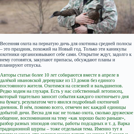
Весенняя охота на пернатую дичь для охотника средней полосы
– это праздник, похожий на Новый год. Только эти каникулы
охотники организовывают себе сами. Открытие ждут, задолго к
нему готовятся, закупают припасы, обсуждают планы и
планируют отпуска.
Авторы статьи более 10 лет собираются вместе в апреле в
далёкой ивановской деревушке из 13 домов без единого
постоянного жителя. Охотимся на селезней и вальдшнепов.
Редко ходим на глухаря. Есть у нас собственный летописец,
который тщательно заносит
события каждого охотничьего дня
на бумагу, результатом чего явился подробный охотничий
дневник. В нём, помимо всего, отмечен вес каждой единицы
добытой дичи. Весна для нас не только охота, сколько дружеское
общение, воспоминания на тему «как хорошо было раньше»,
разбор разных эпизодов охоты, работы подсадных и т. д. Варка
традиционной шурпы – тоже отдельная тема. Именно тут я