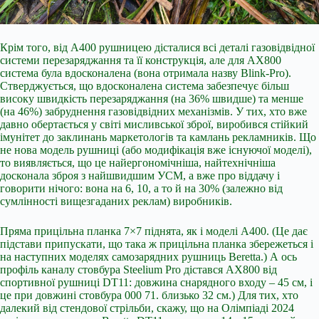
Крім того, від A400 рушницею дісталися всі деталі газовідвідної
системи перезаряджання та її конструкція, але для АХ800
система була вдосконалена (вона отримала назву Blink-Pro).
Стверджується, що вдосконалена система забезпечує більш
високу швидкість перезаряджання (на 36% швидше) та менше
(на 46%) забруднення газовідвідних механізмів. У тих, хто вже
давно обертається у світі мисливської зброї, виробився стійкий
імунітет до заклинань маркетологів та камлань рекламників. Що
не нова модель рушниці (або модифікація вже існуючої моделі),
то виявляється, що це найергономічніша, найтехнічніша
досконала зброя з найшвидшим УСМ, а вже про віддачу і
говорити нічого: вона на 6, 10, а то й на 30% (залежно від
сумлінності вищезгаданих реклам) виробників.
Пряма прицільна планка 7×7 піднята, як і моделі А400. (Це дає
підстави припускати, що така ж прицільна планка збережеться і
на наступних моделях самозарядних рушниць Beretta.) А ось
профіль каналу стовбура Steelium Pro дістався АХ800 від
спортивної рушниці DT11: довжина снарядного входу – 45 см, і
це при довжині стовбура 000 71. близько 32 см.) Для тих, хто
далекий від стендової стрільби, скажу, що на Олімпіаді 2024