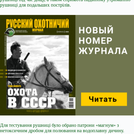
рушниці для подальших пострілів.
Для тестування рушниці було обрано патрони «магнум» з
нетоксичним дробом для полювання на водоплавну дичину.