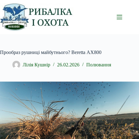
Перейти
до
вмісту
Прообраз рушниці майбутнього? Beretta АХ800
Лілія Кушнір
26.02.2026
Полювання