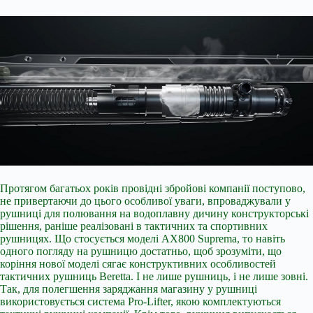
Протягом багатьох років провідні збройові компанії поступово,
не привертаючи до цього особливої уваги, впроваджували у
рушниці для полювання на водоплавну дичину конструкторські
рішення, раніше реалізовані в тактичних та спортивних
рушницях. Що стосується моделі AX800 Suprema, то навіть
одного погляду на рушницю достатньо, щоб зрозуміти, що
коріння нової моделі сягає конструктивних особливостей
тактичних рушниць Beretta. І не лише рушниць, і не лише зовні.
Так, для полегшення заряджання магазину у рушниці
використовується система Pro-Lifter, якою комплектуються