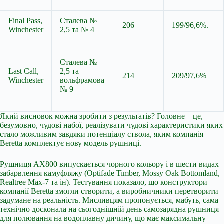
Final Pass,
Сталева №
206
199/96,6%.
Winchester
2,5 та № 4
Сталева №
Last Call,
2,5 та
214
209/97,6%
Winchester
вольфрамова
№ 9
Який висновок можна зробити з результатів? Головне – це,
безумовно, чудові набої, реалізувати чудові характеристики яких
стало можливим завдяки потенціалу ствола, яким компанія
Beretta комплектує нову модель рушниці.
Рушниця АХ800 випускається чорного кольору і в шести видах
забарвлення камуфляжу (Optifade Timber, Mossy Oak Bottomland,
Realtree Max-7 та ін). Тестування показало, що конструктори
компанії Beretta змогли створити, а виробничники перетворити
задумане на реальність. Мисливцям пропонується, мабуть, сама
технічно досконала на сьогоднішній день самозарядна рушниця
для полювання на водоплавну дичину, що має максимальну