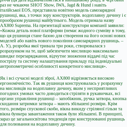
раз не чекаючи SHOT Show, IWA, Jagd & Hund і навіть
італійської EOS, представила новітню модель самозарядної
рушниці, яка, з точки зору конструкторів. водоплавну дичину і є
прообразом рушниці майбутнього. Модель отримала назву
AX800 Suprema. На презентації конструктори компанії заявили:
«Кожна деталь нової платформи (немає жодного сумніву в тому,
що ця рушниця стане базою для створення на його основі нових
моделей або навіть нового покоління самозарядних рушниць. –
А. У.), розробка якої тривала три роки, створювалася з
розрахунком на те, щоб забезпечити мисливцю максимально
швидке перезаряджання, відчутне зниження віддачі під час
пострілу та систему налаштування прикладу під індивідуальні
антропометричні особливості конкретного мисливця».
Як і всі сучасні моделі зброї, AX800 відрізняється високою
ергономічністю. Так як рушниця конструювалась у розрахунку
на мисливців на водоплавну дичину, яким у несприятливих
погодних умовах часто доводиться стріляти в рукавичках, всі
органи управління рушниці – запобіжник, ручка затвора, кнопка
скидання затримки затвора – мають збільшені розміри. Крім
того, розміри спускової скоби, вікна викиду стріляної гільзи та
вікна бункера завантаження також були збільшені. В принципі,
зараз це загальносвітова тенденція при конструюванні рушниць
для полювання на водоплавну дичину.