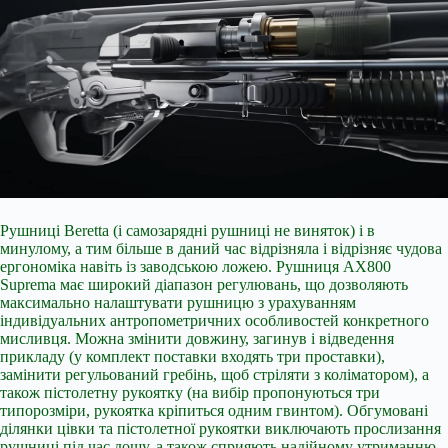
Рушниці Beretta (і самозарядні рушниці не виняток) і в
минулому, а тим більше в даний час відрізняла і відрізняє чудова
ергономіка навіть із заводською ложею. Рушниця AX800
Suprema має широкий діапазон регулювань, що дозволяють
максимально налаштувати рушницю з урахуванням
індивідуальних антропометричних особливостей конкретного
мисливця. Можна змінити довжину, загинув і відведення
прикладу (у комплект поставки входять три проставки),
замінити регульований гребінь, щоб стріляти з коліматором), а
також пістолетну рукоятку (на вибір пропонуються три
типорозміри, рукоятка кріпиться одним гвинтом). Обгумовані
ділянки цівки та пістолетної рукоятки виключають прослизання
рушниці під час дощу, а також сприяють надійному утриманню