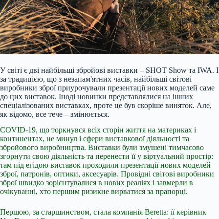
У світі є дві найбільші збройові виставки – SHOT Show та IWA. І
за традицією, що з незапам'ятних часів, найбільші світові
виробники зброї приурочували презентації нових моделей саме
до цих виставок. Іноді новинки представлялися на інших
спеціалізованих виставках, проте це був скоріше виняток. Але,
як відомо, все тече – змінюється.
COVID-19, що торкнувся всіх сторін життя на материках і
континентах, не минул і сфери виставкової діяльності та
збройового виробництва. Виставки були змушені тимчасово
згорнути свою діяльність та перенести її у віртуальний простір:
там під егідою виставок проходили презентації нових моделей
зброї, патронів, оптики, аксесуарів. Провідні світові виробники
зброї швидко зорієнтувалися в нових реаліях і завмерли в
очікуванні, хто першим ризикне вирватися за прапорці.
Першою, за старшинством, стала компанія Beretta: її керівник