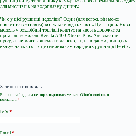
рушниці випустили лінійку камуфльованого преміального одягу
для мисливців на водоплавну дичину.
Чи є у цієї рушниці недоліки? Один (для когось він може
виявитися суттєвим) все ж таки відзначають. Це — ціна. Нова
модель у роздрібній торгівлі коштує на чверть дорожче за
преміальну модель Beretta A400 Xtreme Plus. Але якісний
продукт не може коштувати дешево, і ціна в даному випадку
вказує на якість – а це синонім самозарядних рушниць Beretta.
Залишити відповідь
Ваша e-mail адреса не оприлюднюватиметься.
Обов’язкові поля
позначені
*
Ім’я
*
Email
*