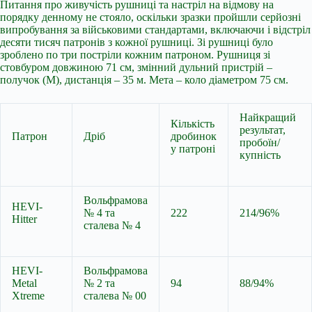
Питання про живучість рушниці та настріл на відмову на
порядку денному не стояло, оскільки зразки пройшли серйозні
випробування за військовими стандартами, включаючи і відстріл
десяти тисяч патронів з кожної рушниці. Зі рушниці було
зроблено по три постріли кожним патроном. Рушниця зі
стовбуром довжиною 71 см, змінний дульний пристрій –
получок (М), дистанція – 35 м. Мета – коло діаметром 75 см.
Найкращий
Кількість
результат,
Патрон
Дріб
дробинок
пробоїн/
у патроні
купність
Вольфрамова
HEVI-
№ 4 та
222
214/96%
Hitter
сталева № 4
HEVI-
Вольфрамова
Metal
№ 2 та
94
88/94%
Xtreme
сталева № 00