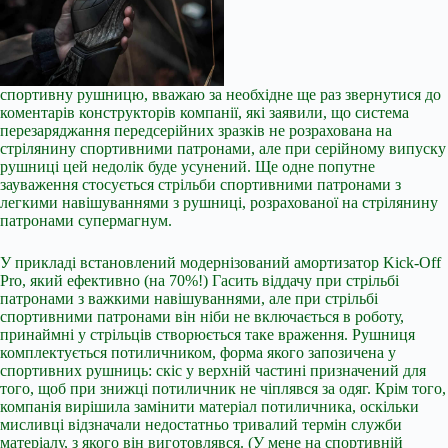
спортивну рушницю, вважаю за необхідне ще раз звернутися до
коментарів конструкторів компанії, які заявили, що система
перезаряджання передсерійних зразків не розрахована на
стрілянину спортивними патронами, але при серійному випуску
рушниці цей недолік буде усунений. Ще одне попутне
зауваження стосується стрільби спортивними патронами з
легкими навішуваннями з рушниці, розрахованої на стрілянину
патронами супермагнум.
У прикладі встановлений модернізований амортизатор Kick-Off
Pro, який ефективно (на 70%!) Гасить віддачу при стрільбі
патронами з важкими навішуваннями, але при стрільбі
спортивними патронами він ніби не включається в роботу,
принаймні у стрільців створюється таке враження. Рушниця
комплектується потиличником, форма якого запозичена у
спортивних рушниць: скіс у верхній частині призначений для
того, щоб при знижці потиличник не чіплявся за одяг. Крім того,
компанія вирішила замінити матеріал потиличника, оскільки
мисливці відзначали недостатньо тривалий термін служби
матеріалу, з якого він виготовлявся. (У мене на спортивній