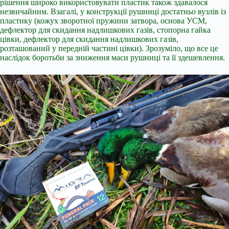
рішення широко використовувати пластик також здавалося
незвичайним. Взагалі, у конструкції рушниці достатньо вузлів із
пластику (кожух зворотної пружини затвора, основа УСМ,
дефлектор для скидання надлишкових газів, стопорна гайка
цівки, дефлектор для скидання надлишкових газів,
розташований у передній частині цівки). Зрозуміло, що все це
наслідок боротьби за зниження маси рушниці та її здешевлення.