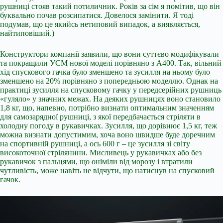
рушниці стояв такий потиличник. Років за сім я помітив, що він
буквально почав розсипатися. Довелося замінити. Я тоді
подумав, що це якийсь нетиповий випадок, а виявляється,
найтиповіший.)
Конструктори компанії заявили, що вони суттєво модифікували
та покращили УСМ нової моделі порівняно з А400. Так, вільний
хід спускового гачка було зменшено та зусилля на ньому було
зменшено на 20% порівняно з попередньою моделлю. Однак на
практиці зусилля на спусковому гачку у передсерійних рушниць
«гуляло» у значних межах. На деяких рушницях воно становило
1,8 кг, що, напевно, потрібно визнати оптимальним значенням
для самозарядної рушниці, з якої передбачається стріляти в
холодну погоду в рукавичках. Зусилля, що дорівнює 1,5 кг, теж
можна визнати допустимим, хоча воно швидше буде доречним
на спортивній рушниці, а ось 600 г – це зусилля зі світу
високоточної стрілянини. Мисливець у рукавичках або без
рукавичок з пальцями, що оніміли від морозу і втратили
чутливість, може навіть не відчути, що натиснув на спусковий
гачок.