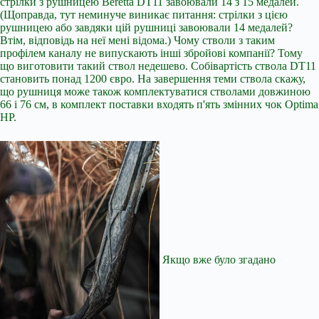
стрілки з рушницею Beretta DT11 завоювали 14 з 15 медалей.
(Щоправда, тут неминуче виникає питання: стрілки з цією
рушницею або завдяки цій рушниці завоювали 14 медалей?
Втім, відповідь на неї мені відома.) Чому стволи з таким
профілем каналу не випускають інші збройові компанії? Тому
що виготовити такий ствол недешево. Собівартість ствола DT11
становить понад 1200 євро. На завершення теми ствола скажу,
що рушниця може також комплектуватися стволами довжиною
66 і 76 см, в комплект поставки входять п'ять змінних чок Optima
HP.
Якщо вже було згадано