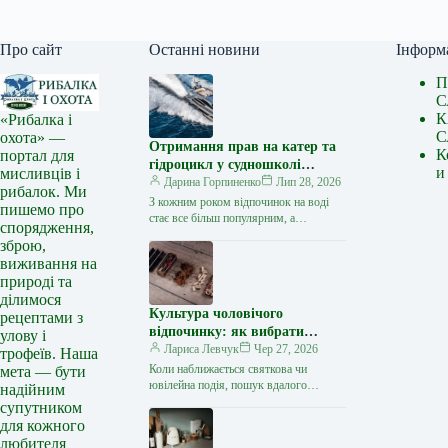
Про сайт
Останні новини
Інформ
П
С
К
«Рибалка і
С
охота» —
Отримання прав на катер та
К
портал для
гідроцикл у судношколі
и
мисливців і
«Либідь-А»: від теорії до
Дарина Горпиненко
Лип 28, 2026
рибалок. Ми
іспиту
З кожним роком відпочинок на воді
пишемо про
стає все більш популярним, а
спорядження,
керування катером, моторним човном
зброю,
чи гідроциклом відкриває нові
виживання на
горизонти…
природі та
ділимося
Культура чоловічого
рецептами з
відпочинку: як вибрати
улову і
стильний та корисний
Лариса Левчук
Чер 27, 2026
трофеїв. Наша
подарунок
Коли наближається святкова чи
мета — бути
ювілейна подія, пошук вдалого
надійним
презенту для колеги, друга або
супутником
близької людини нерідко
для кожного
перетворюється на складне завдання.
любителя