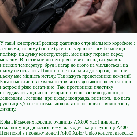
У такій конструкції ресивер фактично є тривіальною коробкою з
деталями, то чому б їй не бути полімерною? Тим більше що
полімер, на думку конструкторів, має низку переваг перед
металом. Він стійкий до несприятливих погодних умов та
низьких температур, бруд і нагар до нього не чіпляються і на
ньому не осідають. Плюс він не схильний до корозії, але при
цьому має міцність металу. Так кажуть представники компанії.
Багато мисливців схвально ставляться до такого рішення, інші
настроєні різко негативно. Так, противники пластику
стверджують, що його використання не зробило рушницю
дешевшим і легшим, при цьому, щоправда, визнають, що вага
рушниці 3,5 кг є оптимальною для полювання на водоплавну
дичину.
Крім військових коренів, рушниця АХ800 має і цивільну
спадщину, що дісталася йому від модифікацій рушниці A400.
При появі у продажу моделі A400 Xplor Unico конструкторське