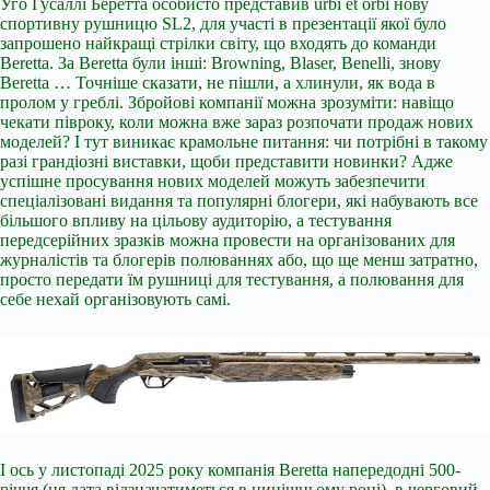
Уго Гусаллі Беретта особисто представив urbi et orbi нову
спортивну рушницю SL2, для участі в презентації якої було
запрошено найкращі стрілки світу, що входять до команди
Beretta. За Beretta були інші: Browning, Blaser, Benelli, знову
Beretta … Точніше сказати, не пішли, а хлинули, як вода в
пролом у греблі. Збройові компанії можна зрозуміти: навіщо
чекати півроку, коли можна вже зараз розпочати продаж нових
моделей? І тут виникає крамольне питання: чи потрібні в такому
разі грандіозні виставки, щоби представити новинки? Адже
успішне просування нових моделей можуть забезпечити
спеціалізовані видання та популярні блогери, які набувають все
більшого впливу на цільову аудиторію, а тестування
передсерійних зразків можна провести на організованих для
журналістів та блогерів полюваннях або, що ще менш затратно,
просто передати їм рушниці для тестування, а полювання для
себе нехай організовують самі.
І ось у листопаді 2025 року компанія Beretta напередодні 500-
річчя (ця дата відзначатиметься в нинішньому році), в черговий