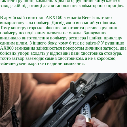
тактичні рушниці компанії. Крім того, рушниця випускається
заводській підготовці для встановлення коліматорного прицілу.
В армійській гвинтівці ARX160 компанія Beretta активно
використовувала полімер. Досвід явно визнаний успішним.
Тому конструкторське рішення виготовити ресивер рушниці з
полімеру несподіваним назвати не можна. Здивування
викликало виготовлення полімеру ресивера і шийки прикладу
єдиним цілим. З іншого боку, чому б так не вдіяти? У рушницю
AX800 замикання здійснюється поворотом личинки затвора, два
бойових упори входять у відповідні пази хвостовика стовбура,
тобто затвор взаємодіє саме з хвостовиком, а не з коробкою,
забезпечуючи жорстке і надійне замикання.