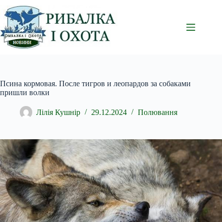
Перейти
до
вмісту
Псина кормовая. После тигров и леопардов за собаками
пришли волки
Лілія Кушнір
29.12.2024
Полювання