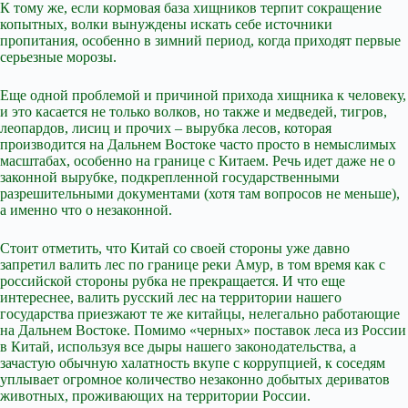
К тому же, если кормовая база хищников терпит сокращение
копытных, волки вынуждены искать себе источники
пропитания, особенно в зимний период, когда приходят первые
серьезные морозы.
Еще одной проблемой и причиной прихода хищника к человеку,
и это касается не только волков, но также и медведей, тигров,
леопардов, лисиц и прочих – вырубка лесов, которая
производится на Дальнем Востоке часто просто в немыслимых
масштабах, особенно на границе с Китаем. Речь идет даже не о
законной вырубке, подкрепленной государственными
разрешительными документами (хотя там вопросов не меньше),
а именно что о незаконной.
Стоит отметить, что Китай со своей стороны уже давно
запретил валить лес по границе реки Амур, в том время как с
российской стороны рубка не прекращается. И что еще
интереснее, валить русский лес на территории нашего
государства приезжают те же китайцы, нелегально работающие
на Дальнем Востоке. Помимо «черных» поставок леса из России
в Китай, используя все дыры нашего законодательства, а
зачастую обычную халатность вкупе с коррупцией, к соседям
уплывает огромное количество незаконно добытых дериватов
животных, проживающих на территории России.