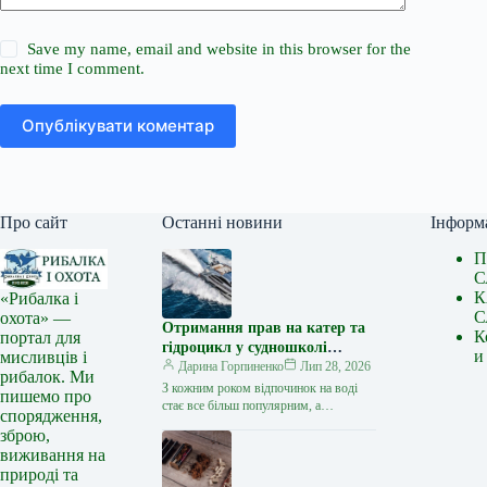
Save my name, email and website in this browser for the
next time I comment.
Опублікувати коментар
Про сайт
Останні новини
Інформ
П
С
К
«Рибалка і
С
охота» —
Отримання прав на катер та
К
портал для
гідроцикл у судношколі
и
мисливців і
«Либідь-А»: від теорії до
Дарина Горпиненко
Лип 28, 2026
рибалок. Ми
іспиту
З кожним роком відпочинок на воді
пишемо про
стає все більш популярним, а
спорядження,
керування катером, моторним човном
зброю,
чи гідроциклом відкриває нові
виживання на
горизонти…
природі та