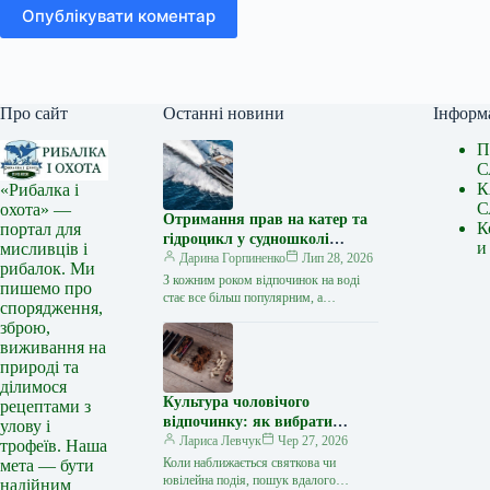
Опублікувати коментар
Про сайт
Останні новини
Інформ
П
С
К
«Рибалка і
С
охота» —
Отримання прав на катер та
К
портал для
гідроцикл у судношколі
и
мисливців і
«Либідь-А»: від теорії до
Дарина Горпиненко
Лип 28, 2026
рибалок. Ми
іспиту
З кожним роком відпочинок на воді
пишемо про
стає все більш популярним, а
спорядження,
керування катером, моторним човном
зброю,
чи гідроциклом відкриває нові
виживання на
горизонти…
природі та
ділимося
Культура чоловічого
рецептами з
відпочинку: як вибрати
улову і
стильний та корисний
Лариса Левчук
Чер 27, 2026
трофеїв. Наша
подарунок
Коли наближається святкова чи
мета — бути
ювілейна подія, пошук вдалого
надійним