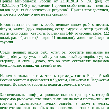
Приказ Минсельхоза России от 23.10.2019 N 596 (ред. от
18.02.2020) “Об утверждении Перечня особо ценных и ценных
видов водных биологических ресурсов”. Приказ этот доступен,
а поэтому сообщу о нем не все сведения.
В соответствии с ним, к особо ценным видом рыб, отнесены:
белуга, калуга (двух подвидов), осетр амурский, осетр русский,
осетр сибирский, севрюга. К ценным ВБР отнесены: рыбы (22
вида), ракообразные (3 видов, 11 подвидов), моллюски 2 вдов и
трубачи.
Среди ценных видов рыб, хотел бы обратить внимание на
белорыбицу, кутума, камбалу-капкан, камбалу-тюрбо, судака,
стерлядь, и сига. Думаю, что об этих обитателях водоемов
большинство наших читателей знают.
Напомню только о том, что, к примеру, сиг в Европейской
России обитает и добывается в Чудском, Онежском и Ладожском
озерах. Во многих водоемах водятся стерлядь, и судак.
За специальные информационные знаки о границах категорий
водоемов рыбохозяйственного значения на всем протяжении их
границ в характерных точках рельефа, а также в местах
пересечения водных объектов дорогами, в зонах отдыха и