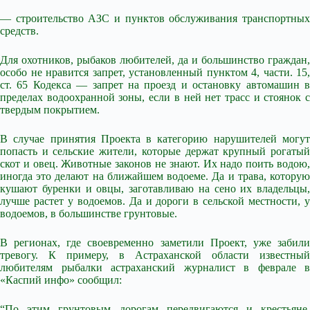
— строительство АЗС и пунктов обслуживания транспортных
средств.
Для охотников, рыбаков любителей, да и большинство граждан,
особо не нравится запрет, установленный пунктом 4, части. 15,
ст. 65 Кодекса — запрет на проезд и остановку автомашин в
пределах водоохранной зоны, если в ней нет трасс и стоянок с
твердым покрытием.
В случае принятия Проекта в категорию нарушителей могут
попасть и сельские жители, которые держат крупный рогатый
скот и овец. Животные законов не знают. Их надо поить водою,
иногда это делают на ближайшем водоеме. Да и трава, которую
кушают буренки и овцы, заготавливаю на сено их владельцы,
лучше растет у водоемов. Да и дороги в сельской местности, у
водоемов, в большинстве грунтовые.
В регионах, где своевременно заметили Проект, уже забили
тревогу. К примеру, в Астраханской области известный
любителям рыбалки астраханский журналист в феврале в
«Каспий инфо» сообщил:
“По этим грунтовым дорогам передвигаются и крестьяне,