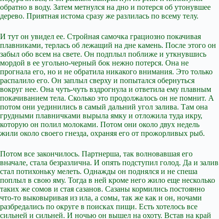
обратно в воду. Затем метнулся на дно и потерся об утонувшее
дерево. Приятная истома сразу же разлилась по всему телу.
И тут он увидел ее. Стройная самочка грациозно покачивая
плавниками, терлась об лежащий на дне камень. После этого он
забыл обо всем на свете. Он подплыл поближе и уткнувшись
мордой в ее угольно-черный бок нежно потерся. Она не
прогнала его, но и не обратила никакого внимания. Это только
распалило его. Он заплыл сверху и попытался обернуться
вокруг нее. Она чуть-чуть вздрогнула и ответила ему плавным
покачиванием тела. Сколько это продолжалось он не помнит. А
потом они уединились в самый дальний угол залива. Там она
грудными плавничками вырыла ямку и отложила туда икру,
которую он полил молоками. Потом они около двух недель
жили около своего гнезда, охраняя его от прожорливых рыб.
Потом все закончилось. Партнерша, так волновавшая его
вначале, стала безразлична. И опять подступил голод. Да и залив
стал потихоньку мелеть. Однажды он поднялся и не спеша
поплыл в свою яму. Тогда в ней кроме него жило еще несколько
таких же сомов и стая сазанов. Сазаны кормились постоянно
что-то выковыривая из ила, а сомы, так же как и он, ночами
разбредались по округе в поисках пищи. Есть хотелось все
сильней и сильней. И ночью он вышел на охоту. Встав на край