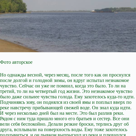
Фото авторское
Но однажды весной, через месяц, после того как он проснулся
после долгой и голодной зимы, он вдруг испытал незнакомое
чувство. Сейчас он уже не помнил, когда это было. То ли на
третий, то ли на четвертый год жизни. Это незнакомое чувство
было даже сильнее чувства голода. Ему захотелось куда-то идти.
Подчиняясь зову, он поднялся из своей ямы и поплыл вверх по
реке навстречу прибывающей свежей воде. Он знал куда идти.
И через несколько дней был на месте. Это был разлив реки.
Рядом с ним туда пришло много его братьев и сестер. Все они
вели себя беспокойно. Делали резкие броски, терлись друг об
друга, всплывали на поверхность воды. Ему тоже захотелось
подурачиться, и он рывком выпрыгнул из реки и плюхнулся