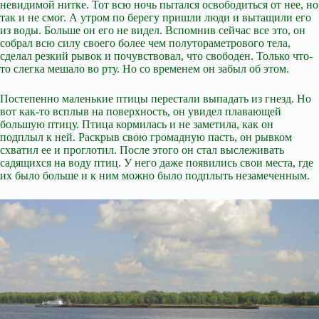
невидимой нитке. Тот всю ночь пытался освободиться от нее, но
так и не смог. А утром по берегу пришли люди и вытащили его
из воды. Больше он его не видел. Вспомнив сейчас все это, он
собрал всю силу своего более чем полутораметрового тела,
сделал резкий рывок и почувствовал, что свободен. Только что-
то слегка мешало во рту. Но со временем он забыл об этом.
Постепенно маленькие птицы перестали выпадать из гнезд. Но
вот как-то всплыв на поверхность, он увидел плавающей
большую птицу. Птица кормилась и не заметила, как он
подплыл к ней. Раскрыв свою громадную пасть, он рывком
схватил ее и проглотил. После этого он стал выслеживать
садящихся на воду птиц. У него даже появились свои места, где
их было больше и к ним можно было подплыть незамеченным.