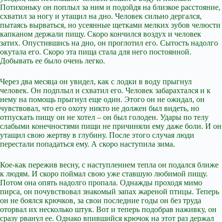
Потихоньку он поплыл за ним и подойдя на близкое расстояние,
схватил за ногу и утащил на дно. Человек сильно дергался,
пытаясь вырваться, но усеянные щетками мелких зубов челюсти
капканом держали пищу. Скоро кончился воздух и человек
затих. Опустившись на дно, он проглотил его. Сытость надолго
окутала его. Скоро эта пища стала для него постоянной.
Добывать ее было очень легко.
Через два месяца он увидел, как с лодки в воду прыгнул
человек. Он подплыл и схватил его. Человек забарахтался и к
нему на помощь прыгнул еще один. Этого он не ожидал, он
чувствовал, что его охоту никто не должен был видеть, но
отпускать пищу он не хотел – он был голоден. Удары по телу
слабыми конечностями пищи не причиняли ему даже боли. И он
утащил свою жертву в глубину. После этого случая люди
перестали попадаться ему. А скоро наступила зима.
Кое-как пережив весну, с наступлением тепла он подался ближе
к людям. И скоро поймал свою уже ставшую любимой пищу.
Потом она опять надолго пропала. Однажды проходя мимо
пирса, он почувствовал знакомый запах жареной птицы. Теперь
он не боялся крючков, за свои последние годы он без труда
оторвал их несколько штук. Вот и теперь подобрав наживку, он
сразу рванул ее. Однако впившийся крючок на этот раз держал