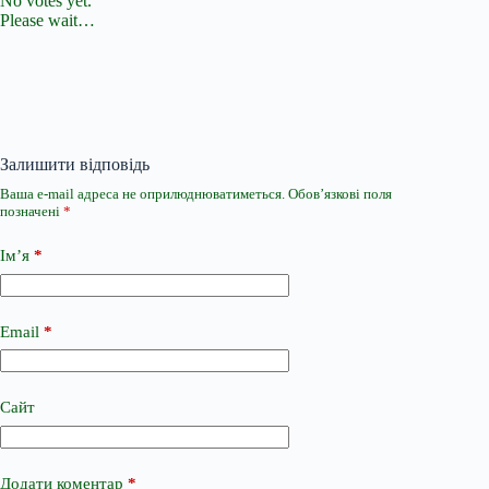
No votes yet.
Please wait…
Залишити відповідь
Ваша e-mail адреса не оприлюднюватиметься.
Обов’язкові поля
позначені
*
Ім’я
*
Email
*
Сайт
Додати коментар
*