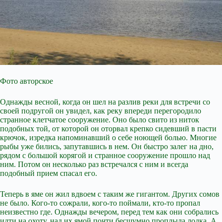
Фото авторское
Однажды весной, когда он шел на разлив реки для встречи со
своей подругой он увидел, как реку впереди перегородило
странное клетчатое сооружение. Оно было свито из ниток
подобных той, от которой он оторвал крепко сидевший в пасти
крючок, изредка напоминавший о себе ноющей болью. Многие
рыбы уже бились, запутавшись в нем. Он быстро залег на дно,
рядом с большой корягой и странное сооружение прошло над
ним. Потом он несколько раз встречался с ним и всегда
подобный прием спасал его.
Теперь в яме он жил вдвоем с таким же гигантом. Других сомов
не было. Кого-то сожрали, кого-то поймали, кто-то пропал
неизвестно где. Однажды вечером, перед тем как они собрались
идти на охоту, над их ямой почти бесшумно проплыла лодка. А