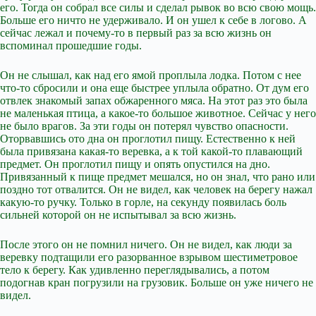
его. Тогда он собрал все силы и сделал рывок во всю свою мощь.
Больше его ничто не удерживало. И он ушел к себе в логово. А
сейчас лежал и почему-то в первый раз за всю жизнь он
вспоминал прошедшие годы.
Он не слышал, как над его ямой проплыла лодка. Потом с нее
что-то сбросили и она еще быстрее уплыла обратно. От дум его
отвлек знакомый запах обжаренного мяса. На этот раз это была
не маленькая птица, а какое-то большое животное. Сейчас у него
не было врагов. За эти годы он потерял чувство опасности.
Оторвавшись ото дна он проглотил пищу. Естественно к ней
была привязана какая-то веревка, а к той какой-то плавающий
предмет. Он проглотил пищу и опять опустился на дно.
Привязанный к пище предмет мешался, но он знал, что рано или
поздно тот отвалится. Он не видел, как человек на берегу нажал
какую-то ручку. Только в горле, на секунду появилась боль
сильней которой он не испытывал за всю жизнь.
После этого он не помнил ничего. Он не видел, как люди за
веревку подтащили его разорванное взрывом шестиметровое
тело к берегу. Как удивленно переглядывались, а потом
подогнав кран погрузили на грузовик. Больше он уже ничего не
видел.