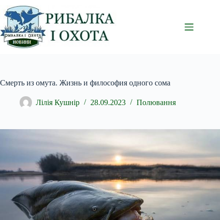
Перейти
до
вмісту
Смерть из омута. Жизнь и философия одного сома
Лілія Кушнір
28.09.2023
Полювання