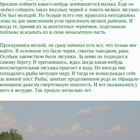
броском поймать какого-нибудь зазевавшегося малька. Еще он
любил собирать таких вкусных червей и ловить мелких лягушат.
Он был молодой. Но больше всего ему нравилось неподвижно
лежа на дне шевелением усов привлекать мелких рыбешек. И
когда те, приняв их за аппетитных червячков, подплывали
поближе всасывать их в свою ненасытную пасть.
Проснувшись весной, он сразу начинал есть все, что только мог
найти. В основном это были черви, смытые паводком, раки.
Особым лакомством были лягушки. За ними он подходил к
самому берегу. И притаившись, ждал, когда какая-нибудь
неосмотрительная лягушка прыгнет в воду. Но иногда ему
попадались рыбы мечущие икру. И тогда он вознаграждал себя
за зимний пост. Рыбы, занятые продолжением рода не обращали
внимания даже на смертельную опасность. И все оказывались у
него в желудке. Так прошло несколько лет.