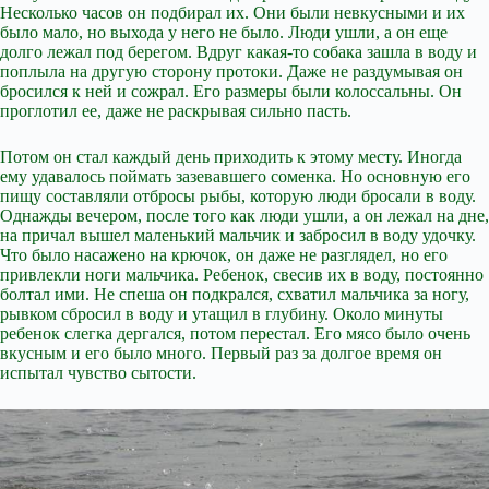
Несколько часов он подбирал их. Они были невкусными и их
было мало, но выхода у него не было. Люди ушли, а он еще
долго лежал под берегом. Вдруг какая-то собака зашла в воду и
поплыла на другую сторону протоки. Даже не раздумывая он
бросился к ней и сожрал. Его размеры были колоссальны. Он
проглотил ее, даже не раскрывая сильно пасть.
Потом он стал каждый день приходить к этому месту. Иногда
ему удавалось поймать зазевавшего соменка. Но основную его
пищу составляли отбросы рыбы, которую люди бросали в воду.
Однажды вечером, после того как люди ушли, а он лежал на дне,
на причал вышел маленький мальчик и забросил в воду удочку.
Что было насажено на крючок, он даже не разглядел, но его
привлекли ноги мальчика. Ребенок, свесив их в воду, постоянно
болтал ими. Не спеша он подкрался, схватил мальчика за ногу,
рывком сбросил в воду и утащил в глубину. Около минуты
ребенок слегка дергался, потом перестал. Его мясо было очень
вкусным и его было много. Первый раз за долгое время он
испытал чувство сытости.