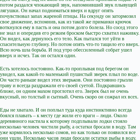
потом раздался чпокающий звук, напомнивший звук плывущей
лягушки. Он начал подниматься вверх и вдруг опять
почувствовал запах жареной птицы. На секунду он затормозил
свое движение, вспомнив, как из такой же приманки крючок
воткнулся ему в пасть и она потом долго болела. Но сосед этого
не знал и опередив его резким броском быстро схватил наживку.
Он видел, как дернулось его тело. Как пытался тот уйти в
спасительную глубину. Но потом опять что-то тащило его вверх.
Всю ночь шла борьба. И под утро обессиленный собрат ушел
вверх и исчез. Так он остался один.
Есть хотелось постоянно. Как-то проплывая под берегом он
увидел, как какой-то маленький пушистый зверек плыл по воде.
Он часто раньше видел этих зверьков. Они постоянно грызли
траву и всегда раздражали его своей суетой. Подкравшись
ближе, он одним махом проглотил его. Зверек был не очень
вкусный, но толстый и сытный. Очень скоро он сожрал их всех.
Еды не хватало. И он поплыл туда куда инстинктивно всегда
боялся плавать – к месту где жили его враги – люди. Около
деревянного настила к которому подплывали лодки стояло
несколько человек чистили рыбу, а остатки бросали в воду. Там
уже кормилось несколько сомов, но как только он появился все
они ушли. Несколько часов люди бросали остатки рыбы в воду.