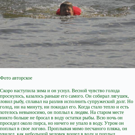
Фото авторское
Скоро наступила зима и он уснул. Весной чувство голода
проснулось, казалось раньше его самого. Он собирал лягушек,
ловил рыбу, сплавал на разлив исполнить супружеский долг. Но
голод, ни на минуту, ни покидал его. Когда стало тепло и есть
хотелось невыносимо, он поплыл к людям. На старом месте
никто больше не бросал в воду остатки рыбы. Всю ночь он
просидел около пирса, но ничего не упало в воду. Утром он
поплыл в свое логово. Проплывая мимо песчаного пляжа, он
увидел, как небольшой человек вошел в воду и поплыл.