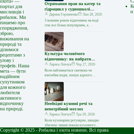
С
охота» —
Отримання прав на катер та
К
портал для
гідроцикл у судношколі
и
мисливців і
«Либідь-А»: від теорії до
Дарина Горпиненко
Лип 28, 2026
рибалок. Ми
іспиту
З кожним роком відпочинок на воді
пишемо про
стає все більш популярним, а
спорядження,
керування катером, моторним човном
зброю,
чи гідроциклом відкриває нові
виживання на
горизонти…
природі та
ділимося
Культура чоловічого
рецептами з
відпочинку: як вибрати
улову і
стильний та корисний
Лариса Левчук
Чер 27, 2026
трофеїв. Наша
подарунок
Коли наближається святкова чи
мета — бути
ювілейна подія, пошук вдалого
надійним
презенту для колеги, друга або
супутником
близької людини нерідко
для кожного
перетворюється на складне завдання.
любителя
…
активного
відпочинку
Необхідні кухонні речі та
на природі.
непотрібний мотлох
Лариса Левчук
Тра 29, 2026
Коли куховариш регулярно, швидко
збагнеш: пишні покази кухонного
Copyright © 2025 - Рибалка і охота новини. Всі права
начиння – то зайве. Зібрала відвертий