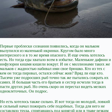
Первые проблески сознания появились, когда он мальком
вылупился из маленькой икринки. Кругом было много
интересного и в то же время опасного. И еще очень хотелось
есть. Но тогда еды хватало всем в избытке. Маленькие дафнии и
инфузории кишмя кишели вокруг. И он с миллионами таких же
мальков с жадностью набивал ими свое брюшко. Кто из тех с
кем он тогда пировал, остался сейчас жив? Вряд ли еще кто.
Тысячи уже подросших рыб точно так же пытались сожрать их
самих. И большая часть его братьев и
сестер исчезли тогда в
пасти других рыб. Но очень скоро он перестал видеть мелких
одноклеточных. Он подрос.
Но есть хотелось также сильно. И вот тогда он молодой, ловкий
и сильный начал пожирать себе подобных. Тогда для него не
составляло труда, спрятавшись под корягой или в траве резким