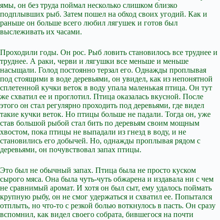
ямы, он без труда поймал несколько слишком близко
подплывших рыб. Затем пошел на обход своих угодий. Как и
раньше он больше всего любил лягушек и готов был
выслеживать их часами.
Проходили годы. Он рос. Рыб ловить становилось все труднее и
труднее. А раки, черви и лягушки все меньше и меньше
насыщали. Голод постоянно терзал его. Однажды проплывая
под стоящими в воде деревьями, он увидел, как из непонятной
сплетенной кучки веток в воду упала маленькая птица. Он тут
же схватил ее и проглотил. Птица оказалась вкусной. После
этого он стал регулярно проходить под деревьями, где видел
такие кучки веток. Но птицы больше не падали. Тогда он, уже
став большой рыбой стал бить по деревьям своим мощным
хвостом, пока птицы не выпадали из гнезд в воду, и не
становились его добычей. Но, однажды проплывая рядом с
деревьями, он почувствовал запах птицы.
Это был не обычный запах. Птица была не просто куском
сырого мяса. Она была чуть-чуть обжарена и издавала ни с чем
не сравнимый аромат. И хотя он был сыт, ему удалось поймать
крупную рыбу, он не смог удержаться и схватил ее. Попытался
отплыть, но что-то с резкой болью воткнулось в пасть. Он сразу
вспомнил, как видел своего собрата, бившегося на почти