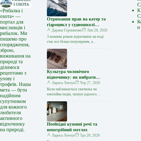
С
К
«Рибалка і
С
охота» —
Отримання прав на катер та
К
портал для
гідроцикл у судношколі
и
мисливців і
«Либідь-А»: від теорії до
Дарина Горпиненко
Лип 28, 2026
рибалок. Ми
іспиту
З кожним роком відпочинок на воді
пишемо про
стає все більш популярним, а
спорядження,
керування катером, моторним човном
зброю,
чи гідроциклом відкриває нові
виживання на
горизонти…
природі та
ділимося
Культура чоловічого
рецептами з
відпочинку: як вибрати
улову і
стильний та корисний
Лариса Левчук
Чер 27, 2026
трофеїв. Наша
подарунок
Коли наближається святкова чи
мета — бути
ювілейна подія, пошук вдалого
надійним
презенту для колеги, друга або
супутником
близької людини нерідко
для кожного
перетворюється на складне завдання.
любителя
…
активного
відпочинку
Необхідні кухонні речі та
на природі.
непотрібний мотлох
Лариса Левчук
Тра 29, 2026