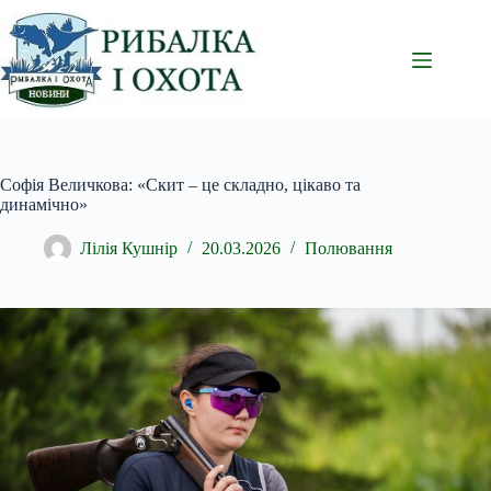
Перейти
до
вмісту
Софія Величкова: «Скит – це складно, цікаво та
динамічно»
Лілія Кушнір
20.03.2026
Полювання