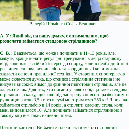
Валерій Шомін та Софія Величкова
А. У.: Який вік, на вашу думку, є оптимальним, щоб
розпочати займатися стендовою стріляниною?
С. В.
: Вважається, що можна починати в 11–13 років, але,
мабуть, краще почати регулярні тренування в дещо старшому
віці, коли вже є стійкий інтерес до спорту, коли в необхідній мірі
розвинені силова витривалість та координація і коли можна
закласти основи правильної техніки. У сторонніх спостерігачів
може скластися думка, що стендова стрілянина статична і не
висуває високих вимог до фізичної підготовки стрільців, але це
далеко не так. Для тих, хто погано уявляє собі, що таке стендова
стрілянина, скажу, що якщо під час тренування сто разів скинути
рушницю вагою 3,5 кг, то в сумі ми отримаємо 350 кг! Я почала
займатися стрільбою в 14 років, а стріляти класику стала, коли
мені виповнилося 16. Але починати займатися стріляниною в
такому віці все-таки, напевно, пізно.
Платний контент! Ви бачите тільки частину статті, повний