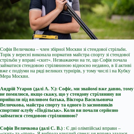
Софія Величкова – член збірної Москви зі стендової стрільби.
Торік у вересні виконала норматив майстра спорту зі стендової
стрільби у вправі «скит». Незважаючи на те, що Софія почала
займатися стендовою стріляниною відносно недавно, в її активі
вже є подіуми на ряді великих турнірів, у тому числі і на Кубку
Мера Москви.
Андрій Угаров (далі А. У.): Софіє, ми знайомі вже давно, тому
не помилюся, якщо скажу, що у стендову стрілянину ви
прийшли під впливом батька, Віктора Васильовича
Величкова, майстра спорту та одного із засновників
спортинг-клубу «Подільськ». Коли ви почали серйозно
займатися стендовою стріляниною?
Софія Величкова (далі С. В.)
: Є дві олімпійські вправи –
«скит» та «трап». Я вибрала круглий стенд: ця вправа здалася