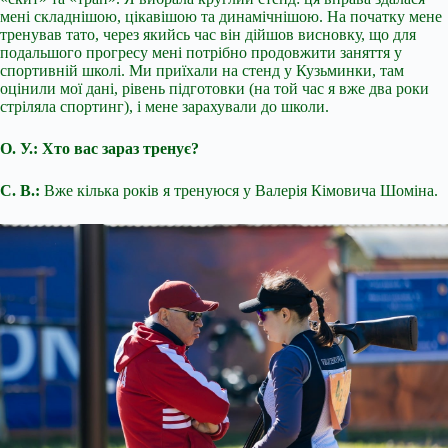
мені складнішою, цікавішою та динамічнішою. На початку мене
тренував тато, через якийсь час він дійшов висновку, що для
подальшого прогресу мені потрібно продовжити заняття у
спортивній школі. Ми приїхали на стенд у Кузьминки, там
оцінили мої дані, рівень підготовки (на той час я вже два роки
стріляла спортинг), і мене зарахували до школи.
О. У.: Хто вас зараз тренує?
С. В.:
Вже кілька років я тренуюся у Валерія Кімовича Шоміна.