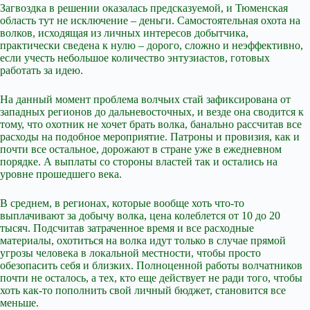
Загвоздка в решении оказалась предсказуемой, и Тюменская
область тут не исключение – деньги. Самостоятельная охота на
волков, исходящая из личных интересов добытчика,
практически сведена к нулю – дорого, сложно и неэффективно,
если учесть небольшое количество энтузиастов, готовых
работать за идею.
На данный момент проблема волчьих стай зафиксирована от
западных регионов до дальневосточных, и везде она сводится к
тому, что охотник не хочет брать волка, банально рассчитав все
расходы на подобное мероприятие. Патроны и провизия, как и
почти все остальное, дорожают в стране уже в ежедневном
порядке. А выплаты со стороны властей так и остались на
уровне прошедшего века.
В среднем, в регионах, которые вообще хоть что-то
выплачивают за добычу волка, цена колеблется от 10 до 20
тысяч. Подсчитав затраченное время и все расходные
материалы, охотиться на волка идут только в случае прямой
угрозы человека в локальной местности, чтобы просто
обезопасить себя и близких. Полноценной работы волчатников
почти не осталось, а тех, кто еще действует не ради того, чтобы
хоть как-то пополнить свой личный бюджет, становится все
меньше.