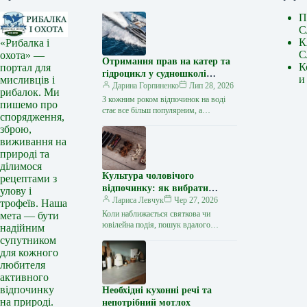
П
С
К
«Рибалка і
С
охота» —
Отримання прав на катер та
К
портал для
гідроцикл у судношколі
и
мисливців і
«Либідь-А»: від теорії до
Дарина Горпиненко
Лип 28, 2026
рибалок. Ми
іспиту
З кожним роком відпочинок на воді
пишемо про
стає все більш популярним, а
спорядження,
керування катером, моторним човном
зброю,
чи гідроциклом відкриває нові
виживання на
горизонти…
природі та
ділимося
Культура чоловічого
рецептами з
відпочинку: як вибрати
улову і
стильний та корисний
Лариса Левчук
Чер 27, 2026
трофеїв. Наша
подарунок
Коли наближається святкова чи
мета — бути
ювілейна подія, пошук вдалого
надійним
презенту для колеги, друга або
супутником
близької людини нерідко
для кожного
перетворюється на складне завдання.
любителя
…
активного
відпочинку
Необхідні кухонні речі та
на природі.
непотрібний мотлох