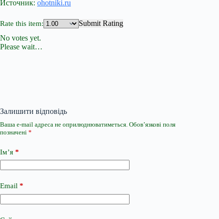
Источник:
ohotniki.ru
Submit Rating
Rate this item:
No votes yet.
Please wait…
Залишити відповідь
Ваша e-mail адреса не оприлюднюватиметься.
Обов’язкові поля
позначені
*
Ім’я
*
Email
*