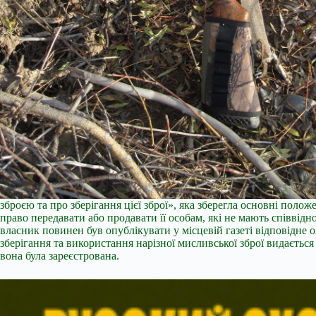
зброєю та про зберігання цієї зброї», яка зберегла основні пол
право передавати або продавати її особам, які не мають співвід
власник повинен був опублікувати у місцевій газеті відповідне о
зберігання та використання нарізної мисливської зброї видається 
вона була зареєстрована.