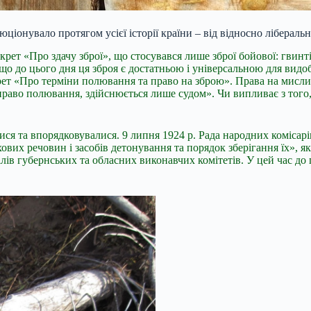
ціонувало протягом усієї історії країни – від відносно ліберальн
ет «Про здачу зброї», що стосувався лише зброї бойової: гвинтів
що до цього дня ця зброя є достатньою і універсальною для видоб
ет «Про терміни полювання та право на зброю». Права на мислив
 право полювання, здійснюється лише судом». Чи випливає з того
алися та впорядковувалися. 9 липня 1924 р. Рада народних коміс
вих речовин і засобів детонування та порядок зберігання їх», я
ілів губернських та обласних виконавчих комітетів. У цей час д