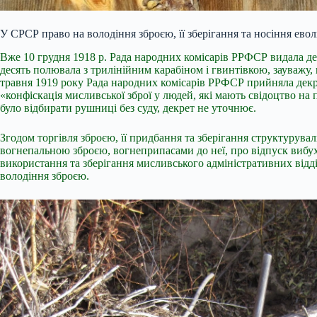
У СРСР право на володіння зброєю, її зберігання та носіння еволю
Вже 10 грудня 1918 р. Рада народних комісарів РРФСР видала декр
десять полювала з трилінійним карабіном і гвинтівкою, зауважу, 
травня 1919 року Рада народних комісарів РРФСР прийняла декр
«конфіскація мисливської зброї у людей, які мають свідоцтво на
було відбирати рушниці без суду, декрет не уточнює.
Згодом торгівля зброєю, її придбання та зберігання структурув
вогнепальною зброєю, вогнеприпасами до неї, про відпуск вибухо
використання та зберігання мисливського адміністративних відд
володіння зброєю.