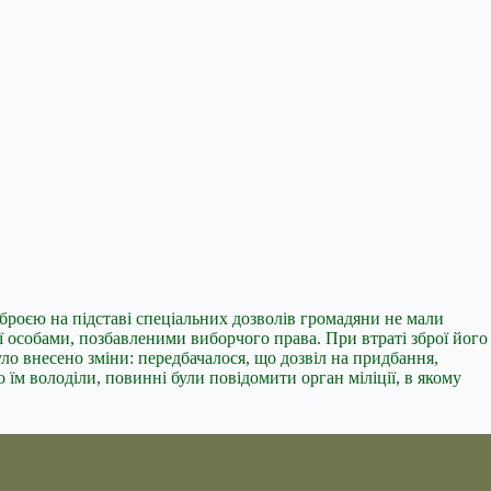
зброєю на підставі спеціальних дозволів громадяни не мали
ої особами, позбавленими виборчого права. При втраті зброї його
уло внесено зміни: передбачалося, що дозвіл на придбання,
о їм володіли, повинні були повідомити орган міліції, в якому