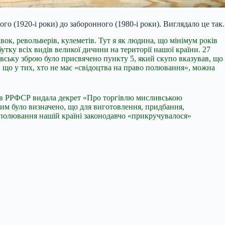
ого (1920-і роки) до заборонного (1980-і роки). Виглядало це так.
ок, револьверів, кулеметів. Тут я як людина, що мінімум років
утку всіх видів великої дичини на території нашої країни. 27
ську зброю було присвячено пункту 5, який скупо вказував, що
, що у тих, хто не має «свідоцтва на право полювання», можна
арів РРФСР видала декрет «Про торгівлю мисливською
ким було визначено, що для виготовлення, придбання,
о полювання нашій країні законодавчо «прикручувалося»