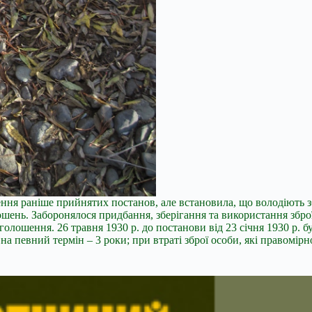
оження раніше прийнятих постанов, але встановила, що володіють 
ношень. Заборонялося придбання, зберігання та використання збр
голошення. 26 травня 1930 р. до постанови від 23 січня 1930 р. б
на певний термін – 3 роки; при втраті зброї особи, які правомірн