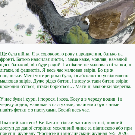
Ще була війна. Я ж сорокового року народження, батько на
фронті. Батько надсилає листи, і мама каже, мовляв, намалюй
щось батькові, він буде радий. І я ніколи не малював ні танки, ні
літаки, ні фашистів. Я весь час малював звірів. Бо це ж
пацанське. Мені чотири роки було, і я абсолютно усвідомлено
малював звірів. Дуже рідко битви, і знову ж таки битви звірів:
крокодил б'ється, птахи борються… Мати ці малюнки зберегла.
У нас були і кури, і порося, і коза. Козу я в череду водив, і в
череду ходив, малював з пастухами, знайомий був з ними –
навіть фотки є з пастухами. Босий весь час.
Платний контент! Ви бачите тільки частину статті, повний
доступ до даної сторінки можливий лише за підпискою або при
покупці журналу “Російський мисливський журнал №5, 2026.