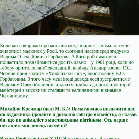
Коли ми говоримо про мисливське, і ширше – анімалістичне
живопис і малюнок у Росії, то сьогодні насамперед згадуємо
Вадима Олексійовича Горбатова. З його роботами мені
пощастило познайомитися досить давно – у 1981 році, коли до
табору орнітологічної експедиції на річку Анадир зоолог Ю.І.
Чернов привіз книгу «Хижі птахи лісу», ілюстровану В.О.
Горбатовим. З того часу мені іноді доводилося зустрічатися з
Вадимом Олексійовичем, а зараз я приїхав до його просторої
майстерні з високими стелями та величезними вікнами в
Чертановому.
Михайло Кречмар (далі М. К.): Намагаючись визначити вас
як художника (давайте я дозволю собі цю вільність), я сказав
би, що ви анімаліст з мисливським відтінком. Ось перше
питання: мисливець ви чи ні?
Вадим Горбатов (далі У. Р.):
Я не мисливець. Але якесь