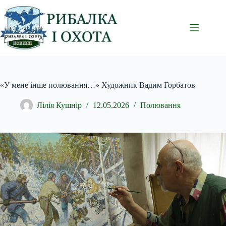
Перейти
до
вмісту
«У мене інше полювання…» Художник Вадим Горбатов
Лілія Кушнір
12.05.2026
Полювання