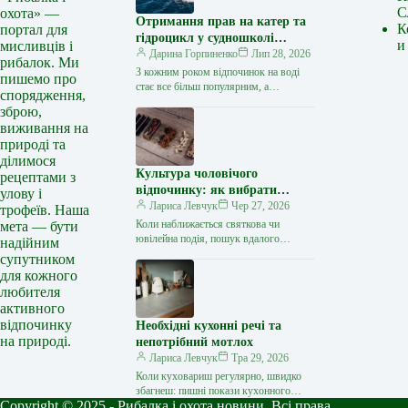
С
охота» —
Отримання прав на катер та
К
портал для
гідроцикл у судношколі
и
мисливців і
«Либідь-А»: від теорії до
Дарина Горпиненко
Лип 28, 2026
рибалок. Ми
іспиту
З кожним роком відпочинок на воді
пишемо про
стає все більш популярним, а
спорядження,
керування катером, моторним човном
зброю,
чи гідроциклом відкриває нові
виживання на
горизонти…
природі та
ділимося
Культура чоловічого
рецептами з
відпочинку: як вибрати
улову і
стильний та корисний
Лариса Левчук
Чер 27, 2026
трофеїв. Наша
подарунок
Коли наближається святкова чи
мета — бути
ювілейна подія, пошук вдалого
надійним
презенту для колеги, друга або
супутником
близької людини нерідко
для кожного
перетворюється на складне завдання.
любителя
…
активного
відпочинку
Необхідні кухонні речі та
на природі.
непотрібний мотлох
Лариса Левчук
Тра 29, 2026
Коли куховариш регулярно, швидко
збагнеш: пишні покази кухонного
Copyright © 2025 - Рибалка і охота новини. Всі права
начиння – то зайве. Зібрала відвертий