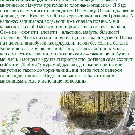
мисливське відчуття притаманне хлопчакам-пацанам. Я б це
визначив як «схопити та володіти». Це змалку. От коли до школи
ходили, у селі Качало, ми йшли через ставки, весняні розливи. У
калюжах залишалася вода, коли вже спадала повінь, у ній
карасики, гольці, і ми там нишпорили, шукали щось, хапали.
Саме це – схопити, зловити – властиво, мабуть, більшості
хлопчаків. Якесь вихідне почуття, що йде з давніх-давен. Потім
на палички видобуток насаджували, пекли без солі на багатті.
Коли йшов літ хрущів, всі вибігали, гасали, ловили їх хтось
кепками, хтось гілками, хтось сорочками – сачків ще не було в
мої часи. Набирали хрущів із пристрастю, хотілося саме схопити,
спіймати. Далі ми їх курам віддавали, до школи приносили:
запустимо такого до чорнильниці, він повзе потім папером,
гарні сліди залишає. Щодо полювання – я багато ходив із
мисливцями. Але в мене інше полювання.