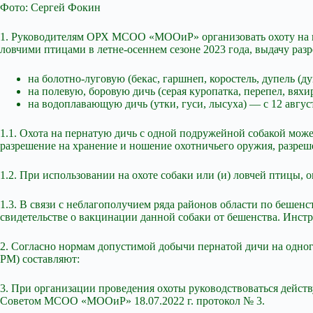
Фото: Сергей Фокин
1. Руководителям ОРХ МСОО «МООиР» организовать охоту на
ловчими птицами в летне-осеннем сезоне 2023 года, выдачу раз
на болотно-луговую (бекас, гаршнеп, коростель, дупель (д
на полевую, боровую дичь (серая куропатка, перепел, вяхир
на водоплавающую дичь (утки, гуси, лысуха) — с 12 август
1.1. Охота на пернатую дичь с одной подружейной собакой може
разрешение на хранение и ношение охотничьего оружия, разреш
1.2. При использовании на охоте собаки или (и) ловчей птицы, 
1.3. В связи с неблагополучием ряда районов области по беше
свидетельстве о вакцинации данной собаки от бешенства. Инстр
2. Согласно нормам допустимой добычи пернатой дичи на одного
РМ) составляют:
3. При организации проведения охоты руководствоваться дейс
Советом МСОО «МООиР» 18.07.2022 г. протокол № 3.