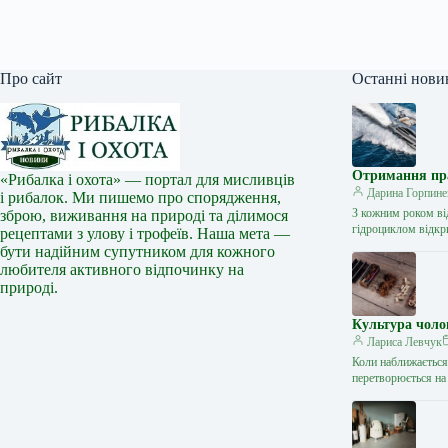
Про сайт
Останні нови
Отримання прав
«Рибалка і охота» — портал для мисливців
Дарина Горпине
і рибалок. Ми пишемо про спорядження,
З кожним роком ві
зброю, виживання на природі та ділимося
гідроциклом відкр
рецептами з улову і трофеїв. Наша мета —
бути надійним супутником для кожного
любителя активного відпочинку на
природі.
Культура чоло
Лариса Левчук
Коли наближається 
перетворюється на