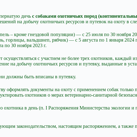
 пернатую дичь
с собаками охотничьих пород (континентальн
решений на добычу охотничьих ресурсов и путевок на охоту в с
упель – кроме гнездовой популяции) — с 25 июля по 30 ноября 20
ь, горлицы, вальдшнеп, рябчик) — с 5 августа по 1 января 2024 г
а по 30 ноября 2023 г.
т осуществляться с участием не более трех охотников, каждый 
ение на добычу охотничьих ресурсов и путевку, выданные в уст
они должны быть вписаны в путевку.
нству оформлять документы на охоту с применением собак тольк
уктировать охотников о мерах ветеринарно-санитарной безопасн
 охотника в день (п. I Распоряжения Министерства экологии и 
твующим законодательством, настоящим распоряжением, а также