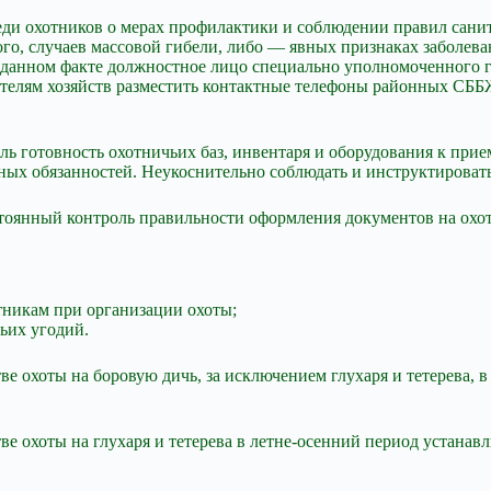
ди охотников о мерах профилактики и соблюдении правил санит
отного, случаев массовой гибели, либо — явных признаках
о данном факте должностное лицо специально уполномоченного 
ителям хозяйств разместить контактные телефоны районных СББЖ
ль готовность охотничьих баз, инвентаря и оборудования к прие
ых обязанностей. Неукоснительно соблюдать и инструктировать
тоянный контроль правильности оформления документов на охот
тникам при организации охоты;
ьих угодий.
е охоты на боровую дичь, за исключением глухаря и тетерева, в
е охоты на глухаря и тетерева в летне-осенний период устанавл