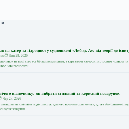
ни
 на катер та гідроцикл у судношколі «Либідь-А»: від теорії до іспит
нко
Лип 28, 2026
дпочинок на воді стає все більш популярним, а керування катером, моторним човном чи
иває нові горизонти…
вічого відпочинку: як вибрати стильний та корисний подарунок
Чер 27, 2026
святкова чи ювілейна подія, пошук вдалого презенту для колеги, друга або близької лю
 складне завдання.…