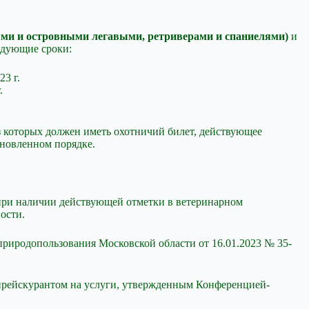
ыми и островными легавыми, ретриверами и спаниелями)
и
ледующие сроки:
23 г.
.
из которых должен иметь охотничий билет, действующее
ановленном порядке.
о при наличии действующей отметки в ветеринарном
ости.
природопользования Московской области от 16.01.2023 № 35-
 прейскурантом на услуги, утвержденным Конференцией-