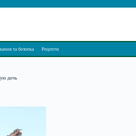
ання та безпека
Рецепти
тую дичь