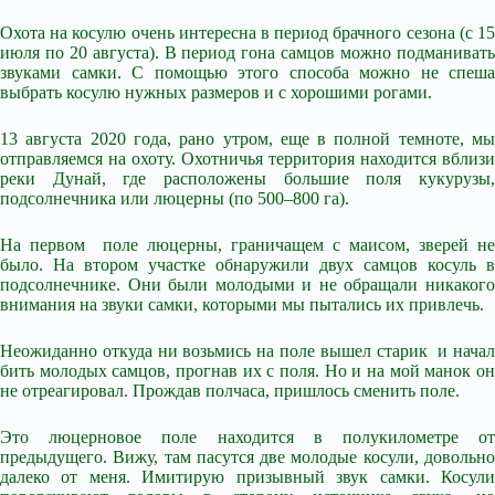
Охота на косулю очень интересна в период брачного сезона (с 15
июля по 20 августа). В период гона самцов можно подманивать
звуками самки. С помощью этого способа можно не спеша
выбрать косулю нужных размеров и с хорошими рогами.
13 августа 2020 года, рано утром, еще в полной темноте, мы
отправляемся на охоту. Охотничья территория находится вблизи
реки Дунай, где расположены большие поля кукурузы,
подсолнечника или люцерны (по 500–800 га).
На первом поле люцерны, граничащем с маисом, зверей не
было. На втором участке обнаружили двух самцов косуль в
подсолнечнике. Они были молодыми и не обращали никакого
внимания на звуки самки, которыми мы пытались их привлечь.
Неожиданно откуда ни возьмись на поле вышел старик и начал
бить молодых самцов, прогнав их с поля. Но и на мой манок он
не отреагировал. Прождав полчаса, пришлось сменить поле.
Это люцерновое поле находится в полукилометре от
предыдущего. Вижу, там пасутся две молодые косули, довольно
далеко от меня. Имитирую призывный звук самки. Косули