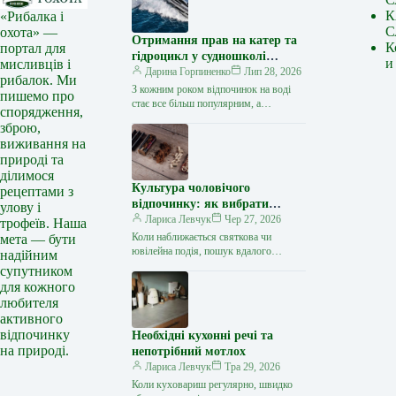
К
«Рибалка і
С
охота» —
Отримання прав на катер та
К
портал для
гідроцикл у судношколі
и
мисливців і
«Либідь-А»: від теорії до
Дарина Горпиненко
Лип 28, 2026
рибалок. Ми
іспиту
З кожним роком відпочинок на воді
пишемо про
стає все більш популярним, а
спорядження,
керування катером, моторним човном
зброю,
чи гідроциклом відкриває нові
виживання на
горизонти…
природі та
ділимося
Культура чоловічого
рецептами з
відпочинку: як вибрати
улову і
стильний та корисний
Лариса Левчук
Чер 27, 2026
трофеїв. Наша
подарунок
Коли наближається святкова чи
мета — бути
ювілейна подія, пошук вдалого
надійним
презенту для колеги, друга або
супутником
близької людини нерідко
для кожного
перетворюється на складне завдання.
любителя
…
активного
відпочинку
Необхідні кухонні речі та
на природі.
непотрібний мотлох
Лариса Левчук
Тра 29, 2026
Коли куховариш регулярно, швидко