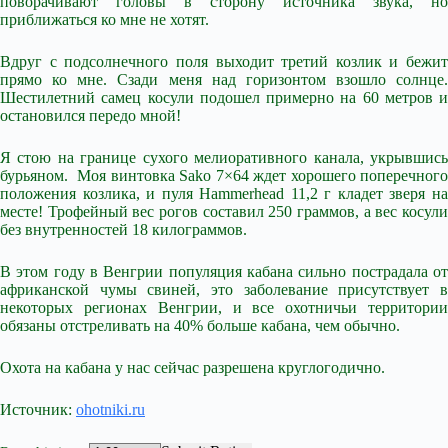
поворачивают головы в сторону источника звука, но
приближаться ко мне не хотят.
Вдруг с подсолнечного поля выходит третий козлик и бежит
прямо ко мне. Сзади меня над горизонтом взошло солнце.
Шестилетний самец косули подошел примерно на 60 метров и
остановился передо мной!
Я стою на границе сухого мелиоративного канала, укрывшись
бурьяном. Моя винтовка Sako 7×64 ждет хорошего поперечного
положения козлика, и пуля Hammerhead 11,2 г кладет зверя на
месте! Трофейный вес рогов составил 250 граммов, а вес косули
без внутренностей 18 килограммов.
В этом году в Венгрии популяция кабана сильно пострадала от
африканской чумы свиней, это заболевание присутствует в
некоторых регионах Венгрии, и все охотничьи территории
обязаны отстреливать на 40% больше кабана, чем обычно.
Охота на кабана у нас сейчас разрешена круглогодично.
Источник:
ohotniki.ru