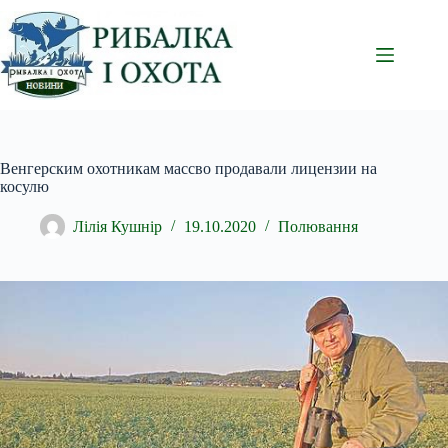
Перейти
до
вмісту
Венгерским охотникам массво продавали лицензии на
косулю
Лілія Кушнір
19.10.2020
Полювання