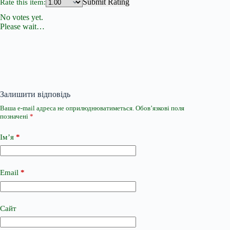
Submit Rating
Rate this item:
No votes yet.
Please wait…
Залишити відповідь
Ваша e-mail адреса не оприлюднюватиметься.
Обов’язкові поля
позначені
*
Ім’я
*
Email
*
Сайт