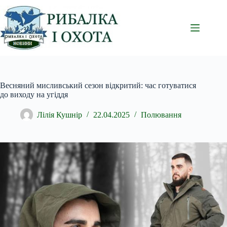
Перейти
до
вмісту
Весняний мисливський сезон відкритий: час готуватися
до виходу на угіддя
Лілія Кушнір
22.04.2025
Полювання