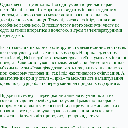
Однак весна – це виклик. Погодні умови в цей час вкрай
нестабільні: ранкові заморозки швидко змінюються
денним
теплом, а раптова злива може застати зненацька навіть
досвідченого мисливця. Тому підготовка екіпірування стає
особливо важливою. В першу чергу варто звернути увагу на
одяг, здатний впоратися з вологою, вітром та температурними
перепадами.
Багато мисливців відзначають зручність демісезонних костюмів,
що поєднують у собі захист та комфорт. Наприклад, костюм
«Сокіл» від Helios добре зарекомендував себе в умовах мінливої
погоди. Використовувана в ньому мембрана Fortex та тканина з
м’яким верхом «Ісландія» дозволяють почуватися впевнено як
при ходовому полюванні, так і під час тривалого очікування. А
анатомічний крій у стилі «Гірка» та можливість налаштування
крою по фігурі роблять перебування на природі комфортним.
Відкриття сезону – перевірка не лише на влучність, а й на
готовність до непередбачуваних умов. Грамотно підібране
спорядження, знання місцевості та дотримання мисливських
правил – все це запорука вдалого полювання та яскравих
вражень від зустрічі з природою, що прокидається.
Дізнайтесь докладніше про костюм «Сокіл» за посиланням: