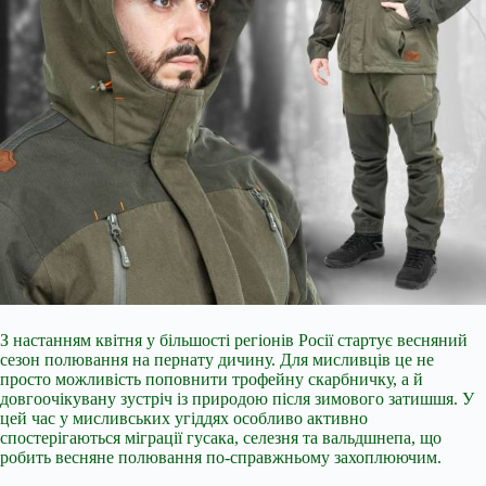
З настанням квітня у більшості регіонів Росії стартує весняний
сезон полювання на пернату дичину. Для мисливців це не
просто можливість поповнити трофейну скарбничку, а й
довгоочікувану зустріч із природою після зимового затишшя. У
цей час у мисливських угіддях особливо активно
спостерігаються міграції гусака, селезня та вальдшнепа, що
робить весняне полювання по-справжньому захоплюючим.