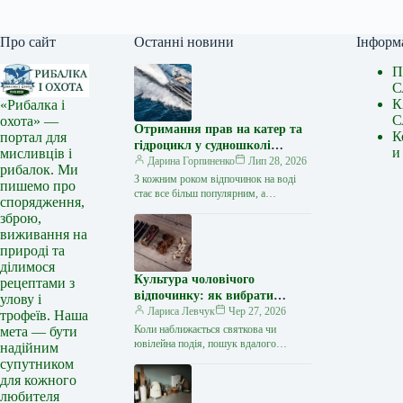
Про сайт
Останні новини
Інформ
П
С
К
«Рибалка і
С
охота» —
Отримання прав на катер та
К
портал для
гідроцикл у судношколі
и
мисливців і
«Либідь-А»: від теорії до
Дарина Горпиненко
Лип 28, 2026
рибалок. Ми
іспиту
З кожним роком відпочинок на воді
пишемо про
стає все більш популярним, а
спорядження,
керування катером, моторним човном
зброю,
чи гідроциклом відкриває нові
виживання на
горизонти…
природі та
ділимося
Культура чоловічого
рецептами з
відпочинку: як вибрати
улову і
стильний та корисний
Лариса Левчук
Чер 27, 2026
трофеїв. Наша
подарунок
Коли наближається святкова чи
мета — бути
ювілейна подія, пошук вдалого
надійним
презенту для колеги, друга або
супутником
близької людини нерідко
для кожного
перетворюється на складне завдання.
любителя
…