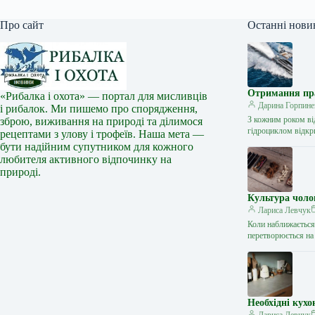
Про сайт
Останні нови
Отримання прав
«Рибалка і охота» — портал для мисливців
Дарина Горпине
і рибалок. Ми пишемо про спорядження,
З кожним роком ві
зброю, виживання на природі та ділимося
гідроциклом відкр
рецептами з улову і трофеїв. Наша мета —
бути надійним супутником для кожного
любителя активного відпочинку на
природі.
Культура чоло
Лариса Левчук
Коли наближається 
перетворюється на
Необхідні кухо