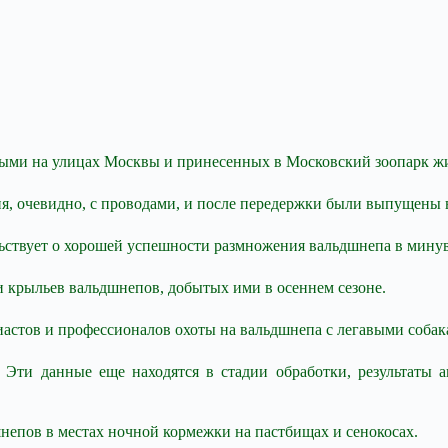
выми на улицах Москвы и принесенных в Московский зоопарк ж
, очевидно, с проводами, и после передержки были выпущены 
ьствует о хорошей успешности размножения вальдшнепа в минув
 крыльев вальдшнепов, добытых ими в осеннем сезоне.
астов и профессионалов охоты на вальдшнепа с легавыми собака
ти данные еще находятся в стадии обработки, результаты ан
непов в местах ночной кормежки на пастбищах и сенокосах.