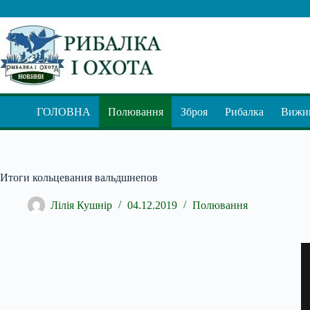
Перейти
до
вмісту
ГОЛОВНА
Полювання
Зброя
Рибалка
Вижив
Итоги кольцевания вальдшнепов
Лілія Кушнір
04.12.2019
Полювання