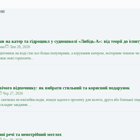
ни
 на катер та гідроцикл у судношколі «Либідь-А»: від теорії до іспит
нко
Лип 28, 2026
дпочинок на воді стає все більш популярним, а керування катером, моторним човном чи
иває нові горизонти…
вічого відпочинку: як вибрати стильний та корисний подарунок
Чер 27, 2026
святкова чи ювілейна подія, пошук вдалого презенту для колеги, друга або близької лю
 складне завдання.…
нні речі та непотрібний мотлох