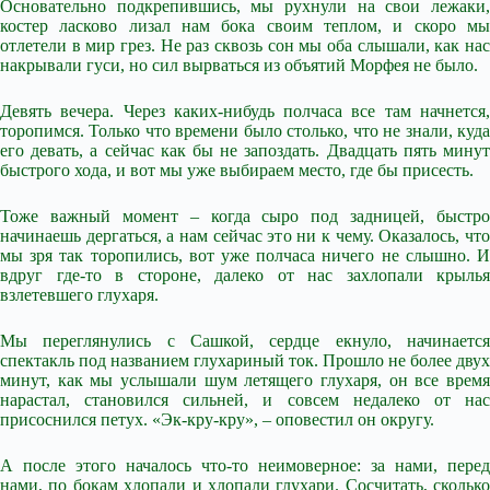
Основательно подкрепившись, мы рухнули на свои лежаки,
костер ласково лизал нам бока своим теплом, и скоро мы
отлетели в мир грез. Не раз сквозь сон мы оба слышали, как нас
накрывали гуси, но сил вырваться из объятий Морфея не было.
Девять вечера. Через каких-нибудь полчаса все там начнется,
торопимся. Только что времени было столько, что не знали, куда
его девать, а сейчас как бы не запоздать. Двадцать пять минут
быстрого хода, и вот мы уже выбираем место, где бы присесть.
Тоже важный момент – когда сыро под задницей, быстро
начинаешь дергаться, а нам сейчас это ни к чему. Оказалось, что
мы зря так торопились, вот уже полчаса ничего не слышно. И
вдруг где-то в стороне, далеко от нас захлопали крылья
взлетевшего глухаря.
Мы переглянулись с Сашкой, сердце екнуло, начинается
спектакль под названием глухариный ток. Прошло не более двух
минут, как мы услышали шум летящего глухаря, он все время
нарастал, становился сильней, и совсем недалеко от нас
присоснился петух. «Эк-кру-кру», – оповестил он округу.
А после этого началось что-то неимоверное: за нами, перед
нами, по бокам хлопали и хлопали глухари. Сосчитать, сколько