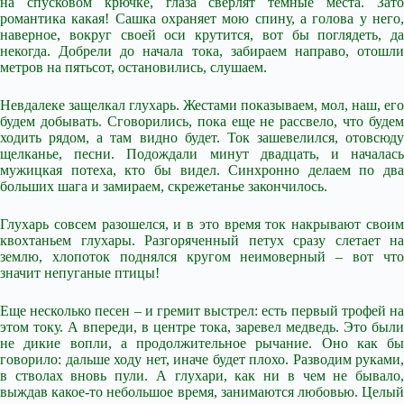
на спусковом крючке, глаза сверлят темные места. Зато
романтика какая! Сашка охраняет мою спину, а голова у него,
наверное, вокруг своей оси крутится, вот бы поглядеть, да
некогда. Добрели до начала тока, забираем направо, отошли
метров на пятьсот, остановились, слушаем.
Невдалеке защелкал глухарь. Жестами показываем, мол, наш, его
будем добывать. Сговорились, пока еще не рассвело, что будем
ходить рядом, а там видно будет. Ток зашевелился, отовсюду
щелканье, песни. Подождали минут двадцать, и началась
мужицкая потеха, кто бы видел. Синхронно делаем по два
больших шага и замираем, скрежетанье закончилось.
Глухарь совсем разошелся, и в это время ток накрывают своим
квохтаньем глухары. Разгоряченный петух сразу слетает на
землю, хлопоток поднялся кругом неимоверный – вот что
значит непуганые птицы!
Еще несколько песен – и гремит выстрел: есть первый трофей на
этом току. А впереди, в центре тока, заревел медведь. Это были
не дикие вопли, а продолжительное рычание. Оно как бы
говорило: дальше ходу нет, иначе будет плохо. Разводим руками,
в стволах вновь пули. А глухари, как ни в чем не бывало,
выждав какое-то небольшое время, занимаются любовью. Целый