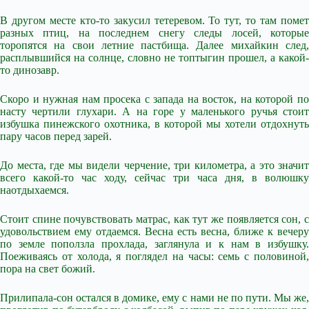
В другом месте кто-то закусил тетеревом. То тут, то там помет
разных птиц, на последнем снегу следы лосей, которые
торопятся на свои летние пастбища. Далее михайкин след,
расплывшийся на солнце, словно не топтыгин прошел, а какой-
то динозавр.
Скоро и нужная нам просека с запада на восток, на которой по
насту чертили глухари. А на горе у маленького ручья стоит
избушка пинежского охотника, в которой мы хотели отдохнуть
пару часов перед зарей.
До места, где мы видели черчение, три километра, а это значит
всего какой-то час ходу, сейчас три часа дня, в волюшку
наотдыхаемся.
Стоит спине почувствовать матрас, как тут же появляется сон, с
удовольствием ему отдаемся. Весна есть весна, ближе к вечеру
по земле поползла прохлада, заглянула и к нам в избушку.
Поеживаясь от холода, я поглядел на часы: семь с половиной,
пора на свет божий.
Прилипала-сон остался в домике, ему с нами не по пути. Мы же,