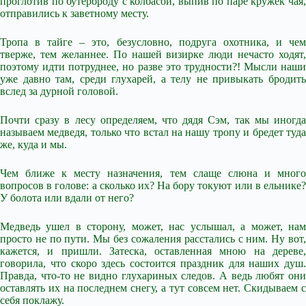
проглотив по бутерброду с колбасой, выпив по паре кружек чая,
отправились к заветному месту.
Тропа в тайге – это, безусловно, подруга охотника, и чем
тверже, тем желаннее. По нашей визирке люди нечасто ходят,
поэтому идти потруднее, но разве это трудности?! Мысли наши
уже давно там, среди глухарей, а телу не привыкать бродить
вслед за дурной головой.
Почти сразу в лесу определяем, что дядя Сэм, так мы иногда
называем медведя, только что встал на нашу тропу и бредет туда
же, куда и мы.
Чем ближе к месту назначения, тем слаще слюна и много
вопросов в голове: а сколько их? На бору токуют или в ельнике?
У болота или вдали от него?
Медведь ушел в сторону, может, нас услышал, а может, нам
просто не по пути. Мы без сожаления расстались с ним. Ну вот,
кажется, и пришли. Затеска, оставленная мною на дереве,
говорила, что скоро здесь состоится праздник для наших душ.
Правда, что-то не видно глухариных следов. А ведь любят они
оставлять их на последнем снегу, а тут совсем нет. Скидываем с
себя поклажу.