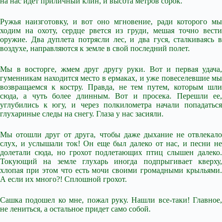
на нас идет приличный клин, и высота метров сорок.
Ружья наизготовку, и вот оно мгновение, ради которого мы
ходим на охоту, сердце рвется из груди, мешая точно вести
оружие. Два дуплета потрясли лес, и два гуся, сталкиваясь в
воздухе, направляются к земле в свой последний полет.
Мы в восторге, жмем друг другу руки. Вот и первая удача,
гуменникам находится место в ермаках, и уже повеселевшие мы
возвращаемся к костру. Правда, не тем путем, которым шли
сюда, а чуть более длинным. Вот и просека. Перешли ее,
углубились к югу, и через полкилометра начали попадаться
глухариные следы на снегу. Глаза у нас засияли.
Мы отошли друг от друга, чтобы даже дыхание не отвлекало
слух, и услышали ток! Он еще был далеко от нас, и песни не
долетали сюда, но грохот подлетающих птиц слышен далеко.
Токующий на земле глухарь иногда подпрыгивает кверху,
хлопая при этом что есть мочи своими громадными крыльями.
А если их много?! Сплошной грохот.
Сашка подошел ко мне, пожал руку. Нашли все-таки! Главное,
не лениться, а остальное придет само собой.