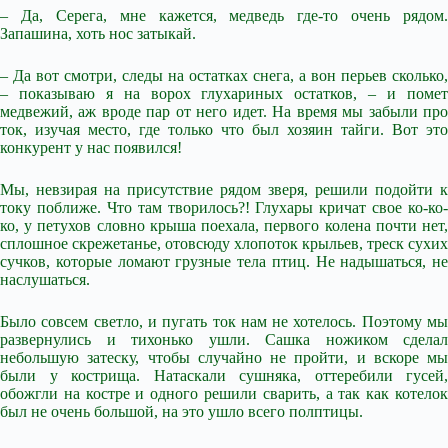
– Да, Серега, мне кажется, медведь где-то очень рядом.
Запашина, хоть нос затыкай.
– Да вот смотри, следы на остатках снега, а вон перьев сколько,
– показываю я на ворох глухариных остатков, – и помет
медвежий, аж вроде пар от него идет. На время мы забыли про
ток, изучая место, где только что был хозяин тайги. Вот это
конкурент у нас появился!
Мы, невзирая на присутствие рядом зверя, решили подойти к
току поближе. Что там творилось?! Глухары кричат свое ко-ко-
ко, у петухов словно крыша поехала, первого колена почти нет,
сплошное скрежетанье, отовсюду хлопоток крыльев, треск сухих
сучков, которые ломают грузные тела птиц. Не надышаться, не
наслушаться.
Было совсем светло, и пугать ток нам не хотелось. Поэтому мы
развернулись и тихонько ушли. Сашка ножиком сделал
небольшую затеску, чтобы случайно не пройти, и вскоре мы
были у кострища. Натаскали сушняка, оттеребили гусей,
обожгли на костре и одного решили сварить, а так как котелок
был не очень большой, на это ушло всего полптицы.