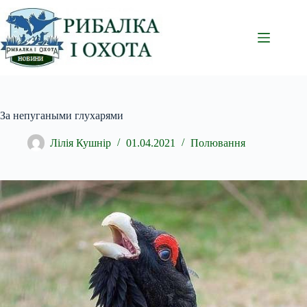
Перейти
до
вмісту
За непугаными глухарями
Лілія Кушнір
01.04.2021
Полювання