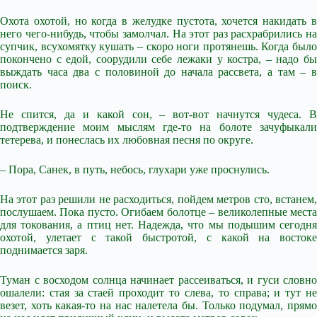
Охота охотой, но когда в желудке пустота, хочется накидать в
него чего-нибудь, чтобы замолчал. На этот раз расхрабрились на
супчик, всухомятку кушать – скоро ноги протянешь. Когда было
покончено с едой, соорудили себе лежаки у костра, – надо бы
выждать часа два с половиной до начала рассвета, а там – в
поиск.
Не спится, да и какой сон, – вот-вот начнутся чудеса. В
подтверждение моим мыслям где-то на болоте зачуфыкали
тетерева, и понеслась их любовная песня по округе.
– Пора, Санек, в путь, небось, глухари уже проснулись.
На этот раз решили не расходиться, пойдем метров сто, встанем,
послушаем. Пока пусто. Огибаем болотце – великолепные места
для токования, а птиц нет. Надежда, что мы подышим сегодня
охотой, улетает с такой быстротой, с какой на востоке
поднимается заря.
Туман с восходом солнца начинает рассеиваться, и гуси словно
ошалели: стая за стаей проходит то слева, то справа; и тут не
везет, хоть какая-то на нас налетела бы. Только подумал, прямо