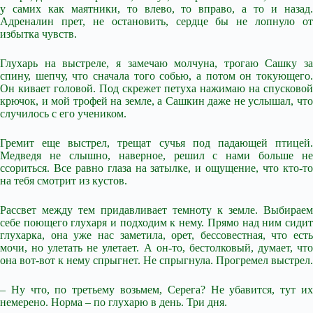
у самих как маятники, то влево, то вправо, а то и назад.
Адреналин прет, не остановить, сердце бы не лопнуло от
избытка чувств.
Глухарь на выстреле, я замечаю молчуна, трогаю Сашку за
спину, шепчу, что сначала того собью, а потом он токующего.
Он кивает головой. Под скрежет петуха нажимаю на спусковой
крючок, и мой трофей на земле, а Сашкин даже не услышал, что
случилось с его учеником.
Гремит еще выстрел, трещат сучья под падающей птицей.
Медведя не слышно, наверное, решил с нами больше не
ссориться. Все равно глаза на затылке, и ощущение, что кто-то
на тебя смотрит из кустов.
Рассвет между тем придавливает темноту к земле. Выбираем
себе поющего глухаря и подходим к нему. Прямо над ним сидит
глухарка, она уже нас заметила, орет, бессовестная, что есть
мочи, но улетать не улетает. А он-то, бестолковый, думает, что
она вот-вот к нему спрыгнет. Не спрыгнула. Прогремел выстрел.
– Ну что, по третьему возьмем, Серега? Не убавится, тут их
немерено. Норма – по глухарю в день. Три дня.