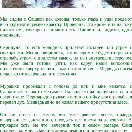
Мы сидим с Сашкой как колоды, только глаза и уши поедают
всю эту неописуемую красоту. Проверив, что кроме них на току
никого нет, глухари начинают петь. Прилетели, видимо, одни
стариканы.
Скрипуны, то есть молодняк прилетает позднее или утром с
глухарками. Мы договорились, что вечером не будем открывать
стрельбу, утром, с прилетом самок, их не напугаешь выстрелом.
Мы уже были готовы уйти, как вдруг наши волосенки
подскочили кверху, шапки – как на копне сена. Медведь совсем
недалеко от нас рявкал, что есть силы.
Мурашки пробежали с головы до пят, и мне кажется, с
Сашкиным телом то же самое. Пальцы тут же нащупали пули в
патронташе. Перезарядив ружье и встав в стойку для стрельбы, я
перевел дух. Медведь явно не желал нашего присутствия здесь.
Он не стоял на месте, вот уже рявкает левее, правда,
выдерживает дистанцию, находясь все время за деревьями. А
глухарям хоть бы что, вечерний ток в самом разгаре. Саня
подошел ко мне: «Давай отойдем немного и предупредим его».