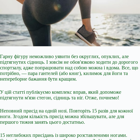
Гарну фігуру неможливо уявити без округлих, опуклих, але
підтягнутих сідниць. І зовсім не обов'язково ходити до дорогого
спортзалу, адже попрацювати над собою можна і вдома. Все, що
потрібно, — пара гантелей (або книг), килимок для йоги та
непереборне бажання бути кращим.
У цій статті публікуємо комплекс вправ, який допоможе
підтягнути м'язи стегон, сідниць та ніг. Отже, почнемо!
Неповний присід на одній нозі. Повторіть 15 разів для кожної
ноги. Згодом кількість присід можна
збільшувати, але для
першого тижня занять цього достатньо.
15 неглибоких присідань із широко розставленими ногами.