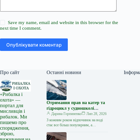
Save my name, email and website in this browser for the
next time I comment.
Опублікувати коментар
Про сайт
Останні новини
Інформ
«Рибалка і
охота» —
Отримання прав на катер та
портал для
гідроцикл у судношколі
мисливців і
«Либідь-А»: від теорії до
Дарина Горпиненко
Лип 28, 2026
рибалок. Ми
іспиту
З кожним роком відпочинок на воді
пишемо про
стає все більш популярним, а
спорядження,
керування катером, моторним човном
зброю,
чи гідроциклом відкриває нові
виживання на