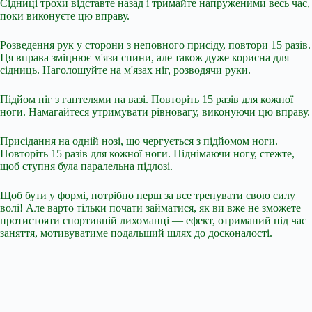
Сідниці трохи відставте назад і тримайте напруженими весь час,
поки виконуєте цю вправу.
Розведення рук у сторони з неповного присіду, повтори 15 разів.
Ця вправа зміцнює м'язи спини, але також дуже корисна для
сідниць. Наголошуйте на м'язах ніг, розводячи руки.
Підйом ніг з гантелями на вазі. Повторіть 15 разів для кожної
ноги. Намагайтеся утримувати рівновагу, виконуючи цю вправу.
Присідання на одній нозі, що чергується з підйомом ноги.
Повторіть 15 разів для кожної ноги. Піднімаючи ногу, стежте,
щоб ступня була паралельна підлозі.
Щоб бути у формі, потрібно перш за все тренувати свою силу
волі! Але варто тільки почати займатися, як ви вже не зможете
протистояти спортивній лихоманці — ефект, отриманий під час
заняття, мотивуватиме подальший шлях до досконалості.