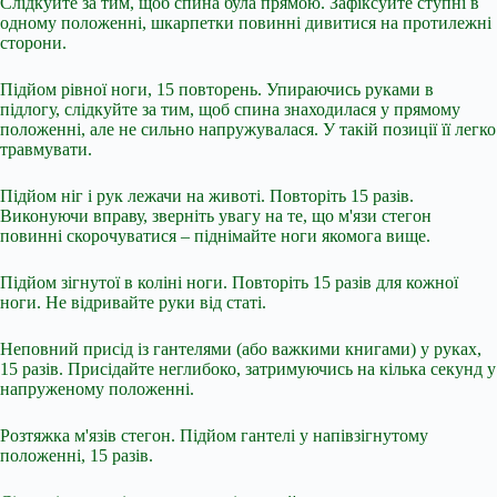
Слідкуйте за тим, щоб спина була прямою. Зафіксуйте ступні в
одному положенні, шкарпетки повинні дивитися на протилежні
сторони.
Підйом рівної ноги, 15 повторень. Упираючись руками в
підлогу, слідкуйте за тим, щоб спина знаходилася у прямому
положенні, але не сильно напружувалася. У такій позиції її легко
травмувати.
Підйом ніг і рук лежачи на животі. Повторіть 15 разів.
Виконуючи вправу, зверніть увагу на те, що м'язи стегон
повинні скорочуватися – піднімайте ноги якомога вище.
Підйом зігнутої в коліні ноги. Повторіть 15 разів для кожної
ноги. Не відривайте руки від статі.
Неповний присід із гантелями (або важкими книгами) у руках,
15 разів. Присідайте неглибоко, затримуючись на кілька секунд у
напруженому положенні.
Розтяжка м'язів стегон. Підйом гантелі у напівзігнутому
положенні, 15 разів.