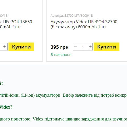
і?
літій-іонні (Li-ion) акумулятори. Вибір залежить від потреб кон
Videx?
рядного пристрою. Videx підтримує швидке заряджання для зручнос