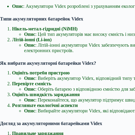
Опис
: Акумулятори Videx розроблені з урахуванням еколог
Типи акумуляторних батарейок Videx
Нікель-метал-гідридні (NiMH)
Опис
: Цей тип акумуляторів має високу ємність і ни
Літій-іонні (Li-ion)
Опис
: Літій-іонні акумулятори Videx забезпечують в
електронних пристроїв.
Як вибрати акумуляторні батарейки Videx?
Оцініть потреби пристрою
Опис
: Виберіть акумулятор Videx, відповідний типу
Перевірте ємність
Опис
: Оберіть батарею з відповідною ємністю для з
Оцініть швидкість заряджання
Опис
: Переконайтеся, що акумулятор підтримує шви
Розгляньте екологічні аспекти
Опис
: Вибирайте акумулятори Videx, які відповідают
Догляд за акумуляторними батарейками Videx
Правильне заряджання