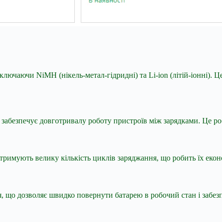
включаючи NiMH (нікель-метал-гідридні) та Li-ion (літій-іонні).
 забезпечує довготривалу роботу пристроїв між зарядками. Це ро
итримують велику кількість циклів заряджання, що робить їх еко
 що дозволяє швидко повернути батарею в робочий стан і забез