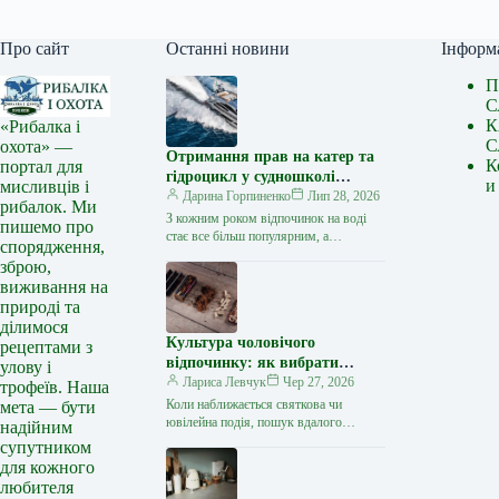
Про сайт
Останні новини
Інформ
П
С
К
«Рибалка і
С
охота» —
Отримання прав на катер та
К
портал для
гідроцикл у судношколі
и
мисливців і
«Либідь-А»: від теорії до
Дарина Горпиненко
Лип 28, 2026
рибалок. Ми
іспиту
З кожним роком відпочинок на воді
пишемо про
стає все більш популярним, а
спорядження,
керування катером, моторним човном
зброю,
чи гідроциклом відкриває нові
виживання на
горизонти…
природі та
ділимося
Культура чоловічого
рецептами з
відпочинку: як вибрати
улову і
стильний та корисний
Лариса Левчук
Чер 27, 2026
трофеїв. Наша
подарунок
Коли наближається святкова чи
мета — бути
ювілейна подія, пошук вдалого
надійним
презенту для колеги, друга або
супутником
близької людини нерідко
для кожного
перетворюється на складне завдання.
любителя
…