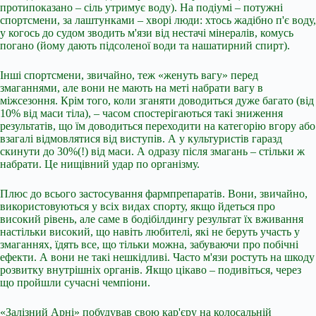
протипоказано – сіль утримує воду). На подіумі – потужні
спортсмени, за лаштунками – хворі люди: хтось жадібно п'є воду,
у когось до судом зводить м'язи від нестачі мінералів, комусь
погано (йому дають підсоленої води та нашатирний спирт).
Інші спортсмени, звичайно, теж «женуть вагу» перед
змаганнями, але вони не мають на меті набрати вагу в
міжсезоння. Крім того, коли зганяти доводиться дуже багато (від
10% від маси тіла), – часом спостерігаються такі зниження
результатів, що їм доводиться переходити на категорію вгору або
взагалі відмовлятися від виступів. А у культуристів гаразд
скинути до 30%(!) від маси. А одразу після змагань – стільки ж
набрати. Це нищівний удар по організму.
Плюс до всього застосування фармпрепаратів. Вони, звичайно,
використовуються у всіх видах спорту, якщо йдеться про
високий рівень, але саме в бодібілдингу результат їх вживання
настільки високий, що навіть любителі, які не беруть участь у
змаганнях, їдять все, що тільки можна, забуваючи про побічні
ефекти. А вони не такі нешкідливі. Часто м'язи ростуть на шкоду
розвитку внутрішніх органів. Якщо цікаво – подивіться, через
що пройшли сучасні чемпіони.
«Залізний Арні» побудував свою кар'єру на колосальній