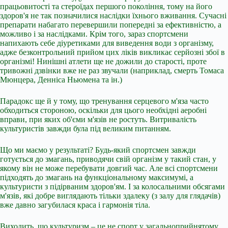
працьовитості та стероїдах першого покоління, тому на його
здоров'я не так позначилися наслідки їхнього вживання. Сучасні
препарати набагато перевершили попередні за ефективністю, а
можливо і за наслідками. Крім того, зараз спортсмени
напихають себе діуретиками для виведення води з організму,
адже безконтрольний прийом цих ліків викликає серйозні збої в
організмі! Нинішні атлети ще не дожили до старості, проте
тривожні дзвінки вже не раз звучали (наприклад, смерть Томаса
Мюнцера, Денніса Ньюмена та ін.)
Парадокс ще й у тому, що тренування серцевого м'яза часто
обходиться стороною, оскільки для цього необхідні аеробні
вправи, при яких об'єми м'язів не ростуть. Витривалість
культуристів завжди була під великим питанням.
Що ми маємо у результаті? Будь-який спортсмен завжди
готується до змагань, приводячи свій організм у такий стан, у
якому він не може перебувати довгий час. Але всі спортсмени
підходять до змагань на функціональному максимумі, а
культуристи з підірваним здоров'ям. І за колосальними обсягами
м'язів, які добре виглядають тільки здалеку (з залу для глядачів)
вже давно загубилася краса і гармонія тіла.
Виходить, що культуризм – це не спорт у загальноприйнятому