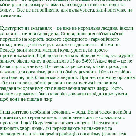
м'язи різного розміру та якості, необхідний відсоток води та
жиру… Все це неприйнятно для культуриста, який виступає на
змаганнях.
Культурист на змаганнях – це вже не нормальна людина, інколи
ж навіть – не зовсім людина. Співвідношення об'ємів м'язів
порушено на користь деякого ефемерного «гармонічного
складання», де об'єми рук майже наздоганяють об'єми ніг.
Рельєф, який мають масивні культуристи, їм просто
протипоказаний. Щоб досягти чітких обрисів м'язів, культурист
знижує рівень жиру в організмі з 15 до 5-6%! Адже жир – це не
баласт для організму. Це також та речовина, в якій проходять
важливі для організму реакції обміну речовин. І його потрібно
тим більше, чим більша маса людини. При нестачі жиру організм
«б'є на сполох», обмін речовин порушується і головним
завданням організму стає відновлення запасів жиру. Тобто,
кожну отриману з їжею калорію доводиться відпрацьовувати,
щоб вона не пішла в жир.
Інша життєво необхідна речовина – вода. Вона також потрібна
організму, як середовище для здійснення життєво важливих
процесів. І що? Воду теж виганяють вщент. На змагання
виходять хворі люди, які переживають виснаження та
зневоднення, а також демінералізацію організму (солоне теж