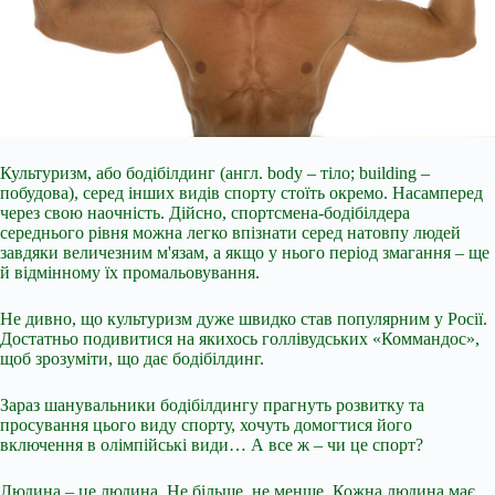
Культуризм, або бодібілдинг (англ. body – тіло; building –
побудова), серед інших видів спорту стоїть окремо. Насамперед
через свою наочність. Дійсно, спортсмена-бодібілдера
середнього рівня можна легко впізнати серед натовпу людей
завдяки величезним м'язам, а якщо у нього період змагання – ще
й відмінному їх промальовування.
Не дивно, що культуризм дуже швидко став популярним у Росії.
Достатньо подивитися на якихось голлівудських «Коммандос»,
щоб зрозуміти, що дає бодібілдинг.
Зараз
шанувальники бодібілдингу прагнуть розвитку та
просування цього виду спорту, хочуть домогтися його
включення в олімпійські види… А все ж – чи це спорт?
Людина – це людина. Не більше, не менше. Кожна людина має