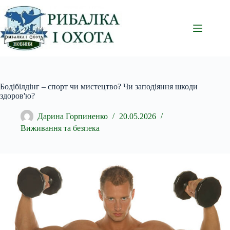
Перейти
до
вмісту
Бодібілдінг – спорт чи мистецтво? Чи заподіяння шкоди
здоров'ю?
Дарина Горпиненко
20.05.2026
Виживання та безпека