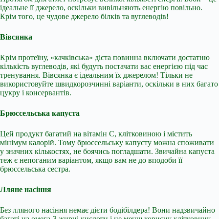
ідеальне її джерело, оскільки вивільняють енергію повільно.
Крім того, це чудове джерело білків та вуглеводів!
Вівсянка
Крім протеїну, «качківська» дієта повинна включати достатню
кількість вуглеводів, які будуть постачати вас енергією під час
тренування. Вівсянка є ідеальним їх джерелом! Тільки не
використовуйте швидкорозчинні варіанти, оскільки в них багато
цукру і консервантів.
Брюссельська капуста
Цей продукт багатий на вітамін С, клітковиною і містить
мінімум калорій. Тому брюссельську капусту можна споживати
у значних кількостях, не боячись погладшати. Звичайна капуста
теж є непоганим варіантом, якщо вам не до вподоби її
брюссельська сестра.
Лляне насіння
Без лляного насіння немає дієти бодібілдера! Вони надзвичайно
багаті на омега-3 жирні кислоти і не менш корисну клітковину.