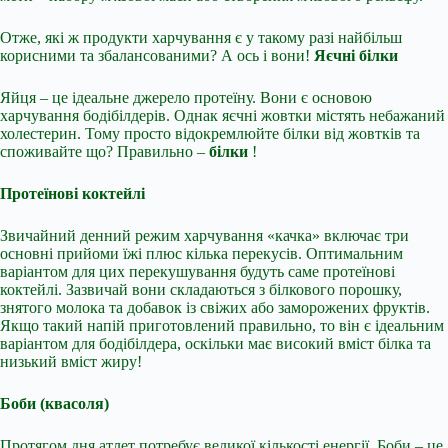
Отже, які ж продукти харчування є у такому разі найбільш
корисними та збалансованими? А ось і вони!
Яєчні білки
Яйця – це ідеальне джерело протеїну. Вони є основою
харчування бодібілдерів. Однак яєчні жовтки містять небажаний
холестерин. Тому просто відокремлюйте білки від жовтків та
споживайте що? Правильно –
білки
!
Протеїнові коктейлі
Звичайний денний режим харчування «качка» включає три
основні прийоми їжі плюс кілька перекусів. Оптимальним
варіантом для цих перекушування будуть саме протеїнові
коктейлі. Зазвичай вони складаються з білкового порошку,
знятого молока та добавок із свіжих або заморожених фруктів.
Якщо такий напій приготовлений правильно, то він є ідеальним
варіантом для бодібілдера, оскільки має високий вміст білка та
низький вміст жиру!
Боби (квасоля)
Протягом дня атлет потребує великої кількості енергії. Боби – це