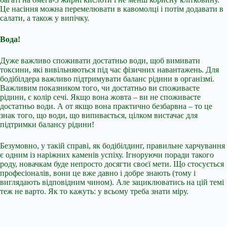
Це насіння можна перемелювати в кавомолці і потім додавати в
салати, а також у випічку.
Вода!
Дуже важливо споживати достатньо води, щоб вимивати
токсини, які вивільняються під час фізичних навантажень. Для
бодібілдера важливо підтримувати баланс рідини в організмі.
Важливим показником того, чи достатньо ви споживаєте
рідини, є колір сечі. Якщо вона жовта – ви не споживаєте
достатньо води. А от якщо вона практично безбарвна – то це
знак того, що води, що випивається, цілком вистачає для
підтримки балансу рідини!
Безумовно, у такій справі, як бодібілдинг, правильне харчування
є одним із наріжних каменів успіху. Ігноруючи поради такого
роду, новачкам буде непросто досягти своєї мети. Що стосується
професіоналів, вони це вже давно і добре знають (тому і
виглядають відповідним чином). Але зациклюватись на цій темі
теж не варто. Як то кажуть: у всьому треба знати міру.