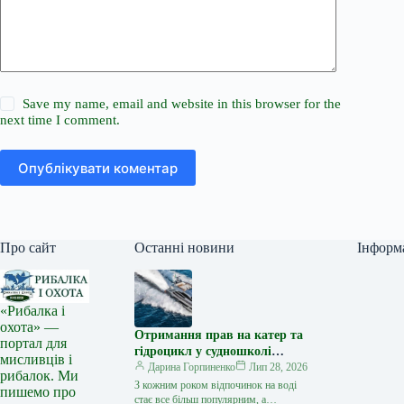
Save my name, email and website in this browser for the
next time I comment.
Опублікувати коментар
Про сайт
Останні новини
Інформ
«Рибалка і
охота» —
Отримання прав на катер та
портал для
гідроцикл у судношколі
мисливців і
«Либідь-А»: від теорії до
Дарина Горпиненко
Лип 28, 2026
рибалок. Ми
іспиту
З кожним роком відпочинок на воді
пишемо про
стає все більш популярним, а