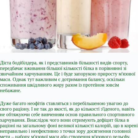
Дієта бодібілдера, як і представників більшості видів спорту,
передбачає вживання більшої кількості білка в порівнянні зі
звичайним харчуванням. Це і буде запорукою приросту м'язової
маси. Однак тут важливим є дотримання балансу, оскільки
споживання шкідливого жиру разом із протеїном зовсім
небажане.
Дуже багато неофітів ставляться з перебільшеною увагою до
свого раціону. І не так до якості, як до кількості з'їденого, навіть
не обтяжуючи себе вивченням основ правильного спортивного
харчування. Внаслідок чого вони отримують дефіцит білка в
раціоні на загальному фоні великої кількості калорій, що в корені
неправильно і неефективно з точки зору досягнення головної
мети – набору м'язової маси або створення м'язового рельєфу.