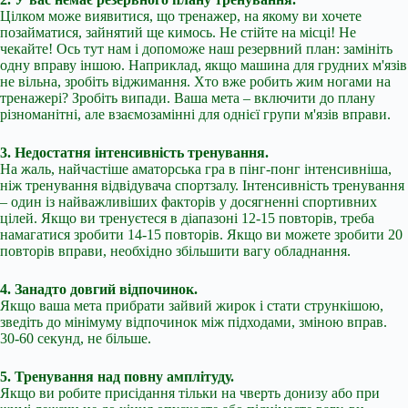
Цілком може виявитися, що тренажер, на якому ви хочете
позайматися, зайнятий ще кимось. Не стійте на місці! Не
чекайте! Ось тут нам і допоможе наш резервний план: замініть
одну вправу іншою. Наприклад, якщо машина для грудних м'язів
не вільна, зробіть віджимання. Хто вже робить жим ногами на
тренажері? Зробіть випади. Ваша мета – включити до плану
різноманітні, але взаємозамінні для однієї групи м'язів вправи.
3. Недостатня інтенсивність тренування.
На жаль, найчастіше аматорська гра в пінг-понг інтенсивніша,
ніж тренування відвідувача спортзалу. Інтенсивність тренування
– один із найважливіших факторів у досягненні спортивних
цілей. Якщо ви тренуєтеся в діапазоні 12-15 повторів, треба
намагатися зробити 14-15 повторів. Якщо ви можете зробити 20
повторів вправи, необхідно збільшити вагу обладнання.
4. Занадто довгий відпочинок.
Якщо ваша мета прибрати зайвий жирок і стати стрункішою,
зведіть до мінімуму відпочинок між підходами, зміною вправ.
30-60 секунд, не більше.
5. Тренування над повну амплітуду.
Якщо ви робите присідання тільки на чверть донизу або при