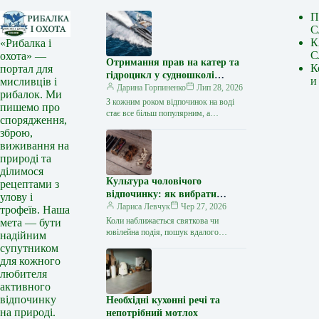
П
С
К
«Рибалка і
С
охота» —
Отримання прав на катер та
К
портал для
гідроцикл у судношколі
и
мисливців і
«Либідь-А»: від теорії до
Дарина Горпиненко
Лип 28, 2026
рибалок. Ми
іспиту
З кожним роком відпочинок на воді
пишемо про
стає все більш популярним, а
спорядження,
керування катером, моторним човном
зброю,
чи гідроциклом відкриває нові
виживання на
горизонти…
природі та
ділимося
Культура чоловічого
рецептами з
відпочинку: як вибрати
улову і
стильний та корисний
Лариса Левчук
Чер 27, 2026
трофеїв. Наша
подарунок
Коли наближається святкова чи
мета — бути
ювілейна подія, пошук вдалого
надійним
презенту для колеги, друга або
супутником
близької людини нерідко
для кожного
перетворюється на складне завдання.
любителя
…
активного
відпочинку
Необхідні кухонні речі та
на природі.
непотрібний мотлох