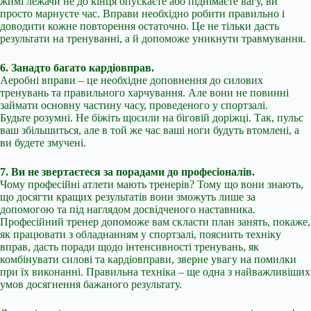
жимі лежачи не до кінця опускаєте або піднімаєте вагу, ви
просто марнуєте час. Вправи необхідно робити правильно і
доводити кожне повторення остаточно. Це не тільки дасть
результати на тренуванні, а й допоможе уникнути травмування.
6. Занадто багато кардіовправ.
Аеробні вправи – це необхідне доповнення до силових
тренувань та правильного харчування. Але вони не повинні
займати основну частину часу, проведеного у спортзалі.
Будьте розумні. Не біжіть щосили на біговій доріжці. Так, пульс
ваш збільшиться, але в той же час ваші ноги будуть втомлені, а
ви будете змучені.
7. Ви не звертаєтеся за порадами до професіоналів.
Чому професійні атлети мають тренерів? Тому що вони знають,
що досягти кращих результатів вони зможуть лише за
допомогою та під наглядом досвідченого наставника.
Професійний тренер допоможе вам скласти план занять, покаже,
як працювати з обладнанням у спортзалі, пояснить техніку
вправ, дасть поради щодо інтенсивності тренувань, як
комбінувати силові та кардіовправи, зверне увагу на помилки
при їх виконанні. Правильна техніка – ще одна з найважливіших
умов досягнення бажаного результату.