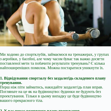
Ми ходимо до спортклубів, займаємося на тренажерах, у групах
з аеробіки, у басейні, але чому часом буває так важко досягти
поставленої мети та побачити результати тренувань? Є кілька
найпоширеніших помилок. Можна постаратися уникнути їх.
1. Відвідування спортзалу без заздалегідь складеного плану
тренування.
Перш ніж піти займатись, накидайте заздалегідь план вправ.
Погляньте на це як на будівництво: будинки не будують без
проектування. Тільки в цьому випадку це буде будівництво
вашого
прекрасного тіла.
2. У вас немає резервного плану тренування.