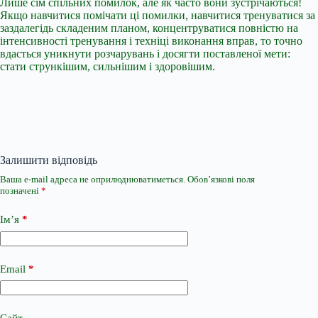
Лише сім спільних помилок, але як часто вони зустрічаються!
Якщо навчитися помічати ці помилки, навчитися тренуватися за
заздалегідь складеним планом, концентруватися повністю на
інтенсивності тренування і техніці виконання вправ, то точно
вдасться уникнути розчарувань і досягти поставленої мети:
стати стрункішим, сильнішим і здоровішим.
Залишити відповідь
Ваша e-mail адреса не оприлюднюватиметься.
Обов’язкові поля
позначені
*
Ім’я
*
Email
*