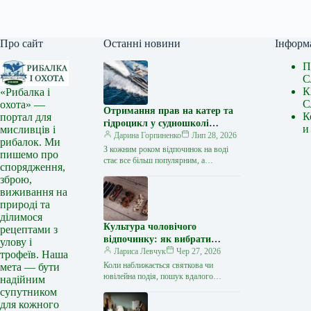
Про сайт
Останні новини
Інформ
П
С
К
«Рибалка і
С
охота» —
Отримання прав на катер та
К
портал для
гідроцикл у судношколі
и
мисливців і
«Либідь-А»: від теорії до
Дарина Горпиненко
Лип 28, 2026
рибалок. Ми
іспиту
З кожним роком відпочинок на воді
пишемо про
стає все більш популярним, а
спорядження,
керування катером, моторним човном
зброю,
чи гідроциклом відкриває нові
виживання на
горизонти…
природі та
ділимося
Культура чоловічого
рецептами з
відпочинку: як вибрати
улову і
стильний та корисний
Лариса Левчук
Чер 27, 2026
трофеїв. Наша
подарунок
Коли наближається святкова чи
мета — бути
ювілейна подія, пошук вдалого
надійним
презенту для колеги, друга або
супутником
близької людини нерідко
для кожного
перетворюється на складне завдання.