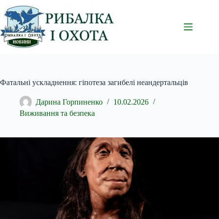
Перейти
до
вмісту
Фатальні ускладнення: гіпотеза загибелі неандертальців
Дарина Горпиненко
10.02.2026
Виживання та безпека