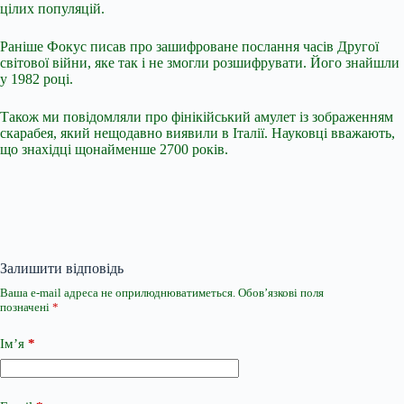
цілих популяцій.
Раніше Фокус писав про зашифроване послання часів Другої
світової війни, яке так і не змогли розшифрувати. Його знайшли
у 1982 році.
Також ми повідомляли про фінікійський амулет із зображенням
скарабея, який нещодавно виявили в Італії. Науковці вважають,
що знахідці щонайменше 2700 років.
Залишити відповідь
Ваша e-mail адреса не оприлюднюватиметься.
Обов’язкові поля
позначені
*
Ім’я
*