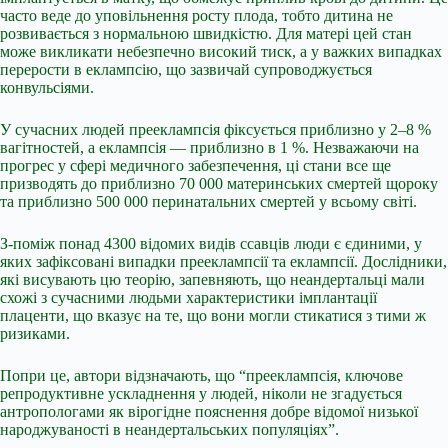
часто веде до уповільнення росту плода, тобто дитина не
розвивається з нормальною швидкістю. Для матері цей стан
може викликати небезпечно високий тиск, а у важких випадках
перерости в еклампсію, що зазвичай супроводжується
конвульсіями.
У сучасних людей прееклампсія фіксується приблизно у 2–8 %
вагітностей, а еклампсія — приблизно в 1 %. Незважаючи на
прогрес у сфері медичного забезпечення, ці стани все ще
призводять до приблизно 70 000 материнських смертей щороку
та приблизно 500 000 перинатальних смертей у всьому світі.
З-поміж понад 4300 відомих видів ссавців люди є єдиними, у
яких зафіксовані випадки прееклампсії та еклампсії. Дослідники,
які висувають цю теорію, запевняють, що неандертальці мали
схожі з сучасними людьми характеристики імплантації
плаценти, що вказує на те, що вони могли стикатися з тими ж
ризиками.
Попри це, автори відзначають, що “прееклампсія, ключове
репродуктивне ускладнення у людей, ніколи не згадується
антропологами як вірогідне пояснення добре відомої низької
народжуваності в неандертальських популяціях”.