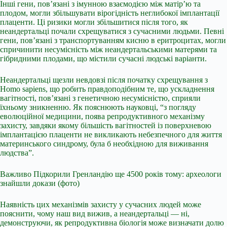
Інші гени, пов’язані з імунною взаємодією між матір’ю та
плодом, могли збільшувати вірогідність неглибокої імплантації
плаценти. Ці ризики могли збільшитися після того, як
неандертальці почали схрещуватися з сучасними людьми. Певні
гени, пов’язані з транспортуванням кисню в еритроцитах, могли
спричинити несумісність між неандертальськими матерями та
гібридними плодами, що містили сучасні людські варіанти.
Неандертальці щезли невдовзі після початку схрещування з
Homo sapiens, що робить правдоподібним те, що ускладнення
вагітності, пов’язані з генетичною несумісністю, сприяли
їхньому зникненню. Як пояснюють науковці, “з погляду
еволюційної медицини, поява репродуктивного механізму
захисту, завдяки якому більшість вагітностей із поверхневою
імплантацією плаценти не викликають небезпечного для життя
материнського синдрому, була б необхідною для виживання
людства”.
Важливо
Підкорили Гренландію ще 4500 років тому: археологи
знайшли докази (фото)
Наявність цих механізмів захисту у сучасних людей може
пояснити, чому наш вид вижив, а неандертальці — ні,
демонструючи, як репродуктивна біологія може визначати долю