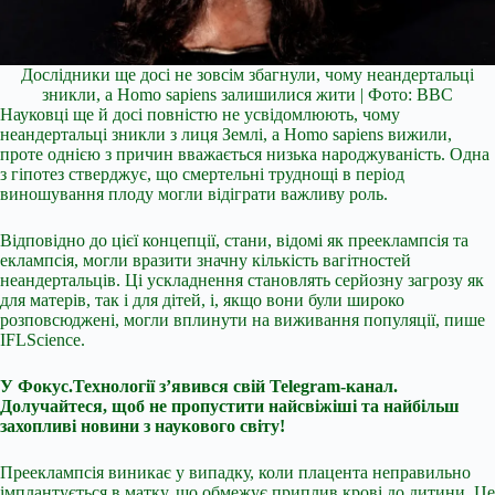
Дослідники ще досі не зовсім збагнули, чому неандертальці
зникли, а Homo sapiens залишилися жити | Фото: BBC
Науковці ще й досі повністю не усвідомлюють, чому
неандертальці зникли з лиця Землі, а Homo sapiens вижили,
проте однією з причин вважається низька народжуваність. Одна
з гіпотез стверджує, що смертельні труднощі в період
виношування плоду могли відіграти важливу роль.
Відповідно до цієї концепції, стани, відомі як прееклампсія та
еклампсія, могли вразити значну кількість вагітностей
неандертальців. Ці ускладнення становлять серйозну загрозу як
для матерів, так і для дітей, і, якщо вони були широко
розповсюджені, могли вплинути на виживання популяції, пише
IFLScience.
У Фокус.Технології з’явився свій
Telegram-канал
.
Долучайтеся, щоб не пропустити найсвіжіші та найбільш
захопливі новини з наукового світу!
Прееклампсія виникає у випадку, коли плацента неправильно
імплантується в матку, що обмежує приплив крові до дитини. Це