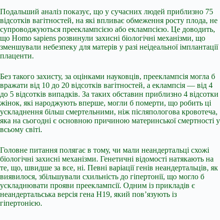
Подальший аналіз показує, що у сучасних людей приблизно 75
відсотків вагітностей, на які впливає обмеження росту плода, не
супроводжуються прееклампсією або еклампсією. Це доводить,
що Homo sapiens розвинули захисні біологічні механізми, що
зменшували небезпеку для матерів у разі неідеальної імплантації
плаценти.
Без такого захисту, за оцінками науковців, прееклампсія могла б
вражати від 10 до 20 відсотків вагітностей, а еклампсія — від 4
до 5 відсотків випадків. За таких обставин приблизно 4 відсотки
жінок, які народжують вперше, могли б померти, що робить ці
ускладнення більш смертельними, ніж післяпологова кровотеча,
яка на сьогодні є основною причиною материнської смертності у
всьому світі.
Головне питання полягає в тому, чи мали неандертальці схожі
біологічні захисні механізми. Генетичні відомості натякають на
те, що, швидше за все, ні. Певні варіації генів неандертальців, як
виявилося, збільшували схильність до гіпертонії, що могло б
ускладнювати прояви прееклампсії. Одним із прикладів є
неандертальська версія гена H19, який пов’язують із
гіпертонією.