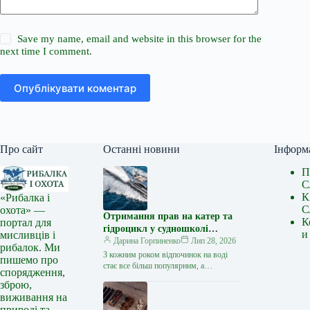
Save my name, email and website in this browser for the
next time I comment.
Опублікувати коментар
Про сайт
Останні новини
Інформ
П
С
К
«Рибалка і
С
охота» —
Отримання прав на катер та
К
портал для
гідроцикл у судношколі
и
мисливців і
«Либідь-А»: від теорії до
Дарина Горпиненко
Лип 28, 2026
рибалок. Ми
іспиту
З кожним роком відпочинок на воді
пишемо про
стає все більш популярним, а
спорядження,
керування катером, моторним човном
зброю,
чи гідроциклом відкриває нові
виживання на
горизонти…
природі та