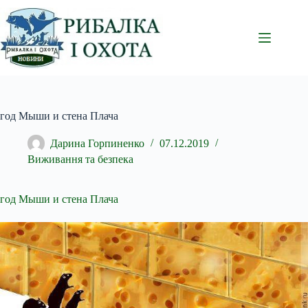
Перейти
до
вмісту
год Мыши и стена Плача
Дарина Горпиненко
07.12.2019
Виживання та безпека
год Мыши и стена
Плача