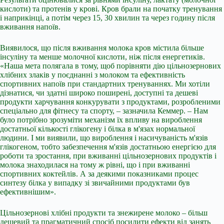
кислоти) та протенів у крові. Кров брали на початку тренування
і наприкінці, а потім через 15, 30 хвилин та через годину після
вживання напоїв.
Виявилося, що після вживання молока кров містила більше
інсуліну та менше молочної кислоти, ніж після енергетиків.
«Наша мета полягала в тому, щоб порівняти дію цільнозернових
хлібних злаків у поєднанні з молоком та ефективність
спортивних напоїв при стандартних тренуваннях. Ми хотіли
дізнатися, чи здатні широко поширені, доступні та дешеві
продукти харчування конкурувати з продуктами, розробленими
спеціально для фітнесу та спорту, – зазначила Кеммер. – Нам
було потрібно зрозуміти механізм їх впливу на вироблення
достатньої кількості глікогену і білка в м'язах нормальної
людини. І ми виявили, що вироблення і насичуваність м'язів
глікогеном, тобто забезпечення м'язів достатньою енергією для
роботи та зростання, при вживанні цільнозернових продуктів і
молока знаходилася на тому ж рівні, що і при вживанні
спортивних коктейлів. А за деякими показниками процес
синтезу білка у випадку зі звичайними продуктами був
ефективнішим».
Цільнозернові хлібні продукти та знежирене молоко – більш
дешевий та прагматичний спосіб посилити ефекти від занять