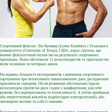
Спортивний фізіолог Лін Кеммер (Lynne Kammer) з Техаського
університету (University of Texas), США, керує групою, що
вивчає фізіологічний вплив їжі на результати спортивних
тренувань. Вони обстежили 12 велосипедистів та тріатлоністів:
вісім чоловіків та чотирьох жінок.
На відміну більшості експериментів з вивчення спортивного
харчування при інтенсивних навантаженнях дане дослідження
присвятили середнім. Після розминки обстежувані їздили
велосипедом протягом двох годин у комфортному для себе
режимі, без перевантажень та інтенсивності. А потім приймали
або енергетичний коктейль (карбогідрат-електролітний), або
знежирене молоко та хліб із злаками.
Результати оцінювалися за рівнями інсуліну, лактату (молочної