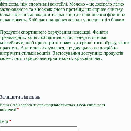
фітнесом, ніж спортивні коктейлі. Молоко – це джерело легко
засвоюваного та високоякісного протеїну, що сприяє синтезу
білка в організмі людини та адаптації до підвищення фізичних
навантажень. Хліб дає швидкі вуглеводи у поєднанні з білком.
Продукти спортивного харчування недешеві. Фанати
тренажерних залів люблять запастися енергетичними
коктейлями, щоб прискорити появу в дзеркалі того образу, якого
прагнуть. Але тепер з'ясувалося, що для цього не потрібно
витрачати стільки коштів. Застосування доступних продуктів
може стати гарною альтернативою у кризовий час.
Залишити відповідь
Ваша e-mail адреса не оприлюднюватиметься.
Обов’язкові поля
позначені
*
Ім’я
*