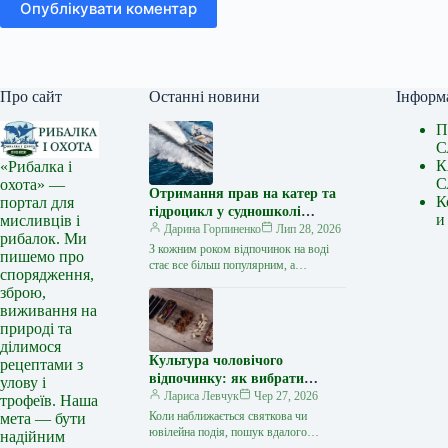
Опублікувати коментар
Про сайт
Останні новини
Інформ
П
С
К
«Рибалка і
С
охота» —
Отримання прав на катер та
К
портал для
гідроцикл у судношколі
и
мисливців і
«Либідь-А»: від теорії до
Дарина Горпиненко
Лип 28, 2026
рибалок. Ми
іспиту
З кожним роком відпочинок на воді
пишемо про
стає все більш популярним, а
спорядження,
керування катером, моторним човном
зброю,
чи гідроциклом відкриває нові
виживання на
горизонти…
природі та
ділимося
Культура чоловічого
рецептами з
відпочинку: як вибрати
улову і
стильний та корисний
Лариса Левчук
Чер 27, 2026
трофеїв. Наша
подарунок
Коли наближається святкова чи
мета — бути
ювілейна подія, пошук вдалого
надійним