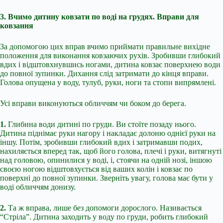
3. Вчимо дитину ковзати по воді на грудях. Вправи для
ковзання
За допомогою цих вправ вчимо приймати правильне вихідне
положення для виконання ковзаючих рухів. Зробивши глибокий
вдих і відштовхнувшись ногами, дитина ковзає поверхнею води
до повної зупинки. Дихання слід затримати до кінця вправи.
Голова опущена у воду, тулуб, руки, ноги та стопи випрямлені.
Усі вправи виконуються обличчям чи боком до берега.
1.
Глибина води дитині по груди. Ви стоїте позаду нього.
Дитина піднімає руки нагору і накладає долоню однієї руки на
іншу. Потім, зробивши глибокий вдих і затримавши подих,
нахиляється вперед так, щоб його голова, плечі і руки, витягнуті
над головою, опинилися у воді, і, стоячи на одній нозі, іншою
своєю ногою відштовхується від ваших колін і ковзає по
поверхні до повної зупинки. Зверніть увагу, голова має бути у
воді обличчям донизу.
2.
Та ж вправа, лише без допомоги дорослого. Називається
“Стріла”. Дитина заходить у воду по груди, робить глибокий