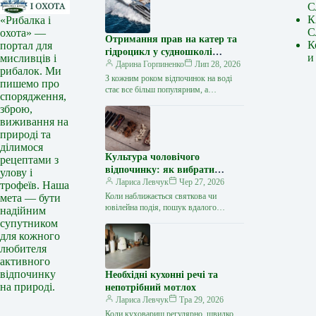
С
К
«Рибалка і
С
охота» —
Отримання прав на катер та
К
портал для
гідроцикл у судношколі
и
мисливців і
«Либідь-А»: від теорії до
Дарина Горпиненко
Лип 28, 2026
рибалок. Ми
іспиту
З кожним роком відпочинок на воді
пишемо про
стає все більш популярним, а
спорядження,
керування катером, моторним човном
зброю,
чи гідроциклом відкриває нові
виживання на
горизонти…
природі та
ділимося
Культура чоловічого
рецептами з
відпочинку: як вибрати
улову і
стильний та корисний
Лариса Левчук
Чер 27, 2026
трофеїв. Наша
подарунок
Коли наближається святкова чи
мета — бути
ювілейна подія, пошук вдалого
надійним
презенту для колеги, друга або
супутником
близької людини нерідко
для кожного
перетворюється на складне завдання.
любителя
…
активного
відпочинку
Необхідні кухонні речі та
на природі.
непотрібний мотлох
Лариса Левчук
Тра 29, 2026
Коли куховариш регулярно, швидко