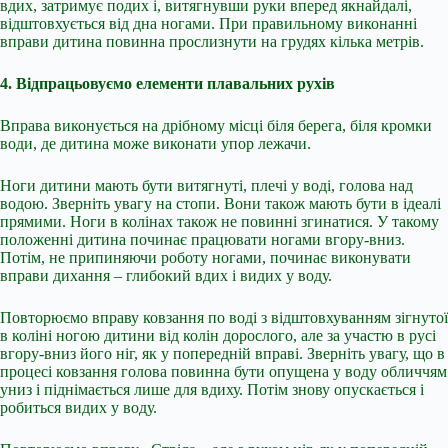
вдих, затримує подих і, витягнувши руки вперед якнайдалі,
відштовхується від дна ногами. При правильному виконанні
вправи дитина повинна прослизнути на грудях кілька метрів.
4. Відпрацьовуємо елементи плавальних рухів
Вправа виконується на дрібному місці біля берега, біля кромки
води, де дитина може виконати упор лежачи.
Ноги дитини мають бути витягнуті, плечі у воді, голова над
водою. Зверніть увагу на стопи. Вони також мають бути в ідеалі
прямими. Ноги в колінах також не повинні згинатися. У такому
положенні дитина починає працювати ногами вгору-вниз.
Потім, не припиняючи роботу ногами, починає виконувати
вправи дихання – глибокий вдих і видих у воду.
Повторюємо вправу ковзання по воді з відштовхуванням зігнутої
в коліні ногою дитини від колін дорослого, але за участю в русі
вгору-вниз його ніг, як у попередній вправі. Зверніть увагу, що в
процесі ковзання голова повинна бути опущена у воду обличчям
униз і піднімається лише для вдиху. Потім знову опускається і
робиться видих у воду.