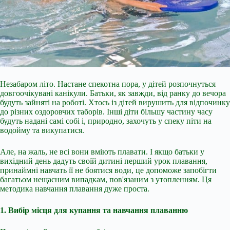
Незабаром літо. Настане спекотна пора, у дітей розпочнуться
довгоочікувані канікули. Батьки, як завжди, від ранку до вечора
будуть зайняті на роботі. Хтось із дітей вирушить для відпочинку
до різних оздоровчих таборів. Інші діти більшу частину часу
будуть надані самі собі і, природно, захочуть у спеку піти на
водойму та викупатися.
Але, на жаль, не всі вони вміють плавати. І якщо батьки у
вихідний день дадуть своїй дитині перший урок плавання,
принаймні навчать її не боятися води, це допоможе
запобігти
багатьом нещасним випадкам, пов'язаним з утопленням. Ця
методика навчання плавання дуже проста.
1. Вибір місця для купання та навчання плаванню