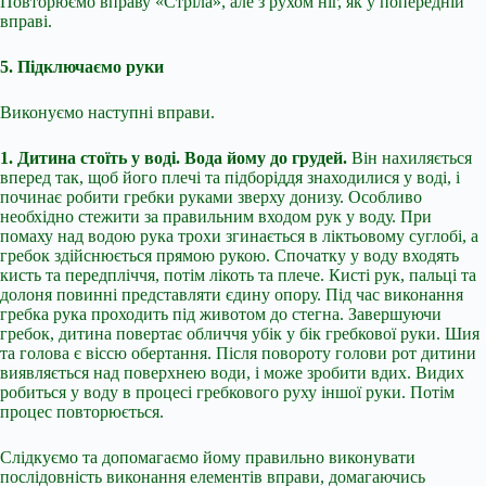
Повторюємо вправу «Стріла», але з рухом ніг, як у попередній
вправі.
5. Підключаємо руки
Виконуємо наступні вправи.
1. Дитина стоїть у воді. Вода йому до грудей.
Він нахиляється
вперед так, щоб його плечі та підборіддя знаходилися у воді, і
починає робити гребки руками зверху донизу. Особливо
необхідно стежити за правильним входом рук у воду. При
помаху над водою рука трохи згинається в ліктьовому суглобі, а
гребок здійснюється прямою рукою. Спочатку у воду входять
кисть та передпліччя, потім лікоть та плече. Кисті рук, пальці та
долоня повинні представляти єдину опору. Під час виконання
гребка рука проходить під животом до стегна. Завершуючи
гребок, дитина повертає обличчя убік у бік гребкової руки. Шия
та голова є віссю обертання. Після повороту голови рот дитини
виявляється над поверхнею води, і може зробити вдих. Видих
робиться у воду в процесі гребкового руху іншої руки. Потім
процес повторюється.
Слідкуємо та допомагаємо йому правильно виконувати
послідовність виконання елементів вправи, домагаючись