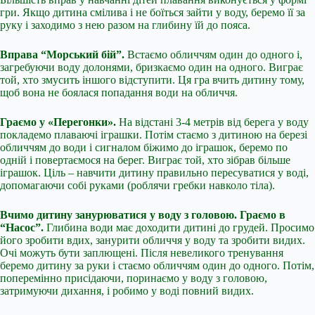
гри. Якщо дитина смілива і не боїться зайти у воду, беремо її за
руку і заходимо з нею разом на глибину їй до пояса.
Вправа “Морський бій”.
Встаємо обличчям один до одного і,
загребуючи воду долонями, бризкаємо один на одного. Виграє
той, хто змусить іншого відступити. Ця гра вчить дитину тому,
щоб вона не боялася попадання води на обличчя.
Граємо у «Перегонки».
На відстані 3-4 метрів від берега у воду
покладемо плаваючі іграшки. Потім стаємо з дитиною на березі
обличчям до води і сигналом біжимо до іграшок, беремо по
одній і повертаємося на берег. Виграє той, хто зібрав більше
іграшок. Ціль – навчити дитину правильно пересуватися у воді,
допомагаючи собі руками (роблячи гребки навколо тіла).
Вчимо дитину занурюватися у воду з головою. Граємо в
“Насос”.
Глибина води має доходити дитині до грудей. Просимо
його зробити вдих, занурити обличчя у воду та зробити видих.
Очі можуть бути заплющені. Після невеликого тренування
беремо дитину за руки і стаємо обличчям один до одного. Потім,
поперемінно присідаючи, поринаємо у воду з головою,
затримуючи дихання, і робимо у воді повний видих.