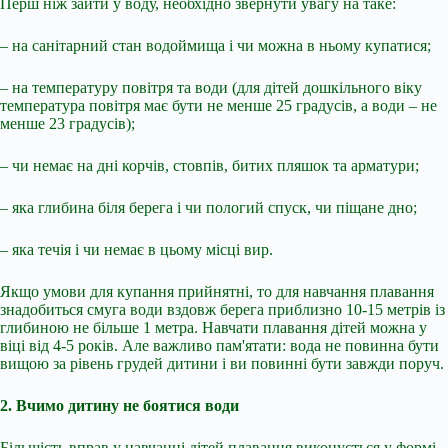
Перш ніж зайти у воду, необхідно звернути увагу на таке:
– на санітарний стан водоймища і чи можна в ньому купатися;
– на температуру повітря та води (для дітей дошкільного віку
температура повітря має бути не менше 25 градусів, а води – не
менше 23 градусів);
– чи немає на дні корчів, стовпів, битих пляшок та арматури;
– яка глибина біля берега і чи пологий спуск, чи піщане дно;
– яка течія і чи немає в цьому місці вир.
Якщо умови для купання прийнятні, то для навчання плавання
знадобиться смуга води вздовж берега приблизно 10-15 метрів із
глибиною не більше 1 метра. Навчати плавання дітей можна у
віці від 4-5 років. Але важливо пам'ятати: вода не повинна бути
вищою за рівень грудей дитини і ви повинні бути завжди поруч.
2. Вчимо дитину не боятися води
Більшість вправ у навчанні дітей плавання виконується у формі