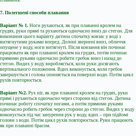
7. Полегшені способи плавання
Варіант № 1.
Ноги рухаються, як при плаванні кролем на
грудях, руки прямі та рухаються одночасно вниз до стегон. Для
виконання цього варіанту дитина спочатку ковзає у воді з
витягнутими руками вперед. Долоні звернені вниз, обличчя
опущене у воду, ноги витягнуті. Після ковзання він починає
працювати як при плаванні кролем на грудях, потім починає
прямими руками одночасно робити гребок вниз і назад до
стегон. Видих у воду виробляється, коли руки досягають
вертикального положення. Вдих виконується, коли гребок
завершується і голова опиняється на поверхні води. Потім цикл
рухів повторюється.
Варіант №2.
Рух ніг, як при плаванні кролем на грудях, руки
прямі і рухаються одночасно через сторони від стегон. Дитина
починає роботу спочатку ногами, а потім прямими руками
одночасно робить гребок через сторони до стегон. Видих у воду
виконується під час занурення рук у воду, вдих – при підйомі
голови з води. Потім цикл рухів повторюється. Руки працюють
як при плаванні брасом.