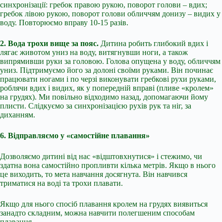
синхронізації: гребок правою рукою, поворот голови – вдих;
гребок лівою рукою, поворот голови обличчям донизу – видих у
воду. Повторюємо вправу 10-15 разів.
2. Вода трохи вище за пояс.
Дитина робить глибокий вдих і
лягає животом униз на воду, витягнувши ноги, а також
випрямивши руки за головою. Голова опущена у воду, обличчям
униз. Підтримуємо його за долоні своїми руками. Він починає
працювати ногами і по черзі виконувати гребкові рухи руками,
роблячи вдих і видих, як у попередній вправі (пливе «кролем»
на грудях). Ми повільно відходимо назад, допомагаючи йому
плисти. Слідкуємо за синхронізацією рухів рук та ніг, за
диханням.
6. Відправляємо у «самостійне плавання»
Дозволяємо дитині від нас «відштовхнутися» і стежимо, чи
здатна вона самостійно пропливти кілька метрів. Якщо в нього
це виходить, то мета навчання досягнута. Він навчився
триматися на воді та трохи плавати.
Якщо для нього спосіб плавання кролем на грудях виявиться
занадто складним, можна навчити полегшеним способам
плавання.