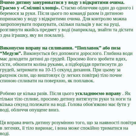
Вчимо дитину занурюватися у воду з відкритими очима.
Граємо у «Сміливі хлопці».
Стаємо обличчям один до одного і
беремося за руки. Після цього по команді разом із дитиною
поринаємо у воду з відкритими очима. Для контролю можна
запропонувати порахувати, скільки пальців у вас на руці,
розглянути якийсь предмет у воді (наприклад, знайти та дістати
з дна іграшку, яку ви поклали).
Виконуємо вправу на спливання. “Поплавок” або поза
“Медузи”.
Виконується без допомоги дорослого. Глибина води
має доходити дитині до грудей. Просимо його зробити вдих,
сісти, обхопити коліна руками, а підборіддя притиснути до
грудей, затримати на 10-15 секунд дихання. При цьому за
рахунок сили, що виштовхує (у легких повітря) тіло почне
спиною спливати на поверхню, як поплавок.
Робимо це кілька разів. Після цього
ускладнюємо вправу
. Як
тільки тіло спливе, просимо дитину витягнути руки та ноги та
кілька секунд полежати на воді. Голова обов'язково має бути у
воді, обличчя опущене вниз.
Ця вправа вчить дитину розумінню того, що за наявності повітря
в легенях, її тіло виринає, і вона може спокійно триматися на
воді.