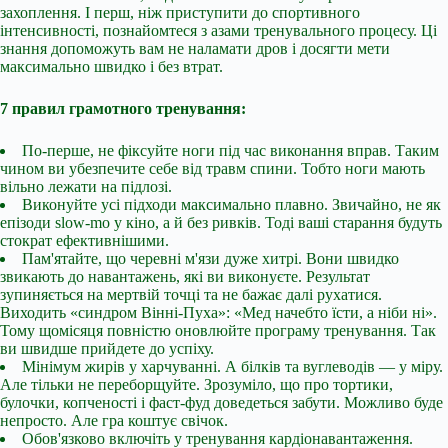
захоплення. І перш, ніж приступити до спортивного
інтенсивності, познайомтеся з азами тренувального процесу. Ці
знання допоможуть вам не наламати дров і досягти мети
максимально швидко і без втрат.
7 правил грамотного тренування:
По-перше, не фіксуйте ноги під час виконання вправ. Таким
чином ви убезпечите себе від травм спини. Тобто ноги мають
вільно лежати на підлозі.
Виконуйте усі підходи максимально плавно. Звичайно, не як
епізоди slow-mo у кіно, а й без ривків. Тоді ваші старання будуть
стократ ефективнішими.
Пам'ятайте, що черевні м'язи дуже хитрі. Вони швидко
звикають до навантажень, які ви виконуєте. Результат
зупиняється на мертвій точці та не бажає далі рухатися.
Виходить «синдром Вінні-Пуха»: «Мед начебто їсти, а ніби ні».
Тому щомісяця повністю оновлюйте програму тренування. Так
ви швидше прийдете до успіху.
Мінімум жирів у харчуванні. А білків та вуглеводів — у міру.
Але тільки не переборщуйте. Зрозуміло, що про тортики,
булочки, копченості і фаст-фуд доведеться забути. Можливо буде
непросто. Але гра коштує свічок.
Обов'язково включіть у тренування кардіонавантаження.