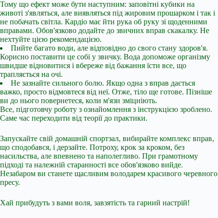
Тому що ефект може бути наступним: заповітні кубики на
животі з'являться, але виявляться під жировим прошарком і так і
не побачать світла. Кардіо має йти рука об руку зі щоденними
вправами. Обов'язково додайте до звичних вправ скакалку. Не
нехтуйте цією рекомендацією.
Пийте багато води, але відповідно до свого стану здоров'я.
Корисно поставити це собі у звичку. Вода допоможе організму
швидше відновитися і вбереже від бажання їсти все, що
трапляється на очі.
Не зазнайте сильного болю. Якщо одна з вправ дається
важко, просто відмовтеся від неї. Отже, тіло ще готове. Пізніше
ви до нього повернетеся, коли м'язи зміцніють.
Все, підготовчу роботу з ознайомлення з інструкцією зроблено.
Саме час переходити від теорії до практики.
Запускайте свій домашній спортзал, вибирайте комплекс вправ,
що сподобався, і дерзайте. Потроху, крок за кроком, без
насильства, але впевнено та наполегливо. При грамотному
підході та належній старанності все обов'язково вийде.
Незабаром ви станете щасливим володарем красивого черевного
пресу.
Хай прибудуть з вами воля, завзятість та гарний настрій!