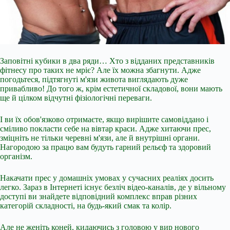
Заповітні кубики в два ряди… Хто з відданих представників
фітнесу про таких не мріє? Але їх можна збагнути. Адже
погодьтеся, підтягнуті м'язи живота виглядають дуже
привабливо! До того ж, крім естетичної складової, вони мають
ще й цілком відчутні фізіологічні переваги.
І ви їх обов'язково отримаєте, якщо вирішите самовіддано і
сміливо покласти себе на вівтар краси. Адже хитаючи прес,
зміцніть не тільки черевні м'язи, але й внутрішні органи.
Нагородою за працю вам будуть гарний
рельєф та здоровий
організм.
Накачати прес у домашніх умовах у сучасних реаліях досить
легко. Зараз в Інтернеті існує безліч відео-каналів, де у вільному
доступі ви знайдете відповідний комплекс вправ різних
категорій складності, на будь-який смак та колір.
Але не женіть коней, кидаючись з головою у вир нового