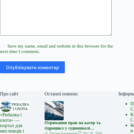
Save my name, email and website in this browser for the
next time I comment.
Опублікувати коментар
Про сайт
Останні новини
Інформ
П
С
К
«Рибалка і
С
охота» —
Отримання прав на катер та
К
портал для
гідроцикл у судношколі
и
мисливців і
«Либідь-А»: від теорії до
Дарина Горпиненко
Лип 28, 2026