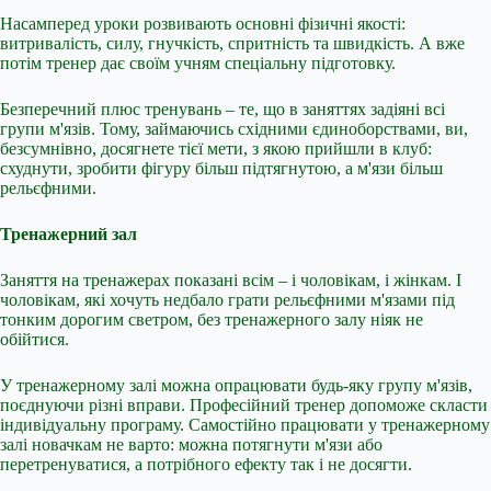
Насамперед уроки розвивають основні фізичні якості:
витривалість, силу, гнучкість, спритність та швидкість. А вже
потім тренер дає своїм учням спеціальну підготовку.
Безперечний плюс тренувань – те, що в заняттях задіяні всі
групи м'язів. Тому, займаючись східними єдиноборствами, ви,
безсумнівно, досягнете тієї мети, з якою прийшли в клуб:
схуднути, зробити фігуру більш підтягнутою, а м'язи більш
рельєфними.
Тренажерний зал
Заняття на тренажерах показані всім – і чоловікам, і жінкам. І
чоловікам, які хочуть недбало грати рельєфними м'язами під
тонким дорогим светром, без тренажерного залу ніяк не
обійтися.
У тренажерному залі можна опрацювати будь-яку групу м'язів,
поєднуючи різні вправи. Професійний тренер допоможе скласти
індивідуальну програму. Самостійно працювати у тренажерному
залі новачкам не варто: можна потягнути м'язи або
перетренуватися, а потрібного ефекту так і не досягти.