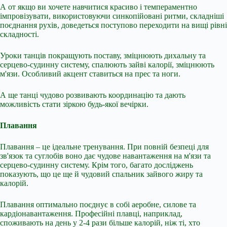
А от якщо ви хочете навчитися красиво і темпераментно
імпровізувати, використовуючи синкопійовані ритми, складніші
поєднання рухів, доведеться поступово переходити на вищі рівні
складності.
Уроки танців покращують поставу, зміцнюють дихальну та
серцево-судинну систему, спалюють зайві калорії, зміцнюють
м'язи. Особливий акцент ставиться на прес та ноги.
А ще танці чудово розвивають координацію та дають
можливість стати зіркою будь-якої вечірки.
Плавання
Плавання – це ідеальне тренування. При повній безпеці для
зв'язок та суглобів воно дає чудове навантаження на м'язи та
серцево-судинну систему. Крім того, багато досліджень
показують, що це ще й чудовий спальник зайвого жиру та
калорій.
Плавання оптимально поєднує в собі аеробне, силове та
кардіонавантаження. Професійні плавці, наприклад,
споживають на день у 2-4 рази більше калорій, ніж ті, хто