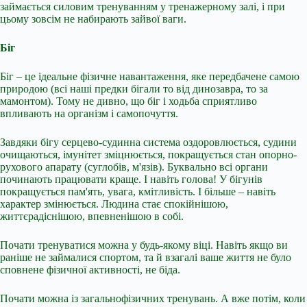
займається силовим тренуванням у тренажерному залі, і при
цьому зовсім не набирають зайвої ваги.
Біг
Біг – це ідеальне фізичне навантаження, яке передбачене самою
природою (всі наші предки бігали то від динозавра, то за
мамонтом). Тому не дивно, що біг і ходьба сприятливо
впливають на організм і самопочуття.
Завдяки бігу серцево-судинна система оздоровлюється, судини
очищаються, імунітет зміцнюється, покращується стан опорно-
рухового апарату (суглобів, м'язів). Буквально всі органи
починають працювати краще. І навіть голова! У бігунів
покращується пам'ять, увага, кмітливість. І більше – навіть
характер змінюється. Людина стає спокійнішою,
життєрадіснішою, впевненішою в собі.
Почати тренуватися можна у будь-якому віці. Навіть якщо ви
раніше не займалися спортом, та й взагалі ваше життя не було
сповнене фізичної активності, не біда.
Почати можна із загальнофізичних тренувань. А вже потім, коли