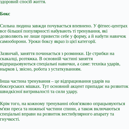
здоровий спосіб життя.
Бокс
Сильна людина завжди почувається впевнено. У фітнес-центрах
все більшої популярності набувають ті тренування, які
дозволяють не лише привести себе у форму, а й набути навичок
самооборони. Уроки боксу якраз із цієї категорії.
Зазвичай, заняття починається з розминки. Це стрибки на
скакалці, розтяжка. В основній частині заняття
відпрацьовуються спеціальні навички, а саме: техніка ударів,
нырков і, звісно, робота з устаткуванням.
Інша частина тренування – це відпрацювання ударів на
боксерських мішках. Тут основний акцент припадає на розвиток
швидкісної витривалості та сили удару.
Крім того, на кожному тренуванні обов'язково опрацьовуються
м'язи преса та нижньої частини спини, а також включаються
спеціальні вправи на розвиток вестибулярного апарату та
гнучкості.