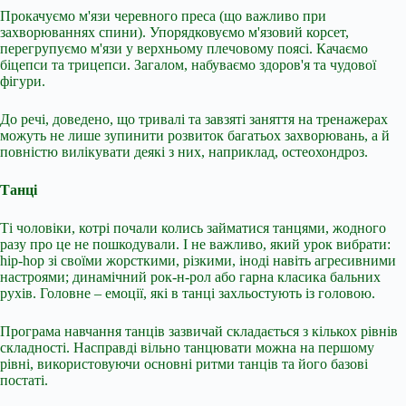
Прокачуємо м'язи черевного преса (що важливо при
захворюваннях спини). Упорядковуємо м'язовий корсет,
перегрупуємо м'язи у верхньому плечовому поясі. Качаємо
біцепси та трицепси. Загалом, набуваємо здоров'я та чудової
фігури.
До речі, доведено, що тривалі та завзяті заняття на тренажерах
можуть не лише зупинити розвиток багатьох захворювань, а й
повністю вилікувати деякі з них, наприклад, остеохондроз.
Танці
Ті чоловіки, котрі почали колись займатися танцями, жодного
разу про це не пошкодували. І не важливо, який урок вибрати:
hip-hop зі своїми жорсткими, різкими, іноді навіть агресивними
настроями; динамічний рок-н-рол або гарна класика бальних
рухів. Головне – емоції, які в танці захльостують із головою.
Програма навчання танців зазвичай складається з кількох рівнів
складності. Насправді вільно танцювати можна на першому
рівні, використовуючи основні ритми танців та його базові
постаті.