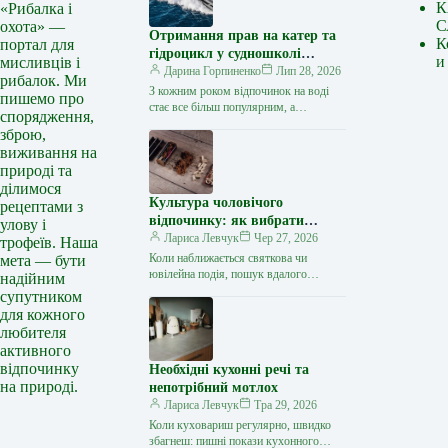
К
«Рибалка і
С
охота» —
Отримання прав на катер та
К
портал для
гідроцикл у судношколі
и
мисливців і
«Либідь-А»: від теорії до
Дарина Горпиненко
Лип 28, 2026
рибалок. Ми
іспиту
З кожним роком відпочинок на воді
пишемо про
стає все більш популярним, а
спорядження,
керування катером, моторним човном
зброю,
чи гідроциклом відкриває нові
виживання на
горизонти…
природі та
ділимося
Культура чоловічого
рецептами з
відпочинку: як вибрати
улову і
стильний та корисний
Лариса Левчук
Чер 27, 2026
трофеїв. Наша
подарунок
Коли наближається святкова чи
мета — бути
ювілейна подія, пошук вдалого
надійним
презенту для колеги, друга або
супутником
близької людини нерідко
для кожного
перетворюється на складне завдання.
любителя
…
активного
відпочинку
Необхідні кухонні речі та
на природі.
непотрібний мотлох
Лариса Левчук
Тра 29, 2026
Коли куховариш регулярно, швидко
збагнеш: пишні покази кухонного