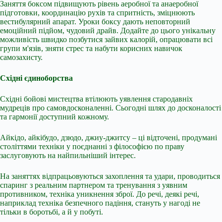
Заняття боксом підвищують рівень аеробної та анаеробної
підготовки, координацію рухів та спритність, зміцнюють
вестибулярний апарат. Уроки боксу дають неповторний
емоційний підйом, чудовий драйв. Додайте до цього унікальну
можливість швидко позбутися зайвих калорій, опрацювати всі
групи м'язів, зняти стрес та набути корисних навичок
самозахисту.
Східні єдиноборства
Східні бойові мистецтва втілюють уявлення стародавніх
мудреців про самовдосконаленні. Сьогодні шлях до досконалості
та гармонії доступний кожному.
Айкідо, айкібудо, дзюдо, джиу-джитсу – ці відточені, продумані
століттями техніки у поєднанні з філософією по праву
заслуговують на найпильніший інтерес.
На заняттях відпрацьовуються захоплення та удари, проводиться
спаринг з реальним партнером та тренування з уявним
противником, техніка уникнення зброї. До речі, деякі речі,
наприклад техніка безпечного падіння, стануть у нагоді не
тільки в боротьбі, а й у побуті.