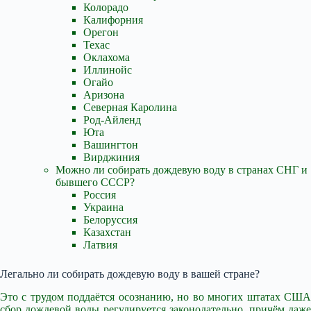
Колорадо
Калифорния
Орегон
Техас
Оклахома
Иллинойс
Огайо
Аризона
Северная Каролина
Род-Айленд
Юта
Вашингтон
Вирджиния
Можно ли собирать дождевую воду в странах СНГ и
бывшего СССР?
Россия
Украина
Белоруссия
Казахстан
Латвия
Легально ли собирать дождевую воду в вашей стране?
Это с трудом поддаётся осознанию, но во многих штатах США
сбор дождевой воды регулируется законодательно, причём даже