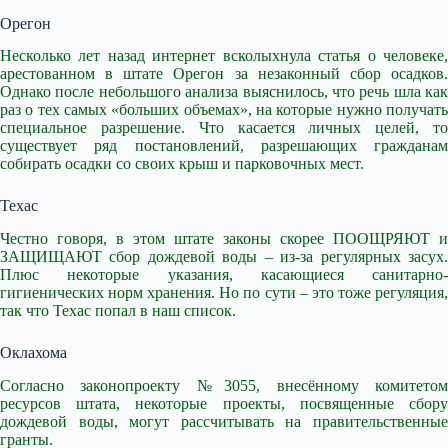
Орегон
Несколько лет назад интернет всколыхнула статья о человеке,
арестованном в штате Орегон за незаконный сбор осадков.
Однако после небольшого анализа выяснилось, что речь шла как
раз о тех самых «больших объемах», на которые нужно получать
специальное разрешение. Что касается личных целей, то
существует ряд постановлений, разрешающих гражданам
собирать осадки со своих крыш и парковочных мест.
Техас
Честно говоря, в этом штате законы скорее ПООЩРЯЮТ и
ЗАЩИЩАЮТ сбор дождевой воды – из-за регулярных засух.
Плюс некоторые указания, касающиеся санитарно-
гигиенических норм хранения. Но по сути – это тоже регуляция,
так что Техас попал в наш список.
Оклахома
Согласно законопроекту №3055, внесённому комитетом
ресурсов штата, некоторые проекты, посвященные сбору
дождевой воды, могут рассчитывать на правительственные
гранты.