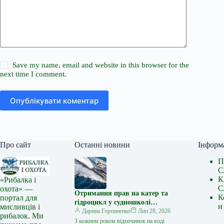
Save my name, email and website in this browser for the
next time I comment.
Опублікувати коментар
Про сайт
Останні новини
Інформ
П
С
К
«Рибалка і
С
охота» —
Отримання прав на катер та
К
портал для
гідроцикл у судношколі
и
мисливців і
«Либідь-А»: від теорії до
Дарина Горпиненко
Лип 28, 2026
рибалок. Ми
іспиту
З кожним роком відпочинок на воді