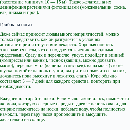
(расстояние минимум 10 — 15 м). Также желательна их
дезинфекция растениями фитонцидами (можжевельник, сосна,
ель, пижма и проч).
Грибок на ногах
Даже сейчас приносит людям много неприятностей, можно
только представить, как он разгуляется в условиях
антисанитарии и отсутствии лекарств. Хорошая новость
заключается в том, что он поддается лечению народными
средствами. Сразу их и перечислю: уксус, подойдет и винный
(компрессы или ванны), чеснок (кашица, можно добавить
масло), перечная мята (кашица из листьев), ваша моча (это не
шутка! помойте на ночь ступни, вытрите и помочитесь на них,
дождитесь пока высохнут и ложитесь спать). Курс обычно
составляет 5 — 7 дней для каждого средства, повторить при
необходимости.
Ежедневно стирайте носки. Если мыло закончилось, поможет та
же моча, которую северные народы издревле использовали для
стирки: помочитесь на носки, добавьте воду, чтобы полностью
намокли, через пару часов прополощите и высушите,
желательно на солнце.