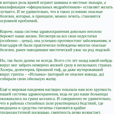
в которых роль врачей играют шаманы и местные знахари, а
квалификация «официальных медработников» оставляет желать
лучшего. И не удивительно, что в таких условиях опасные
болезни, которые, в принципе, можно лечить, становятся
огромной проблемой.
Короче, наша система здравоохранения довольно неплохо
бережет наши жизни. Несмотря на все свои недостатки
(особенно – цены), она успешно противостоит заболеваниям, и
благодаря ей были практически побеждены многие опасные
болезни, ранее наводившие мистический ужас на род людской.
Но, так было далеко не всегда. Всего сто лет назад какой-нибудь
вирус мог забрать немерено жизней сразу в нескольких странах.
Холера, дизентерия, брюшной тиф, да даже мутировавший
вирус гриппа – «Испанка» (который не опаснее ковида, да)
собирали свою обильную жатву.
Ещё и мировая пандемия наглядно показала нам всю хрупкость
нашей системы здравоохранения, ведь не раз наши больницы
оказывались на грани коллапса. И совершенно не удивительно,
что в районах стихийных (или рукотворных) бедствий, где
медицина и средства гигиены становятся крайне
труднодоступной роскошью, смертность резко возрастает.