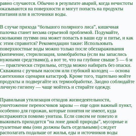
равно случаются. Обычно в результате аварий, когда нечистоты
оказываются на поверхности и могут попасть на продукты
питания или в источники воды.
В случае прихода “большого полярного лиса”, кишечная
палочка станет весьма серьезной проблемой. Подумайте,
сколькими путями она может попасть в ваши еду и питье, и как
с этим справится? Рекомендации такие: Использовать
поверхностные воды можно только после обеззараживания
(кипячение, стерилизация, химобработка (если вы запаслись
нужными средствами)), а вот те, что на глубине свыше 5 — 6 м
— практически стерильны, оттуда можно набирать без опаски.
Скважина с ручным насосом или глубокий колодец — основа
сантехники сценария катастроф. Кроме того, тщательно мойте
продукты и подвергайте их термообработке. Заодно соблюдайте
личную гигиену — чаще мойтесь и стирайте одежду.
Правильная утилизация отходов жизнедеятельности,
уничтожение переносчиков заразы — еще один важный пункт,
особенно для горожан, которые понятия не имеют, куда
испражнятся помимо унитаза. Если совсем не повезло и
выживать приходится “на лоне дикой природы”, мусорные и
туалетные ямы (они должны быть отдельными) следует
располагать подальше от жилья, еды и источников воды