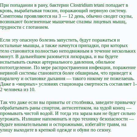
При попадании в рану, бактерии Clostridium tetani попадает в
кровь, вырабатывая токсин, поражающий нервную систему.
Симптомы проявляются на 3 — 12 день, обычно сводит скулы,
возникают болезненные мышечные спазмы лицевых мышц,
трудности с глотанием.
Если эту опасную болезнь запустить, будут поражаться и
остальные мышцы, а также начнутся припадки, при которых
тело становится полностью неподвижным в течение нескольких
минут. В дальнейшем разовьется лихорадка, и вы будете
испытывать скачки артериального давления, обильное
потоотделение. По мере распространения инфекции, поражение
нервной системы становится более обширным, что приведет к
параличу и остановке дыхания — такого никому не пожелаешь.
Даже в «мирных» условиях стационара смертность составляет 1-
2 человека из 10.
Так что даже если вы привиты от столбняка, заведите привычку
обрабатывать раны спиртом, антисептиком, на худой конец —
промывать чистой водой. И тогда эта зараза вам не будет сильно
угрожать. Излишне напоминать и про технику безопасности —
будьте внимательными и осторожными, избегайте травм, на
улицу выходите в крепкой одежде и обуви по сезону.