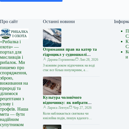
Про сайт
Останні новини
Інформ
П
С
К
«Рибалка і
С
охота» —
Отримання прав на катер та
К
портал для
гідроцикл у судношколі
и
мисливців і
«Либідь-А»: від теорії до
Дарина Горпиненко
Лип 28, 2026
рибалок. Ми
іспиту
З кожним роком відпочинок на воді
пишемо про
стає все більш популярним, а
спорядження,
керування катером, моторним човном
зброю,
чи гідроциклом відкриває нові
виживання на
горизонти…
природі та
ділимося
Культура чоловічого
рецептами з
відпочинку: як вибрати
улову і
стильний та корисний
Лариса Левчук
Чер 27, 2026
трофеїв. Наша
подарунок
Коли наближається святкова чи
мета — бути
ювілейна подія, пошук вдалого
надійним
презенту для колеги, друга або
супутником
близької людини нерідко