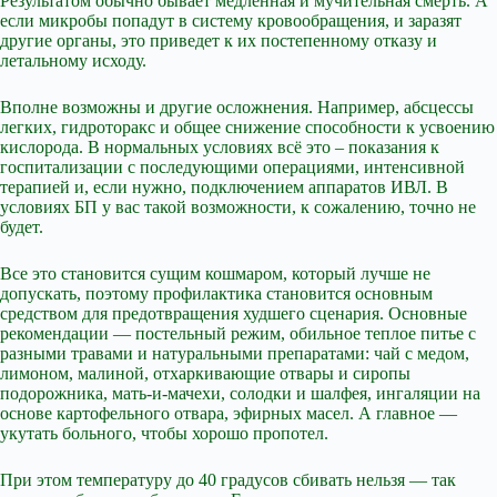
Результатом обычно бывает медленная и мучительная смерть. А
если микробы попадут в систему кровообращения, и заразят
другие органы, это приведет к их постепенному отказу и
летальному исходу.
Вполне возможны и другие осложнения. Например, абсцессы
легких, гидроторакс и общее снижение способности к усвоению
кислорода. В нормальных условиях всё это – показания к
госпитализации с последующими операциями, интенсивной
терапией и, если нужно, подключением аппаратов ИВЛ. В
условиях БП у вас такой возможности, к сожалению, точно не
будет.
Все это становится сущим кошмаром, который лучше не
допускать, поэтому профилактика становится основным
средством для предотвращения худшего сценария. Основные
рекомендации — постельный режим, обильное теплое питье с
разными травами и натуральными препаратами: чай с медом,
лимоном, малиной, отхаркивающие отвары и сиропы
подорожника, мать-и-мачехи, солодки и шалфея, ингаляции на
основе картофельного отвара, эфирных масел. А главное —
укутать больного, чтобы хорошо пропотел.
При этом температуру до 40 градусов сбивать нельзя — так