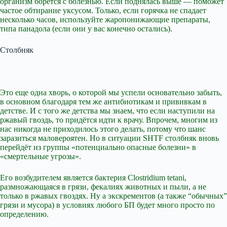
организм борется с болезнью. Если поднялась выше — поможет
частое обтирание уксусом. Только, если горячка не спадает
несколько часов, используйте жаропонижающие препараты,
типа панадола (если они у вас конечно остались).
Столбняк
Это еще одна хворь, о которой мы успели основательно забыть,
в основном благодаря тем же антибиотикам и прививкам в
детстве. И с того же детства мы знаем, что если наступили на
ржавый гвоздь, то придётся идти к врачу. Впрочем, многим из
нас никогда не приходилось этого делать, потому что шанс
заразиться маловероятен. Но в ситуации SHTF столбняк вновь
перейдёт из группы «потенциально опасные болезни» в
«смертельные угрозы».
Его возбудителем является бактерия Clostridium tetani,
размножающаяся в грязи, фекалиях животных и пыли, а не
только в ржавых гвоздях. Ну а экскрементов (а также “обычных”
грязи и мусора) в условиях любого БП будет много просто по
определению.