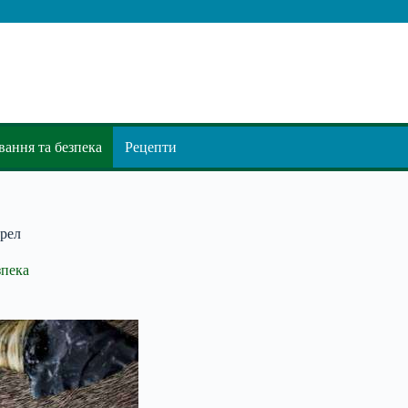
ання та безпека
Рецепти
трел
зпека