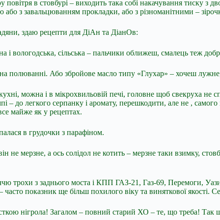
овітря в стовбурі – виходить така собі накачування тиску з двох с
ою або з завальцюванням прокладки, або з різноманітними – зіро
адяни, здаю рецепти для ДіАн та ДіанОв:
а і вологодська, сільська – пальчики оближеш, смалець теж добре 
на полюванні. Або збройове масло типу «Глухар» – хочеш лужне,
кухні, можна і в мікрохвильовій печі, головне щоб свекруха не с
пі – до легкого серпанку і аромату, перешкодити, але не , самого
все майже як у рецептах.
палася в грудочки з парафіном.
 не мерзне, а ось солідол не котить – мерзне таки взимку, стовб
чю трохи з заднього моста і КПП ГАЗ-21, Газ-69, Перемоги, Уазика,
 – часто показник ще більш похилого віку та виняткової якості. Се
часткою нігрола! Загалом – повний старий ХО – те, що треба! Та