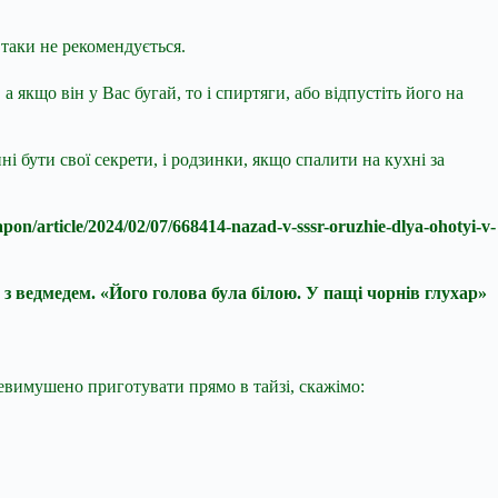
 таки не рекомендується.
а якщо він у Вас бугай, то і спиртяги, або відпустіть його на
ні бути свої секрети, і родзинки, якщо спалити на кухні за
pon/article/2024/02/07/668414-nazad-v-sssr-oruzhie-dlya-ohotyi-v-
 з ведмедем. «Його голова була білою. У пащі чорнів глухар»
 невимушено приготувати прямо в тайзі, скажімо: