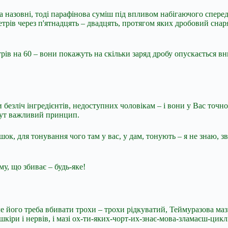
 назовні, тоді парафінова суміш під впливом набігаючого спереду
етрів через п'ятнадцять – двадцять, протягом яких дробовий снар
ів на 60 – вони покажуть на скільки заряд дробу опускається вни
безліч інгредієнтів, недоступних чоловікам – і вони у Вас точно є
 Тут важливий принцип.
ршок, для тонування чого там у вас, у дам, тонують – я не знаю, з
у, що збиває – будь-яке!
е його треба вбивати трохи – трохи рідкуватий, Теймуразова мазь, 
іри і нервів, і мазі ох-ти-яких-чорт-их-знає-мова-зламаєш-циклі