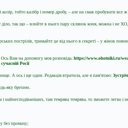
колір, тобто калібр і номер дробу, – але на смак пробувати все ж
 діло, так що – влийте в нього пару склянок коня, можна і не ХО, 
ських пострілів, тримайте це від нього в секреті – у жінок повин
е. Ось Вам на допомогу моя розповідь:
https://www.ohotniki.ru/wea
сучасній Росії
звище. А ось і ще один. Редакція втратила, але я пам'ятаю:
Зустріч
будь-яку брехню.
сом і найнесподіваніших, там темрява темрява, то зможете легко і
у без промаху;