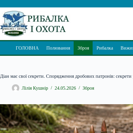
Перейти
до
вмісту
ГОЛОВНА
Полювання
Зброя
Рибалка
Вижив
Діан має свої секрети. Спорядження дробових патронів: секрети
Лілія Кушнір
24.05.2026
Зброя