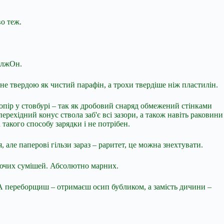
во теж.
должОн.
не твердою як чистий парафін, а трохи твердіше ніж пластилін.
 опір у стовбурі – так як дробовий снаряд обмежений стінками
ерехідний конус ствола заб'є всі зазори, а також навіть раковини
 такого способу зарядки і не потрібен.
 але паперові гільзи зараз – раритет, це можна знехтувати.
фуючих сумішей. Абсолютно марних.
! А переборщиш – отримаєш осип бубликом, а замість дичини –