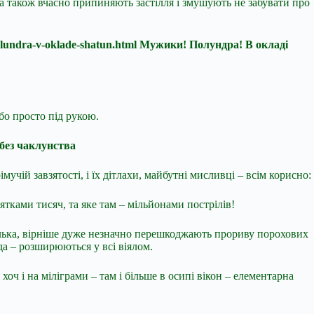
а також вчасно припиняють застілля і змушують не забувати про
i-polundra-v-oklade-shatun.html Мужики! Полундра! В окладі
бо просто під рукою.
 без чаклунства
імучій завзятості, і їх дітлахи, майбутні мисливці – всім корисно:
тками тисяч, та яке там – мільйонами пострілів!
кілька, вірніше дуже незначно перешкоджають прориву порохових
да – розширюються у всі віялом.
 хоч і на міліграми – там і більше в осипі вікон – елементарна