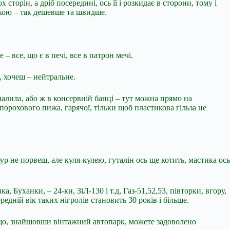
торін, а дріб посередині, ось її і розкидає в сторони, тому і
чкою – так дешевше та швидше.
– все, що є в печі, все в патрон мечі.
 хочеш – нейтральне.
палила, або ж в консервній банці – тут можна прямо на
 порохового пижа, гарячої, тільки щоб пластикова гільза не
ур не порвеш, але куля-кулею, гуталін ось ще котить, мастика ось
 Буханки, – 24-ки, ЗіЛ-130 і т.д, Газ-51,52,53, півторки, вгору,
редній вік таких нігролів становить 30 років і більше.
к що, знайшовши вінтажний автопарк, можете задоволено