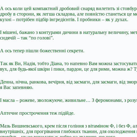
А ось коли цей компактний дробовий снаряд вилетить зі стовбура
дробу в сторони, як легша складова, але повністю станеться це м
кухні – потрібен підбір інгредієнтів. І пробники – як у духах.
І мішені, бажано з контурами дичини в натуральну величину, метр
сидячій – так “по голові”.
А ось тепер пішли божественні секрети.
Так як Ви, Надія, тобто Діана, то напевно Вам можна застосувати 
вух, для будь-якої шкіри і пики, пардон, це для рими, можна ж?
Денна, нічна, ранкова, вечірня, від засмаги, для засмаги, від змо
я Вас запевняю.
І масла – рожеве, зволожуюче, живильне… З феромонами, з розум
Аптечне прострочення теж підійде.
Мазь Вишневського, крем після гоління з вітаміном Ф, і без Ф, ал
внутрішніх, для прогрівання глибоких тканин, для охолодження шк
стовбур – ну не викидати ж добро на звалище, ще чого.