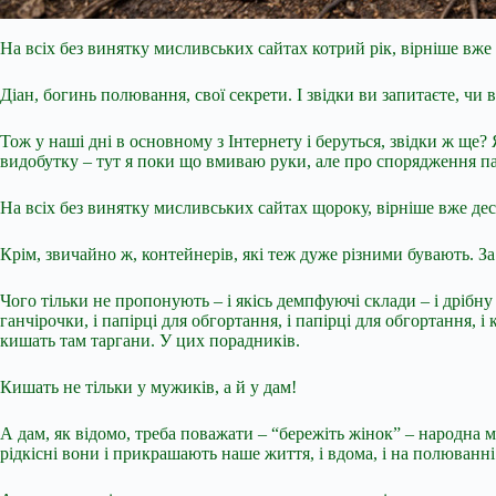
На всіх без винятку мисливських сайтах котрий рік, вірніше вже
Діан, богинь полювання, свої секрети. І звідки ви запитаєте, чи 
Тож у наші дні в основному з Інтернету і беруться, звідки ж ще
видобутку – тут я поки що вмиваю руки, але про спорядження пат
На всіх без винятку мисливських сайтах щороку, вірніше вже дес
Крім, звичайно ж, контейнерів, які теж дуже різними бувають. За я
Чого тільки не пропонують – і якісь демпфуючі склади – і дрібну 
ганчірочки, і папірці для обгортання, і папірці для обгортання, і
кишать там таргани. У цих порадників.
Кишать не тільки у мужиків, а й у дам!
А дам, як відомо, треба поважати – “бережіть жінок” – народна му
рідкісні вони і прикрашають наше життя, і вдома, і на полюванні