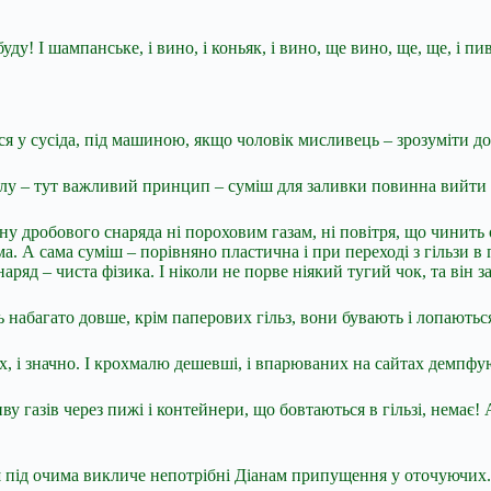
у! І шампанське, і вино, і коньяк, і вино, ще вино, ще, ще, і пи
ялася у сусіда, під машиною, якщо чоловік мисливець – зрозуміти 
ролу – тут важливий принцип – суміш для заливки повинна вийти 
ину дробового снаряда ні пороховим газам, ні повітря, що чинить
. А сама суміш – порівняно пластична і при переході з гільзи в п
ряд – чиста фізика. І ніколи не порве ніякий тугий чок, та він за
 набагато довше, крім паперових гільз, вони бувають і лопаються,
ох, і значно. І крохмалю дешевші, і впарюваних на сайтах демп
у газів через пижі і контейнери, що бовтаються в гільзі, немає
нш під очима викличе непотрібні Діанам припущення у оточуючих.