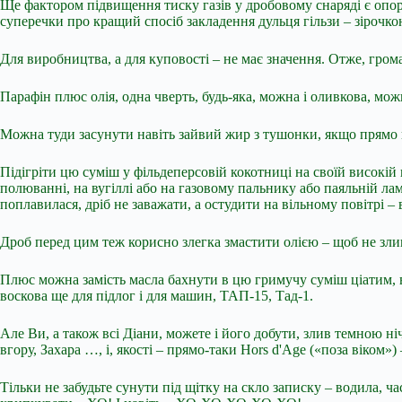
Ще фактором підвищення тиску газів у дробовому снаряді є опору п
суперечки про кращий спосіб закладення дульця гільзи – зірочк
Для виробництва, а для куповості – не має значення. Отже, гром
Парафін плюс олія, одна чверть, будь-яка, можна і оливкова, можн
Можна туди засунути навіть зайвий жир з тушонки, якщо прямо 
Підігріти цю суміш у фільдеперсовій кокотниці на своїй високій 
полюванні, на вугіллі або на газовому пальнику або паяльній лам
поплавилася, дріб не заважати, а остудити на вільному повітрі – 
Дроб перед цим теж корисно злегка змастити олією – щоб не зли
Плюс можна замість масла бахнути в цю гримучу суміш ціатим, він
воскова ще для підлог і для машин, ТАП-15, Тад-1.
Але Ви, а також всі Діани, можете і його добути, злив темною ніч
вгору, Захара …, і, якості – прямо-таки Hors d'Age («поза віком»)
Тільки не забудьте сунути під щітку на скло записку – водила, 