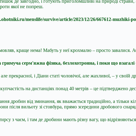
ишок де завгодно, і готують приголомшливі на природі страви, 
проти якої не попреш.
.ohotniki.ru/menslife/survive/article/2023/12/26/667612-muzhik
, мовляв, краще нема! Мабуть у неї крохмалю – просто завалися. А
 гримуча серм'яжна фізика, безлохотронна, і поки що взагалі
ле прекрасної, і Діани статі чоловічої, але жахливої, – у своїй др
пчастість на дистанціях понад 40 метрів – це підтверджено деся
ання дробин від зминання, як вважається традиційно, а тільки 
орони після вильоту зі стовбура, прямо зсередини дробового снаря
 тирсу з чаєм, і там де дробини мають різну вагу, що відрізняються