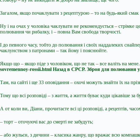
Загалом, якщо почаклувати з рецептурою – то на будь-який смак і 
Ну і на очах у чоловіка чаклувати не рекомендується – стрімке це
полювання чи рибалку, і – повна Вам свобода творчості.
І до певного часу, тобто до полювання і своїх наддалеких снайпер
чаклунством з патронами – так йому і пояснюйте.
Якщо що – якщо піде з чоловіком, що не так – все валіть на мен
sovremennoy-rossii.html Назад в СРСР. Зброя для полювання у 
Там, на сайті і ще 33 оповідання – охочі можуть знайти їх на прі
Тому що всі розповіді – з життя, а життя буває куди цікавіше за 
А от коли ви, Діани, прочитаєте всі ці розповіді, а рецептів, ча
– торт – оточуючі вас до смерті не забудуть;
– або жульєн, з дичини – класика жанру, що вражає всю компашк