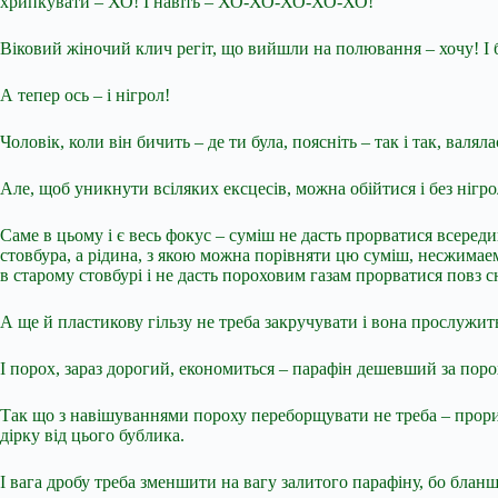
хрипкувати – ХО! І навіть – ХО-ХО-ХО-ХО-ХО!
Віковий жіночий клич регіт, що вийшли на полювання – хочу! І буд
А тепер ось – і нігрол!
Чоловік, коли він бичить – де ти була, поясніть – так і так, вал
Але, щоб уникнути всіляких ексцесів, можна обійтися і без ніг
Саме в цьому і є весь фокус – суміш не дасть прорватися всеред
стовбура, а рідина, з якою можна порівняти цю суміш, несжимаема
в старому стовбурі і не дасть пороховим газам прорватися повз сна
А ще й пластикову гільзу не треба закручувати і вона прослужить
І порох, зараз дорогий, економиться – парафін дешевший за пор
Так що з навішуваннями пороху переборщувати не треба – прорив
дірку від цього бублика.
І вага дробу треба зменшити на вагу залитого парафіну, бо бла