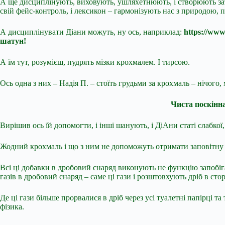
А ще дисциплінують, виховують, ушляхетнюють, і створюють зат
свій фейс-контроль, і лексикон – гармонізують нас з природою, 
А дисциплінувати Діани можуть, ну ось, наприклад:
https://www
шатун!
А їм тут, розумієш, пудрять мізки крохмалем. І тирсою.
Ось одна з них – Надія П. – стоїть грудьми за крохмаль – нічого
Чиста поскінна
Вирішив ось їй допомогти, і інші шанують, і ДіАни статі слабкої, а
Жодний крохмаль і що з ним не допоможуть отримати заповітну ку
Всі ці добавки в дробовий снаряд виконують не функцію запобіг
газів в дробовий снаряд – саме ці гази і розштовхують дріб в ст
Де ці гази більше прорвалися в дріб через усі туалетні папірці та
фізика.