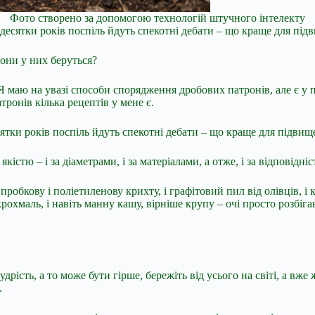
Фото створено за допомогою технологій штучного інтелекту
 десятки років поспіль йдуть спекотні дебати – що краще для під
вони у них беруться?
? Я маю на увазі способи спорядження дробових патронів, але є у
ронів кілька рецептів у мене є.
ятки років поспіль йдуть спекотні дебати – що краще для підвище
кістю – і за діаметрами, і за матеріалами, а отже, і за відповідн
пробкову і поліетиленову крихту, і графітовий пил від олівців, і 
 крохмаль, і навіть манну кашу, вірніше крупу – очі просто розбіг
дрість, а то може бути гірше, бережіть від усього на світі, а вже
.