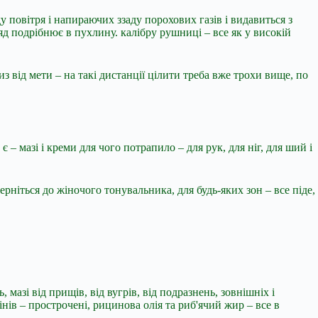
 повітря і напираючих ззаду порохових газів і видавиться з
яд подрібнює в пухлину. калібру рушниці – все як у високій
з від мети – на такі дистанції цілити треба вже трохи вище, по
 – мазі і креми для чого потрапило – для рук, для ніг, для ший і
верніться до жіночого тонувальника, для будь-яких зон – все піде,
мазі від прищів, від вугрів, від подразнень, зовнішніх і
нів – прострочені, рицинова олія та риб'ячий жир – все в