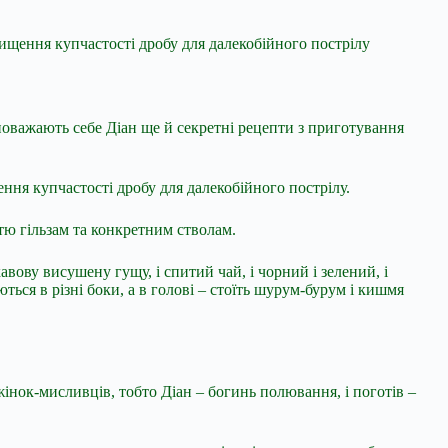
вищення купчастості дробу для далекобійного пострілу
 поважають себе Діан ще й секретні рецепти з приготування
ння купчастості дробу для далекобійного пострілу.
істю гільзам та конкретним стволам.
кавову висушену гущу, і спитий чай, і чорний і зелений, і
аються в різні боки, а в голові – стоїть шурум-бурум і кишмя
 жінок-мисливців, тобто Діан – богинь полювання, і поготів –