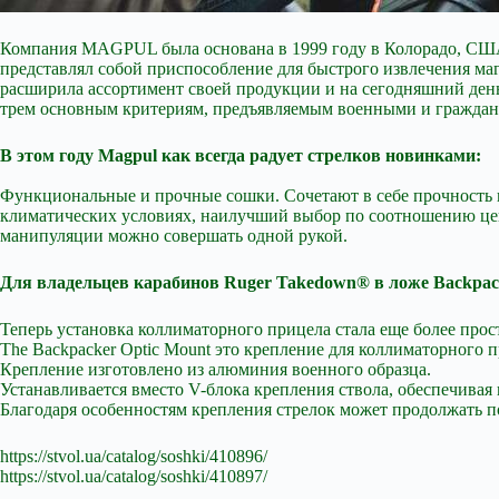
Компания MAGPUL была основана в 1999 году в Колорадо, США, н
представлял собой приспособление для быстрого извлечения ма
расширила ассортимент своей продукции и на сегодняшний ден
трем основным критериям, предъявляемым военными и гражданс
В этом году Magpul как всегда радует стрелков новинками:
Функциональные и прочные сошки. Сочетают в себе прочность 
климатических условиях, наилучший выбор по соотношению цена
манипуляции можно совершать одной рукой.
Для владельцев карабинов Ruger Takedown® в ложе Backpack
Теперь установка коллиматорного прицела стала еще более прос
The Backpacker Optic Mount это крепление для коллиматорного 
Крепление изготовлено из алюминия военного образца.
Устанавливается вместо V-блока крепления ствола, обеспечива
Благодаря особенностям крепления стрелок может продолжать 
https://stvol.ua/catalog/soshki/410896/
https://stvol.ua/catalog/soshki/410897/