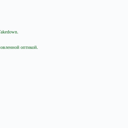
Takedown.
новленной оптикой.