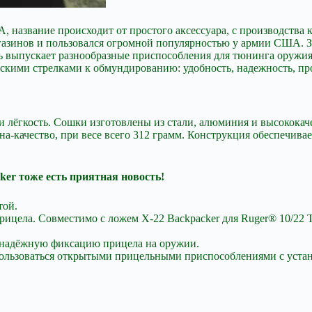
азвание происходит от простого аксессуара, с производства ко
газинов и пользовался огромной
популярностью у армии США. З
ь выпускает разнообразные приспособления для тюнинга оружи
кими стрелками к обмундированию: удобность, надежность, про
и лёгкость. Сошки изготовлены из стали, алюминия и высокока
-качество, при весе всего 312 грамм. Конструкция обеспечива
er тоже есть приятная новость!
той.
прицела. Совместимо с ложем X-22 Backpacker для Ruger® 10/22 
я надёжную фиксацию прицела на оружии.
пользоваться открытыми прицельными приспособлениями с уста