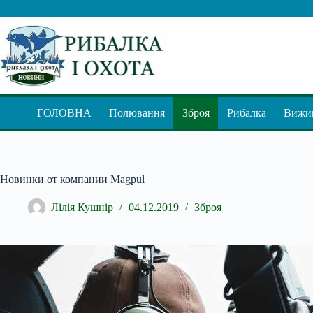
Перейти
до
вмісту
ГОЛОВНА
Полювання
Зброя
Рибалка
Вижив
Новинки от компании Magpul
Лілія Кушнір
04.12.2019
Зброя