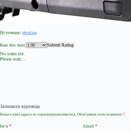
Источник:
stvol.ua
Submit Rating
Rate this item:
No votes yet.
Please wait…
Залишити відповідь
Ваша e-mail адреса не оприлюднюватиметься.
Обов’язкові поля позначені
*
Ім’я
*
Email
*