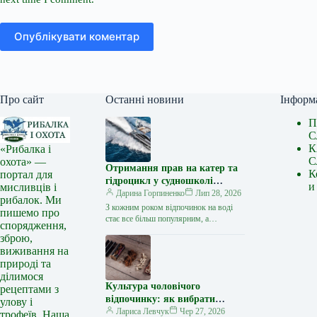
Опублікувати коментар
Про сайт
Останні новини
Інформ
П
С
К
«Рибалка і
С
охота» —
Отримання прав на катер та
К
портал для
гідроцикл у судношколі
и
мисливців і
«Либідь-А»: від теорії до
Дарина Горпиненко
Лип 28, 2026
рибалок. Ми
іспиту
З кожним роком відпочинок на воді
пишемо про
стає все більш популярним, а
спорядження,
керування катером, моторним човном
зброю,
чи гідроциклом відкриває нові
виживання на
горизонти…
природі та
ділимося
Культура чоловічого
рецептами з
відпочинку: як вибрати
улову і
стильний та корисний
Лариса Левчук
Чер 27, 2026
трофеїв. Наша