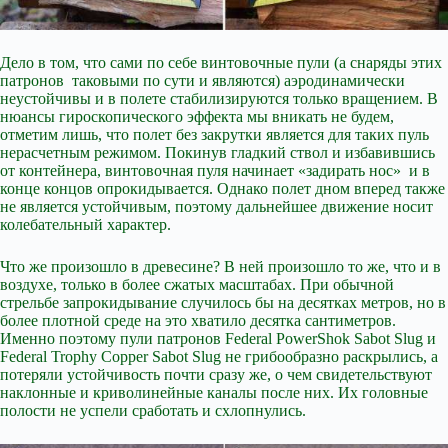
Дело в том, что сами по себе винтовочные пули (а снаряды этих
патронов таковыми по сути и являются) аэродинамически
неустойчивы и в полете стабилизируются только вращением. В
нюансы гироскопического эффекта мы вникать не будем,
отметим лишь, что полет без закрутки является для таких пуль
нерасчетным режимом. Покинув гладкий ствол и избавившись
от контейнера, винтовочная пуля начинает «задирать нос» и в
конце концов опрокидывается. Однако полет дном вперед также
не является устойчивым, поэтому дальнейшее движение носит
колебательный характер.
Что же произошло в древесине? В ней произошло то же, что и в
воздухе, только в более сжатых масштабах. При обычной
стрельбе запрокидывание случилось бы на десятках метров, но в
более плотной среде на это хватило десятка сантиметров.
Именно поэтому пули патронов Federal PowerShok Sabot Slug и
Federal Trophy Copper Sabot Slug не грибообразно раскрылись, а
потеряли устойчивость почти сразу же, о чем свидетельствуют
наклонные и криволинейные каналы после них. Их головные
полости не успели сработать и схлопнулись.