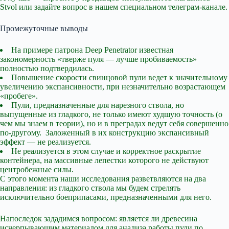
Stvol или задайте вопрос в нашем специальном телеграм-канале.
Промежуточные выводы
На примере патрона Deep Penetrator известная
закономерность «тверже пуля — лучше пробиваемость»
полностью подтвердилась.
Повышение скорости свинцовой пули ведет к значительному
увеличению экспансивности, при незначительно возрастающем
«пробеге».
Пули, предназначенные для нарезного ствола, но
выпущенные из гладкого, не только имеют худшую точность (о
чем мы знаем в теории), но и в преградах ведут себя совершенно
по-другому. Заложенный в их конструкцию экспансивный
эффект — не реализуется.
Не реализуется в этом случае и корректное раскрытие
контейнера, на массивные лепестки которого не действуют
центробежные силы.
С этого момента наши исследования разветвляются на два
направления: из гладкого ствола мы будем стрелять
исключительно боеприпасами, предназначенными для него.
Напоследок зададимся вопросом: является ли древесина
исчерпывающим материалом для анализа работы пули по