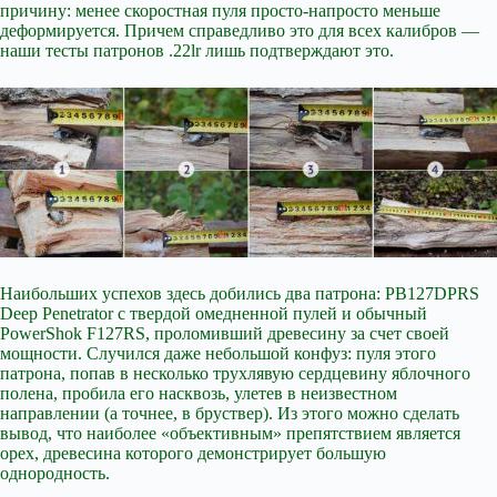
причину: менее скоростная пуля просто-напросто меньше
деформируется. Причем справедливо это для всех калибров —
наши тесты патронов .22lr лишь подтверждают это.
Наибольших успехов здесь добились два патрона: PB127DPRS
Deep Penetrator с твердой омедненной пулей и обычный
PowerShok F127RS, проломивший древесину за счет своей
мощности. Случился даже небольшой конфуз: пуля этого
патрона, попав в несколько трухлявую сердцевину яблочного
полена, пробила его насквозь, улетев в неизвестном
направлении (а точнее, в бруствер). Из этого можно сделать
вывод, что наиболее «объективным» препятствием является
орех, древесина которого демонстрирует большую
однородность.