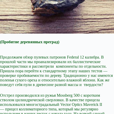
(Пробитие деревянных преград)
Продолжаем обзор пулевых патронов Federal 12 калибра. В
прошлой части мы проанализировали их баллистические
характеристики и рассмотрели компоненты по отдельности.
Пришла пора перейти к стандартному этапу наших тестов —
проверке
пробиваемости по дереву. Традиционно у нас имеются
поленья сухого ореха и относительно влажной яблони. Как же
поведут себя пули в древесине разной массы и твердости?
Отстрел производился из ружья Mossberg 500 с коротким
стволом цилиндрической сверловки. В качестве прицела
использовался многострадальный Vector Optics Maverick II
— прицел коллиматорного типа, который мы регулярно
используем в наших тестах с начала года. На всякий случай