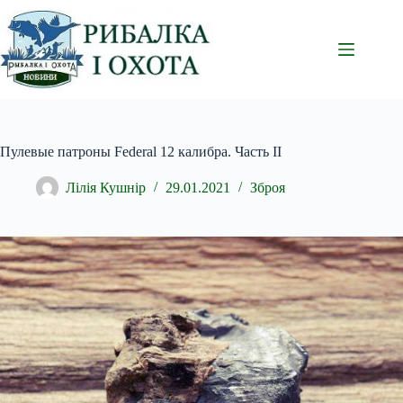
Перейти
до
вмісту
Пулевые патроны Federal 12 калибра. Часть II
Лілія Кушнір
29.01.2021
Зброя