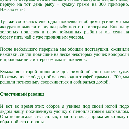
первую на тот день рыбу – кумжу грамм на 300 примерно.
Начало есть!
Тут же состоялась еще одна поклевка и общими усилиями мы
аккуратно вывели из лунки рыбу почти с килограмм. Еще пару
холостых поклевок и пару пойманных рыбин и мы сели на
берегу пить чай с уже приличным уловом.
После небольшого перерыва мы обошли поставушки, оживили
наживки, сняли повисшие на леске некоторых удочек водоросли
и продолжили с интересом ждать поклевок.
Кумжа во второй половине дня зимой обычно клюет хуже.
Поэтому после обеда, поймав еще один трофей грамм на 700, мы
решили потихоньку сворачиваться и собираться домой.
Счастливый реванш
И вот во время этих сборов я увидел под своей ногой подо
льдом нашу похищенную удочку с пенопластовым мотовилом.
Она не двигалась и, всплыв, просто стояла, прижатая ко льду с
обратной его стороны.