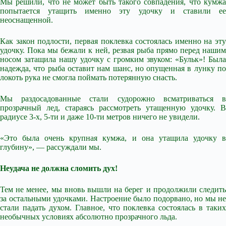
Мы решили, что не может быть такого совпадения, что кумжа
попытается утащить именно эту удочку и ставили ее
неоснащенной.
Как закон подлости, первая поклевка состоялась именно на эту
удочку. Пока мы бежали к ней, резвая рыба прямо перед нашим
носом затащила нашу удочку с громким звуком: «Бульк»! Была
надежда, что рыба оставит нам шанс, но опущенная в лунку по
локоть рука не смогла поймать потерянную снасть.
Мы раздосадованные стали судорожно всматриваться в
прозрачный лед, стараясь рассмотреть утащенную удочку. В
радиусе 3-х, 5-ти и даже 10-ти метров ничего не увидели.
«Это была очень крупная кумжа, и она утащила удочку в
глубину», — рассуждали мы.
Неудача не должна сломить дух!
Тем не менее, мы вновь вышли на берег и продолжили следить
за остальными удочками. Настроение было подорвано, но мы не
стали падать духом. Главное, что поклевка состоялась в таких
необычных условиях абсолютно прозрачного льда.