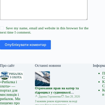
Save my name, email and website in this browser for the
next time I comment.
Опублікувати коментар
Про сайт
Останні новини
Інформ
П
С
К
«Рибалка і
С
охота» —
Отримання прав на катер та
К
портал для
гідроцикл у судношколі
и
мисливців і
«Либідь-А»: від теорії до
Дарина Горпиненко
Лип 28, 2026
рибалок. Ми
іспиту
З кожним роком відпочинок на воді
пишемо про