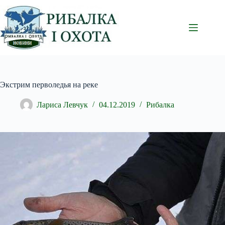
Перейти
до
вмісту
Экстрим перволедья на реке
Лариса Левчук
04.12.2019
Рибалка