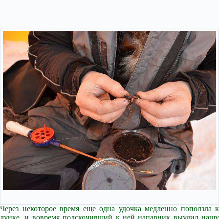
Через некоторое время еще одна удочка медленно поползла к
лунке, и вовремя подскочивший к ней напарник выудил нашу