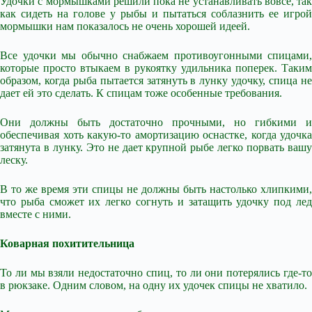
Удочки с мормышками решили пока не устанавливать вовсе, так
как сидеть на голове у рыбы и пытаться соблазнить ее игрой
мормышки нам показалось не очень хорошей идеей.
Все удочки мы обычно снабжаем противоугонными спицами,
которые просто втыкаем в рукоятку удильника поперек. Таким
образом, когда рыба пытается затянуть в лунку удочку, спица не
дает ей это сделать. К спицам тоже особенные требования.
Они должны быть достаточно прочными, но гибкими и
обеспечивая хоть какую-то амортизацию оснастке, когда удочка
затянута в лунку. Это не дает крупной рыбе легко порвать вашу
леску.
В то же время эти спицы не должны быть настолько хлипкими,
что рыба сможет их легко согнуть и затащить удочку под лед
вместе с ними.
Коварная похитительница
То ли мы взяли недостаточно спиц, то ли они потерялись где-то
в рюкзаке. Одним словом, на одну их удочек спицы не хватило.