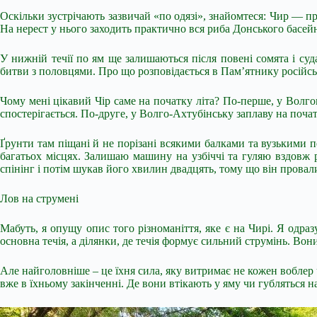
Оскільки зустрічають зазвичай «по одязі», знайомтеся: Чир — 
На нерест у нього заходить практично вся риба Донського басей
У нижній течії по ям ще залишаються після повені сомята і суд
битви з половцями. Про що розповідається в Пам’ятнику російськ
Чому мені цікавий Чір саме на початку літа? По-перше, у Волгог
спостерігається. По-друге, у Волго-Ахтубінську заплаву на початк
Ґрунти там піщані й не порізані всякими балками та вузькими
багатьох місцях. Залишаю машину на узбіччі та гуляю вздовж р
спінінг і потім шукав його хвилин двадцять, тому що він провали
Лов на струмені
Мабуть, я опущу опис того різноманіття, яке є на Чирі. Я одра
основна течія, а ділянки, де течія формує сильний струмінь. Во
Але найголовніше – це їхня сила, яку витримає не кожен воблер 
вже в їхньому закінченні. Де вони втікають у яму чи губляться н