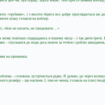
увесь цей час був поряд? Щось чекав? Або просто виявив воблер,
ють «трубами», і з висоти берега все добре проглядається аж до
ачити атаку голавля на воблер.
іст, «біле не носити, не танцювати… »
нову повільно підкрадаюсь в іншому місці – і так двічі-тричі. І
ави – спускаюся до води десь нижче за течією і роблю закидання,
іями на приманки.
облема – головень зустрічається рідко. Я думаю, це через велику
ого розміру – що насіння. І, тим не менш, голавль на плесі іноді