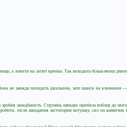
вище, а ловити на затяті кренки. Так виходить більш-менш рівно
 Вона не завжди виходить ідеальною, зате шанси на клювання —
 я зробив занедбаність. Струмінь швидко прибила воблер до мого
робити, після закидання застопорив котушку, сил на камінчик і