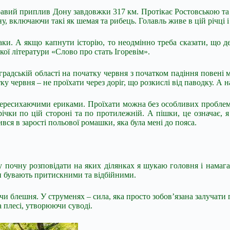
правий приплив Дону завдовжки 317 км. Протікає Ростовською т
ну, включаючи такі як шемая та рибець.
Голавль живе в цій річці і
аки. А якщо капнути історію, то неодмінно треба сказати, що д
ої літератури «Слово про стать Ігоревім».
радській області на початку червня з початком падіння повені м
у червня – не проїхати через доріг, що розкислі від паводку. А н
 пересихаючими ериками. Проїхати можна без особливих проблем
ічки по цій стороні та по протилежній. А пішки, це означає, 
вся в зарості польової ромашки, яка була мені до пояса.
зу почну розповідати на яких ділянках я шукаю головня і намаг
ни бувають притискними та відбійними.
чи блешня. У струменях – сила, яка просто зобов’язана залучати
а плесі, утворюючи суводі.