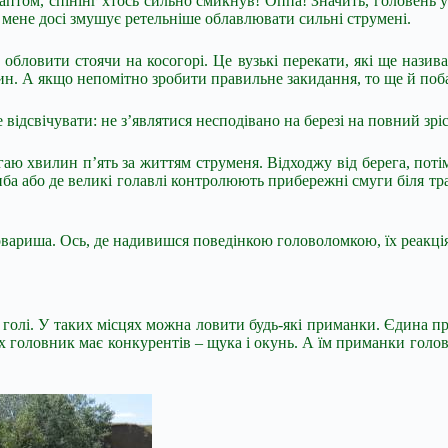
раптом, спінінг хтось сильно смикнув! Оппа! Значить, головень 
мене досі змушує ретельніше облавлювати сильні струмені.
бловити стоячи на косогорі. Це вузькі перекати, які ще назива
ибин. А якщо непомітно зробити правильне закидання, то ще й поб
е відсвічувати: не з’являтися несподівано на березі на повний зр
ю хвилин п’ять за життям струменя. Відходжу від берега, потім з
иба або де великі голавлі контролюють прибережні смуги біля тр
овариша. Ось, де надивишся поведінкою головоломкою, їх реакц
, голі. У таких місцях можна ловити будь-які приманки. Єдина пр
х головник має конкурентів – щука і окунь. А їм приманки головн