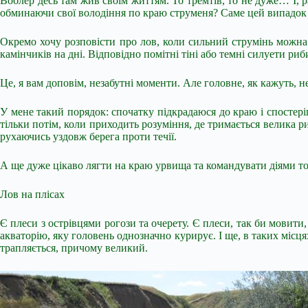
Воблер десь там жив своїм життям. То тремтів, то не дуже… І, 
обминаючи свої володіння по краю струменя? Саме цей випадок 
Окремо хочу розповісти про лов, коли сильний струмінь можна о
камінчиків на дні. Відповідно помітні тіні або темні силуети р
Це, я вам доповім, незабутні моменти. Але головне, як кажуть, н
У мене такий порядок: спочатку підкрадаюся до краю і спостеріга
тільки потім, коли приходить розуміння, де тримається велика р
рухаючись уздовж берега проти течії.
А ще дуже цікаво лягти на краю урвища та командувати діями т
Лов на плісах
Є плеси з острівцями рогози та очерету. Є плеси, так би мовити
акваторію, яку головень однозначно курирує. І ще, в таких місця
трапляється, причому великий.