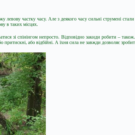
жу левову частку часу. Але з деякого часу сильні струмені стали
ву в таких місцях.
атися зі спінінгом непросто. Відповідно закиди робити – також
бо притискні, або відбійні. А їхня сила не завжди дозволяє зроб