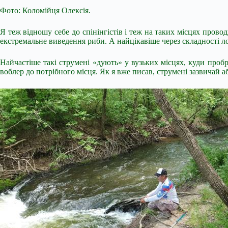
Фото: Коломійця Олексія.
Я теж відношу себе до спінінгістів і теж на таких місцях провод
екстремальне виведення риби. А найцікавіше через складності ло
Найчастіше такі струмені «дують» у вузьких місцях, куди пробр
воблер до потрібного місця. Як я вже писав, струмені зазвичай а