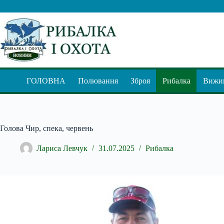
Перейти
до
вмісту
ГОЛОВНА
Полювання
Зброя
Рибалка
Вижив
Голова Чир, спека, червень
Лариса Левчук
31.07.2025
Рибалка