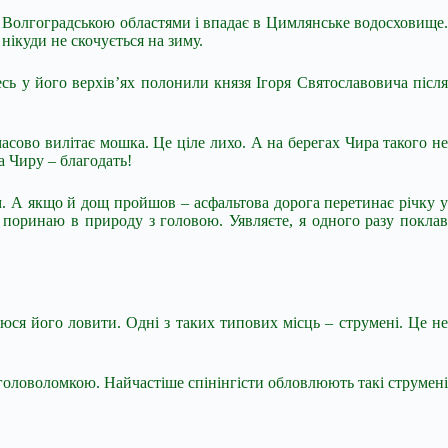
а Волгоградською областями і впадає в Цимлянське водосховище.
 нікуди не скочується на зиму.
есь у його верхів’ях полонили князя Ігоря Святославовича після
асово вилітає мошка. Це ціле лихо. А на берегах Чира такого не
а Чиру – благодать!
. А якщо й дощ пройшов – асфальтова дорога перетинає річку у
я поринаю в природу з головою. Уявляєте, я одного разу поклав
аюся його ловити. Одні з таких типових місць – струмені. Це не
 головоломкою. Найчастіше спінінгісти обловлюють такі струмені