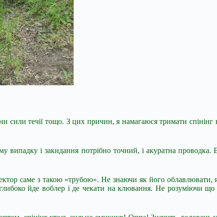
ни сили течії тощо. З цих причин, я намагаюся тримати спінінг 
у випадку і закидання потрібно точний, і акуратна проводка.
 сектор саме з такою «трубою». Не знаючи як його облавлювати,
 глибоко йде воблер і де чекати на клювання. Не розуміючи що 