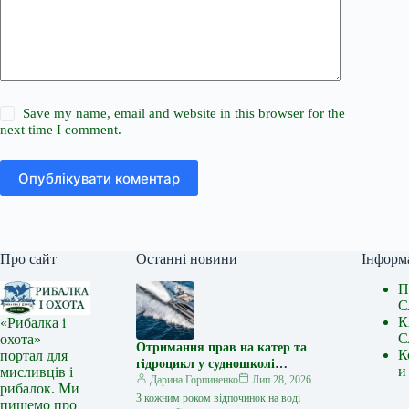
Save my name, email and website in this browser for the
next time I comment.
Опублікувати коментар
Про сайт
Останні новини
Інформ
П
С
К
«Рибалка і
С
охота» —
Отримання прав на катер та
К
портал для
гідроцикл у судношколі
и
мисливців і
«Либідь-А»: від теорії до
Дарина Горпиненко
Лип 28, 2026
рибалок. Ми
іспиту
З кожним роком відпочинок на воді
пишемо про