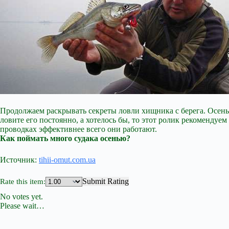
Продолжаем раскрывать секреты ловли хищника с берега. Осень 
ловите его постоянно, а хотелось бы, то этот ролик рекомендуем
проводках эффективнее всего они работают.
Как поймать много судака осенью?
Источник:
tihii-omut.com.ua
Submit Rating
Rate this item:
No votes yet.
Please wait…