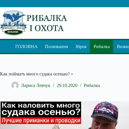
Перейти
до
вмісту
ГОЛОВНА
Полювання
Зброя
Рибалка
Вижив
Как поймать много судака осенью? »
Лариса Левчук
29.10.2020
Рибалка