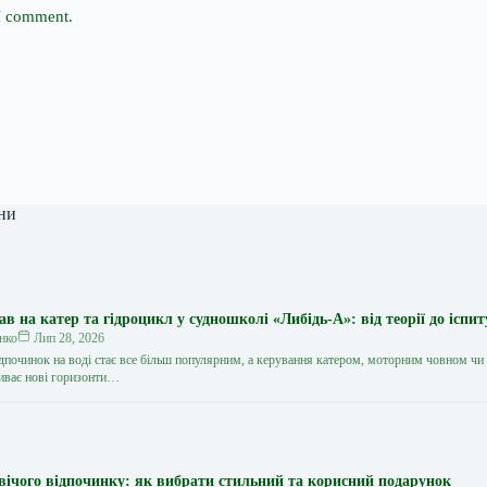
 I comment.
ни
 на катер та гідроцикл у судношколі «Либідь-А»: від теорії до іспит
нко
Лип 28, 2026
дпочинок на воді стає все більш популярним, а керування катером, моторним човном чи
иває нові горизонти…
вічого відпочинку: як вибрати стильний та корисний подарунок