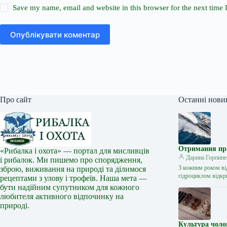
Save my name, email and website in this browser for the next time
Опублікувати коментар
Про сайт
Останні нови
Отримання прав
«Рибалка і охота» — портал для мисливців
Дарина Горпине
і рибалок. Ми пишемо про спорядження,
З кожним роком ві
зброю, виживання на природі та ділимося
гідроциклом відкр
рецептами з улову і трофеїв. Наша мета —
бути надійним супутником для кожного
любителя активного відпочинку на
природі.
Культура чоло