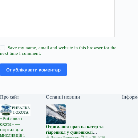
Save my name, email and website in this browser for the
next time I comment.
Опублікувати коментар
Про сайт
Останні новини
Інформ
«Рибалка і
охота» —
Отримання прав на катер та
портал для
гідроцикл у судношколі
мисливців і
«Либідь-А»: від теорії до
Дарина Горпиненко
Лип 28, 2026